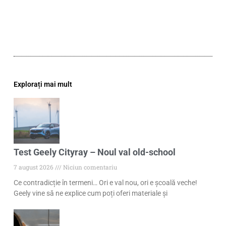
Explorați mai mult
Test Geely Cityray – Noul val old-school
7 august 2026
Niciun comentariu
Ce contradicție în termeni… Ori e val nou, ori e școală veche!
Geely vine să ne explice cum poți oferi materiale și