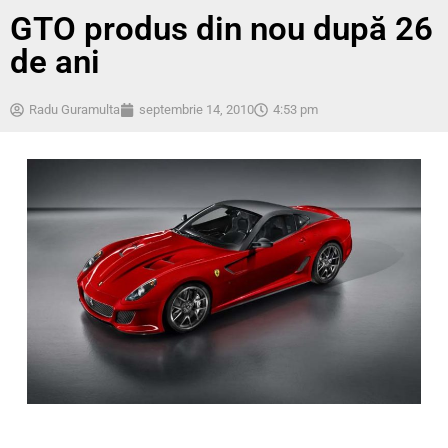
GTO produs din nou după 26
de ani
Radu Guramulta
septembrie 14, 2010
4:53 pm