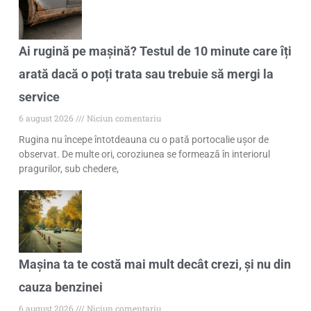
Ai rugină pe mașină? Testul de 10 minute care îți
arată dacă o poți trata sau trebuie să mergi la
service
6 august 2026
Niciun comentariu
Rugina nu începe întotdeauna cu o pată portocalie ușor de
observat. De multe ori, coroziunea se formează în interiorul
pragurilor, sub chedere,
Mașina ta te costă mai mult decât crezi, și nu din
cauza benzinei
6 august 2026
Niciun comentariu