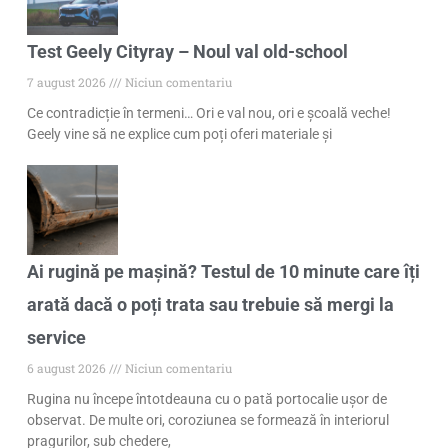
Test Geely Cityray – Noul val old-school
7 august 2026
Niciun comentariu
Ce contradicție în termeni… Ori e val nou, ori e școală veche!
Geely vine să ne explice cum poți oferi materiale și
Ai rugină pe mașină? Testul de 10 minute care îți
arată dacă o poți trata sau trebuie să mergi la
service
6 august 2026
Niciun comentariu
Rugina nu începe întotdeauna cu o pată portocalie ușor de
observat. De multe ori, coroziunea se formează în interiorul
pragurilor, sub chedere,