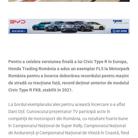
Pentru a celebra versiunea finală a lui Civic Type R în Europa,
Honda Trading România a adus un exemplar FL5 la Motorpark
România pentru a încerca doborârea recordului pentru mașini
de stradă cu tracțiune față, record deținut anterior de modelul
Civic Type R FK8, stabilit în 2021.
La bordul exemplarului ales pentru această încercare s-a aflat
Dani Oțil. Cunoscutul prezentator TV participă activ în
competiții de motorsport din România, cu rezultate foarte bune
în Campionatul Național de Super Rally, Campionatul Național
de Anduranță și Campionatul Național de Viteză în Coastă, fiind