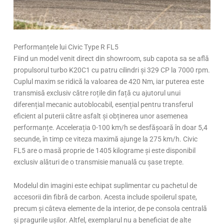
Performanțele lui Civic Type R FL5
Fiind un model venit direct din showroom, sub capota sa se află
propulsorul turbo K20C1 cu patru cilindri și 329 CP la 7000 rpm.
Cuplul maxim se ridică la valoarea de 420 Nm, iar puterea este
transmisă exclusiv către roțile din față cu ajutorul unui
diferențial mecanic autoblocabil, esențial pentru transferul
eficient al puterii către asfalt și obținerea unor asemenea
performanțe. Accelerația 0-100 km/h se desfășoară în doar 5,4
secunde, în timp ce viteza maximă ajunge la 275 km/h. Civic
FL5 are o masă proprie de 1405 kilograme și este disponibil
exclusiv alături de o transmisie manuală cu șase trepte.
Modelul din imagini este echipat suplimentar cu pachetul de
accesorii din fibră de carbon. Acesta include spoilerul spate,
precum și câteva elemente de la interior, de pe consola centrală
și pragurile ușilor. Altfel, exemplarul nu a beneficiat de alte