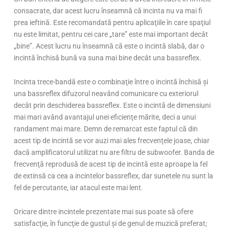
consacrate, dar acest lucru înseamnă că incinta nu va mai fi
prea ieftină. Este recomandată pentru aplicaţiile în care spaţiul
nu este limitat, pentru cei care „tare” este mai important decât
„bine”. Acest lucru nu înseamnă că este o incintă slabă, dar o
incintă închisă bună va suna mai bine decât una bassreflex.
Incinta trece-bandă este o combinaţie între o incintă închisă şi
una bassreflex difuzorul neavând comunicare cu exteriorul
decât prin deschiderea bassreflex. Este o incintă de dimensiuni
mai mari având avantajul unei eficienţe mărite, deci a unui
randament mai mare. Demn de remarcat este faptul că din
acest tip de incintă se vor auzi mai ales frecvenţele joase, chiar
dacă amplificatorul utilizat nu are filtru de subwoofer. Banda de
frecvenţă reprodusă de acest tip de incintă este aproape la fel
de extinsă ca cea a incintelor bassreflex, dar sunetele nu sunt la
fel de percutante, iar atacul este mai lent.
Oricare dintre incintele prezentate mai sus poate să ofere
satisfacţie, în funcţie de gustul şi de genul de muzică preferat;