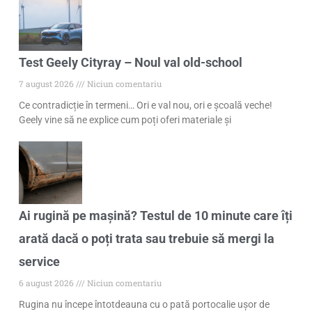
Test Geely Cityray – Noul val old-school
7 august 2026
Niciun comentariu
Ce contradicție în termeni… Ori e val nou, ori e școală veche!
Geely vine să ne explice cum poți oferi materiale și
Ai rugină pe mașină? Testul de 10 minute care îți
arată dacă o poți trata sau trebuie să mergi la
service
6 august 2026
Niciun comentariu
Rugina nu începe întotdeauna cu o pată portocalie ușor de