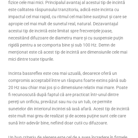
fizice cele mai mici. Principalul avantaj al acestui tip de incintă
este calitatea răspunsului tranzitoriu, adică este incinta cu
impactul cel mai rapid, cu ritmul cel mai bine susţinut şi care se
apropie cel mai mult de sunetul real, natural. Dezavantajul
acestui tip de incintă este limitat spre frecvenţele joase,
necesitând difuzoare de diametru mare şi cu suspensie puţin
rigidă pentru a se comporta bine şi sub 100 Hz. Demn de
menţionat este că acest tip de incintă are dimensiunile cele mai
mici dintre toate tipurile.
Incinta bassreflex este cea mai uzuală, deoarece oferă un
compromis acceptabil între un răspuns foarte extins până sub
20 Hz sau chiar mai jos şi o dimensiune relativ mai mare. Poate
fi recunoscută după faptul că are practicat într-unul dintre
pereţi un orificiu, prevăzut sau nu cu un tub, ce permite
sunetelor din interiorul incintei să iasă afară. Acest tip de incintă
este mult mai greu de realizat şi de aceea puţine sunt cele care
sună într-adevăr bine, nefiind doar cutii cu difuzoare.
Un bun criteriu de alegere este cel de a avea încredere în firmele