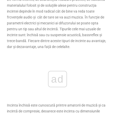
materialului folosit şi de soluţiile alese pentru construcţia
incintei depinde în mod radical cât de bine va reda toate
frcvenţele audio şi cât de tare se va auzi muzica. În funcţie de
parametrii electrici şi mecanici ai difuzorului se poate opta
pentru un tip sau altul de incintă. Tipurile cele mai uzuale de
incinte sunt: închisă sau cu suspensie acustică, bassreflex şi
trece-bandă. Fiecare dintre aceste tipuri de incinte au avantaje,
dar şi dezavantaje, una faţă de celelalte.
ad
Incinta închisă este cunoscută printre amatorii de muzică şi ca
incintă de compresie, deoarece este incinta cu dimensiunile