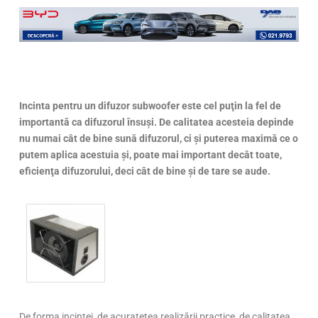
Incinta pentru un difuzor subwoofer este cel puţin la fel de
importantă ca difuzorul însuşi. De calitatea acesteia depinde
nu numai cât de bine sună difuzorul, ci şi puterea maximă ce o
putem aplica acestuia şi, poate mai important decât toate,
eficienţa difuzorului, deci cât de bine şi de tare se aude.
De forma incintei, de acurateţea realizării practice, de calitatea