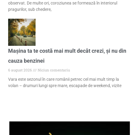
observat. De multe ori, coroziunea se formează în interiorul
pragurilor, sub chedere,
Mașina ta te costă mai mult decât crezi, și nu din
cauza benzinei
6 august 2026
Niciun comentariu
Vara este sezonul în care românii petrec cel mai mult timp la
volan – drumuri lungi spre mare, escapade de weekend, vizite