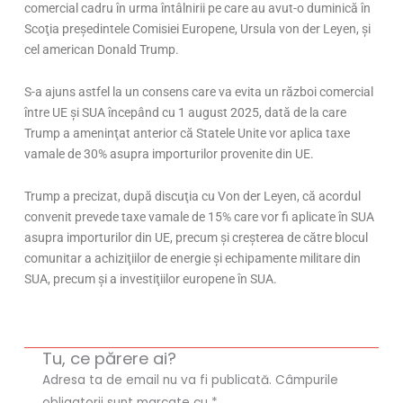
comercial cadru
în urma întâlnirii pe care au avut-o duminic
ă
în
Sco
ţia
preşedintele
Comisiei Europene, Ursula von der Leyen,
şi
cel american Donald Trump.
S-a ajuns astfel la un consens care va evita un război comercial
între UE
şi
SUA
începând cu 1 august 2025, dat
ă de la care
Trump a
ameninţat
anterior că Statele Unite vor aplica taxe
vamale de 30% asupra importurilor provenite din UE.
Trump a precizat, după
discuţia
cu Von der Leyen, că acordul
convenit prevede taxe vamale de 15% care vor fi aplicate
în SUA
asupra importurilor din UE, precum
şi
creşterea
de către blocul
comunitar a
achiziţiilor
de energie
şi
echipamente militare din
SUA, precum
şi
a
investiţiilor
europene
în SUA.
Tu, ce părere ai?
Adresa ta de email nu va fi publicată.
Câmpurile
obligatorii sunt marcate cu
*