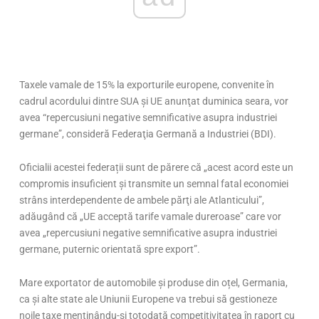
Taxele vamale de 15% la exporturile europene, convenite
în
cadrul acordului dintre SUA
şi
UE
anunţat
duminica seara, vor
avea “repercusiuni negative semnificative asupra industriei
germane”, consideră
Federaţia
Germană a Industriei (BDI).
Oficialii acestei federații sunt de părere că
„acest acord este un
compromis insuficient
şi
transmite un semnal fatal economiei
str
âns interdependente de ambele
p
ărţi
ale Atlanticului”,
adăug
ând c
ă
„UE accept
ă tarife vamale dureroase” care vor
avea
„repercusiuni negative semnificative asupra industriei
germane, puternic orientat
ă spre export”.
Mare exportator de automobile și produse din oțel, Germania,
ca și alte state ale Uniunii Europene va trebui să gestioneze
noile taxe mențin
ându-
și totodată competitivitatea
în raport cu