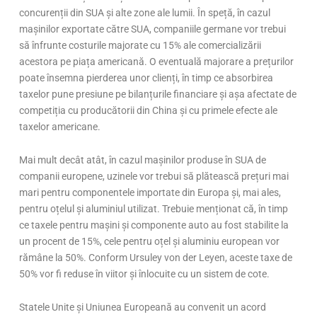
concuren
ții din SUA și alte zone ale lumii.
În spe
ță,
în cazul
ma
șinilor exportate către SUA, companiile germane vor trebui
să
înfrunte costurile majorate cu 15% ale comercializ
ării
acestora pe piața americană. O eventuală majorare a prețurilor
poate
însemna pierderea unor clien
ți,
în timp ce absorbirea
taxelor pune presiune pe bilan
țurile financiare și așa afectate de
competiția cu producătorii din China și cu primele efecte ale
taxelor americane.
Mai mult dec
ât atât, în cazul ma
șinilor produse
în SUA de
companii europene, uzinele vor trebui s
ă plătească prețuri mai
mari pentru componentele importate din Europa și, mai ales,
pentru oțelul și aluminiul utilizat. Trebuie menționat că,
în timp
ce taxele pentru ma
șini și componente auto au fost stabilite la
un procent de 15%, cele pentru oțel și aluminiu european vor
răm
âne la 50%. Conform
Ursuley
von der Leyen, aceste taxe de
50% vor fi reduse în viitor
și
înlocuite cu un sistem de cote.
Statele Unite
şi
Uniunea Europeană au convenit un acord