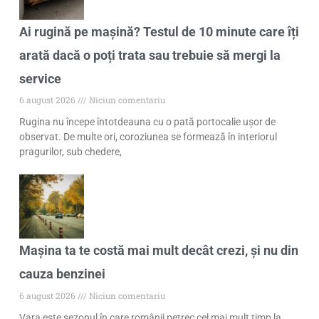
Ai rugină pe mașină? Testul de 10 minute care îți
arată dacă o poți trata sau trebuie să mergi la
service
6 august 2026
Niciun comentariu
Rugina nu începe întotdeauna cu o pată portocalie ușor de
observat. De multe ori, coroziunea se formează în interiorul
pragurilor, sub chedere,
Mașina ta te costă mai mult decât crezi, și nu din
cauza benzinei
6 august 2026
Niciun comentariu
Vara este sezonul în care românii petrec cel mai mult timp la