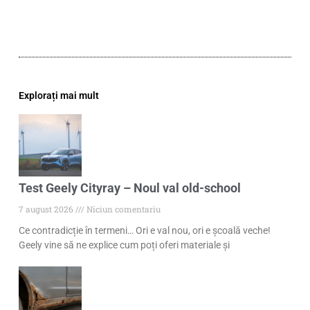
Explorați mai mult
Test Geely Cityray – Noul val old-school
7 august 2026
Niciun comentariu
Ce contradicție în termeni… Ori e val nou, ori e școală veche!
Geely vine să ne explice cum poți oferi materiale și