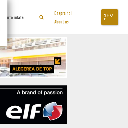
Despre noi
SHO
Auto rulate
Search
P
About us