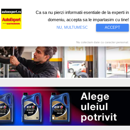
Ca sa nu pierzi informatii esentiale de la experti in
ri
Test drive
Eco
Motorsport
Proiecte speciale
Video
domeniu, accepta sa le impartasim cu tine!
NU, MULTUMESC
ACCEPT
Nu colectam date cu caracter personal.