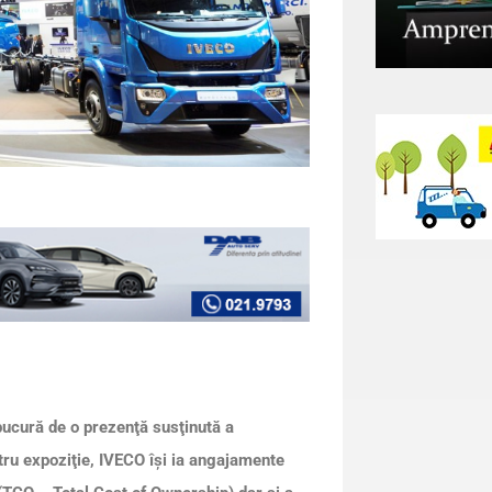
 bucură de o prezenţă susţinută a
tru expoziţie, IVECO îşi ia angajamente