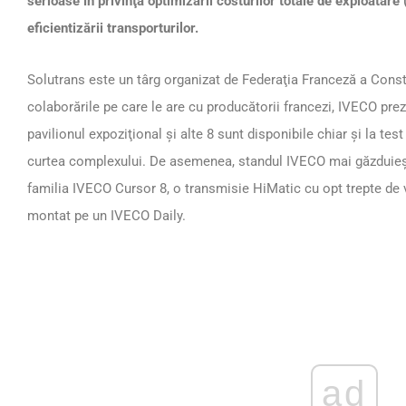
serioase în privinţa optimizării costurilor totale de exploatare
eficientizării transporturilor.
Solutrans este un târg organizat de Federaţia Franceză a Const
colaborările pe care le are cu producătorii francezi, IVECO prezin
pavilionul expoziţional şi alte 8 sunt disponibile chiar şi la te
curtea complexului. De asemenea, standul IVECO mai găzduieş
familia IVECO Cursor 8, o transmisie HiMatic cu opt trepte de
montat pe un IVECO Daily.
ad