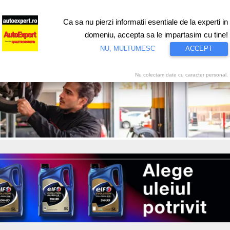
Ca sa nu pierzi informatii esentiale de la experti in
ri
Test drive
Eco
Motorsport
Proiecte speciale
Video
domeniu, accepta sa le impartasim cu tine!
NU, MULTUMESC
ACCEPT
Nu colectam date cu caracter personal.