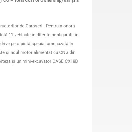
 (TCO – Total Cost of Ownership) dar şi a
ructorilor de Caroserii. Pentru a onora
tă 11 vehicule în diferite configuraţii în
st drive pe o pistă special amenazată în
te şi noul motor alimentat cu CNG din
 viteză şi un mini-excavator CASE CX18B