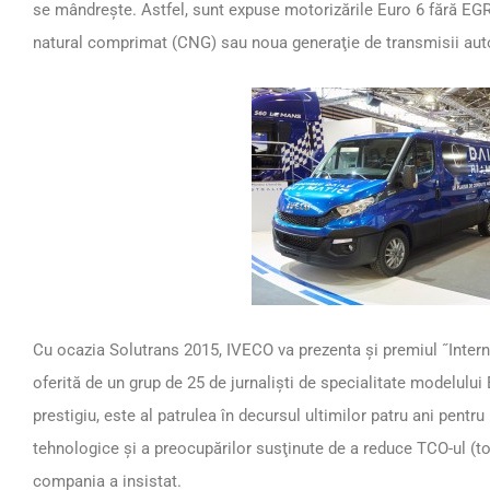
se mândreşte. Astfel, sunt expuse motorizările Euro 6 fără EGR
natural comprimat (CNG) sau noua generaţie de transmisii aut
Cu ocazia Solutrans 2015, IVECO va prezenta şi premiul ˝Interna
oferită de un grup de 25 de jurnalişti de specialitate modelulu
prestigiu, este al patrulea în decursul ultimilor patru ani pent
tehnologice şi a preocupărilor susţinute de a reduce TCO-ul (to
compania a insistat.