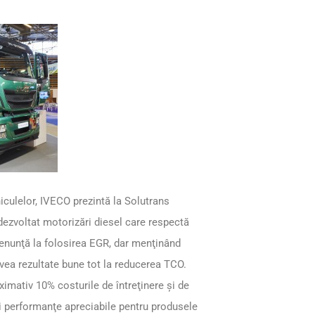
hiculelor, IVECO prezintă la Solutrans
 dezvoltat motorizări diesel care respectă
renunţă la folosirea EGR, dar menţinând
avea rezultate bune tot la reducerea TCO.
ximativ 10% costurile de întreţinere şi de
şi performanţe apreciabile pentru produsele