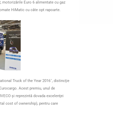
, motorizările Euro 6 alimentate cu gaz
omate HiMatic cu câte opt rapoarte.
tional Truck of the Year 2016˝, distincţie
i Eurocargo. Acest premiu, unul de
ru IVECO şi reprezintă dovada excelenţei
tal cost of ownership), pentru care