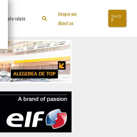
Despre noi
SHO
Auto rulate
Search
P
About us