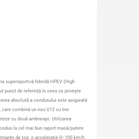
ima supersportivă hibridă HPEV (High
l punct de referință în ceea ce privește
ăcerea absolută a condusului este asigurată
, care combină un nou V12 cu trei
viteze cu două ambreiaje. Utilizarea
 condus la cel mai bun raport masă/putere
formanțe de top: o accelerație 0–100 km/h