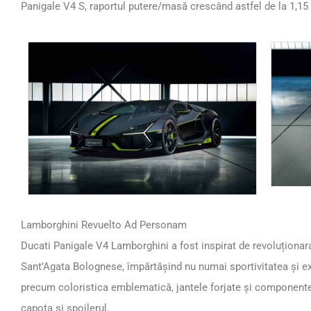
Panigale V4 S, raportul putere/masă crescând astfel de la 1,15 
Lamborghini Revuelto Ad Personam
Ducati Panigale V4 Lamborghini a fost inspirat de revoluționar
Sant’Agata Bolognese, împărtășind nu numai sportivitatea și exc
precum coloristica emblematică, jantele forjate și componentele
capota și spoilerul.