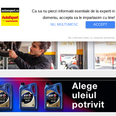
Ca sa nu pierzi informatii esentiale de la experti in
ri
Test drive
Eco
Motorsport
Proiecte speciale
Video
domeniu, accepta sa le impartasim cu tine!
NU, MULTUMESC
ACCEPT
Nu colectam date cu caracter personal.