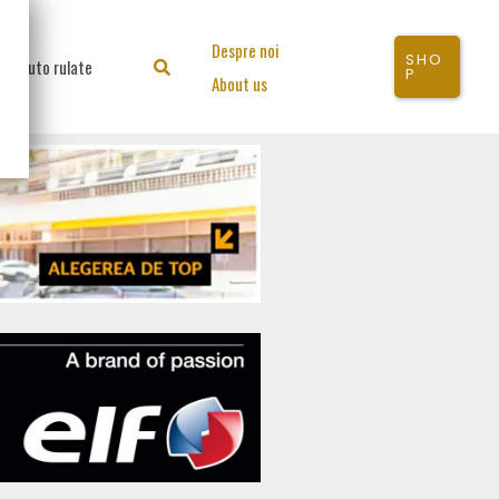
Despre noi
SHO
Auto rulate
Search
P
About us