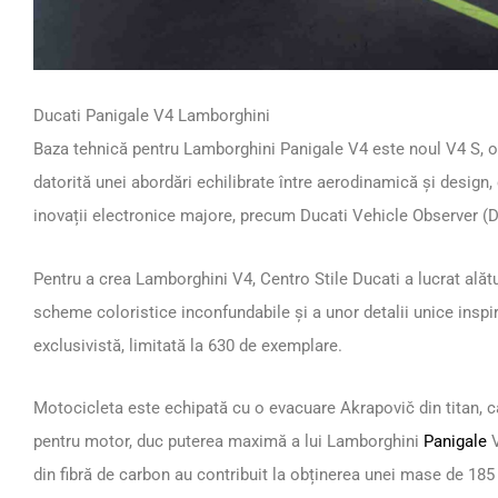
Ducati Panigale V4 Lamborghini
Baza tehnică pentru Lamborghini Panigale V4 este noul V4 S, 
datorită unei abordări echilibrate între aerodinamică și design, 
inovații electronice majore, precum Ducati Vehicle Observer (
Pentru a crea Lamborghini V4, Centro Stile Ducati a lucrat alăt
scheme coloristice inconfundabile și a unor detalii unice insp
exclusivistă, limitată la 630 de exemplare.
Motocicleta este echipată cu o evacuare Akrapovič din titan, c
pentru motor, duc puterea maximă a lui Lamborghini
Panigale
V
din fibră de carbon au contribuit la obținerea unei mase de 185