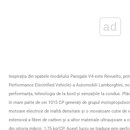
ad
Inspirația din spatele modelului Panigale V4 este Revuelto, pr
Performance Electrified Vehicle) a Automobili Lamborghini, nou
performanța, tehnologia de la bord și senzațiile la condus. Pl
în mare parte de cei 1015 CP generați de grupul motopropulsor
motoare electrice de înaltă densitate și o inovatoare cutie de 
extensivă a fibrei de carbon și a altor materiale ultraușoare a
din istoria mărcii: 1,75 kg/CP. Acest lucru se traduce prin per