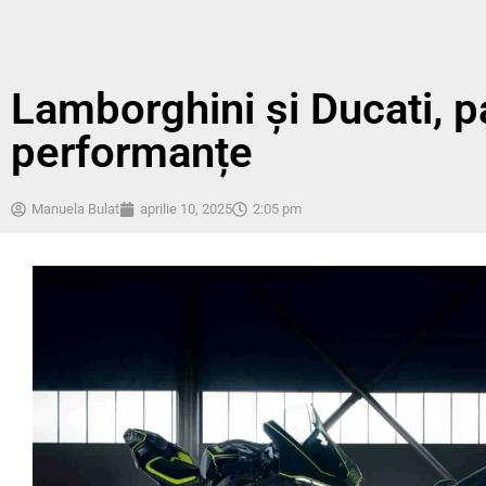
Lamborghini și Ducati, p
performanțe
Manuela Bulat
aprilie 10, 2025
2:05 pm