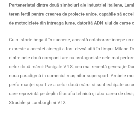
Parteneriatul dintre două simboluri ale industriei italiene, Lam
teren fertil pentru crearea de proiecte unice, capabile să accel
de motociclete din întreaga lume, datorită ADN-ului de curse 
Cu o istorie bogată în succese, această colaborare începe un 
expresie a acestei sinergii a fost dezvăluită în timpul Milano 
dintre cele două companii are ca protagoniste cele mai perfor
celor două mărci: Panigale V4 S, cea mai recentă generație Du
noua paradigmă în domeniul mașinilor supersport. Ambele mod
performanței sportive a celor două mărci și sunt echipate cu c
care reprezintă pe deplin filosofia tehnică și abordarea de de
Stradale și Lamborghini V12.