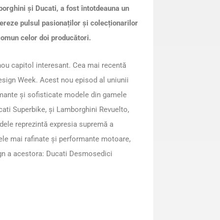
borghini și Ducati, a fost întotdeauna un
ereze pulsul pasionaților și colecționarilor
comun celor doi producători.
nou capitol interesant. Cea mai recentă
Design Week. Acest nou episod al uniunii
mante și sofisticate modele din gamele
cati Superbike, și Lamborghini Revuelto,
ele reprezintă expresia supremă a
ele mai rafinate și performante motoare,
sign a acestora: Ducati Desmosedici