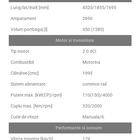
Lung/lat/inalt [mm]
4520/1855/1695
Ampatament
2690
Volum portbagaj [l]
450 (1380)
Motor si transmisie
Tip motor
2.0 dCi
Combustibil
Motorina
Cilindree [cmc]
1995
Sistem alimentare
common rail
Putere max. [kW(CP)/rpm]
110(150)/4000
Cuplu max. [Nm/rpm]
320/2000
Cutie de viteze
Manuala/6
Performante si consum
Viteza maxima [km/h]
179