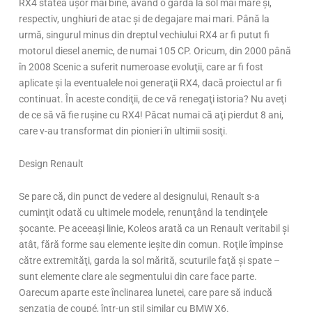
RX4 stătea uşor mai bine, având o gardă la sol mai mare şi,
respectiv, unghiuri de atac şi de degajare mai mari. Până la
urmă, singurul minus din dreptul vechiului RX4 ar fi putut fi
motorul diesel anemic, de numai 105 CP. Oricum, din 2000 până
în 2008 Scenic a suferit numeroase evoluţii, care ar fi fost
aplicate şi la eventualele noi generaţii RX4, dacă proiectul ar fi
continuat. În aceste condiţii, de ce vă renegaţi istoria? Nu aveţi
de ce să vă fie ruşine cu RX4! Păcat numai că aţi pierdut 8 ani,
care v-au transformat din pionieri în ultimii sosiţi.
Design Renault
Se pare că, din punct de vedere al designului, Renault s-a
cuminţit odată cu ultimele modele, renunţând la tendinţele
şocante. Pe aceeaşi linie, Koleos arată ca un Renault veritabil şi
atât, fără forme sau elemente ieşite din comun. Roţile împinse
către extremităţi, garda la sol mărită, scuturile faţă şi spate –
sunt elemente clare ale segmentului din care face parte.
Oarecum aparte este înclinarea lunetei, care pare să inducă
senzaţia de coupé, într-un stil similar cu BMW X6.