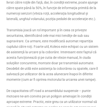
livrat către roţile din faţă, dar, în condiţii extreme, poate ajunge
către spate până la 50%, în funcţie de informaţia primită de la
numeroşi senzori (viteza roţii, acceleraţia longitudinal şi
laterală, unghiul volanului, poziţia pedalei de acceleraţie etc.).
Transmisia joacă un rol important şi în ceea ce priveşte
securitatea, identificând cele mai mici tendiţe de sub sau
supravirare. Ca urmare, este modificată automat repartiţia
cuplului către roţi. Foarte util, Koleos este echipat cu un sistem
de asistenţă la urcare şi la coborâre. Interesant este faptul că
acesta funcţionează şi pe cutia de viteze manual, în ciuda
soluţiilor concurente, montate doar pe transmisii automate.
Deodebit de utilă este asistenţa la coborârea cu spatele, care îl
salvează pe utilizator de la acea alunecare înapoi în diferite
momente (cum ar fi oprirea motorului la urcarea unei rampe).
De capacitatea off road a ansamblului suspensie – punte
motoare ne-am convins pe un poligon amenajat în condiţii
aproape extreme. Practic, este greu ca un utilizator normal să