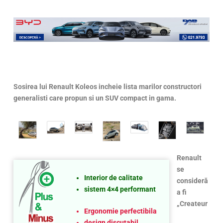
Sosirea lui Renault Koleos incheie lista marilor constructori
generalisti care propun si un SUV compact in gama.
Renault
se
Interior de calitate
consideră
sistem 4×4 performant
a fi
„Createur
Ergonomie perfectibila
design discutabil