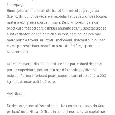
[_newpage_]
Bineînţeles că interiorul este tratat la nivel cel puţin egal cu
Scenic, din punct de vedere al modularităţii, spaţiilor de stocare,
materialelor şi nivelului de finisare. De jur-împrejur, pare că
practicul a fost cel care a impus anumite soluţii. Spectaculoase
sunt variantele de echipare cu sun roof, care ocupă cea mai
mare parte a tavanului. Pentru melomani, sistemul audio Bose
este o prezenţă interesantă. În rest… dotări fireşti pentru un
SUV compact.
Util este hayonul din două părţi. Pe de o parte, dacă deschizi
partea superioară, poţi arunca rapid în portbagaj diverse
obiecte. Partea inferioară poate suporta sarcini de până la 200
kg, fapt ce uşurează încărcarea.
4×4 Nissan
De departe, punctul forte al noului Koleos este transmisia 4×4,
preluată de la Nissan X-Trail. În condiţii normale, tot cuplul este