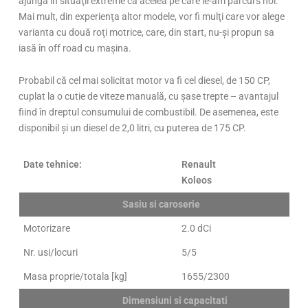
ajungă în situaţii extreme ca acelea pe care le-am parcurs noi.
Mai mult, din experienţa altor modele, vor fi mulţi care vor alege
varianta cu două roţi motrice, care, din start, nu-şi propun sa
iasă în off road cu maşina.
Probabil că cel mai solicitat motor va fi cel diesel, de 150 CP,
cuplat la o cutie de viteze manuală, cu şase trepte – avantajul
fiind în dreptul consumului de combustibil. De asemenea, este
disponibil şi un diesel de 2,0 litri, cu puterea de 175 CP.
Date tehnice:
Renault
Koleos
Sasiu si caroserie
Motorizare
2.0 dCi
Nr. usi/locuri
5/5
Masa proprie/totala [kg]
1655/2300
Dimensiuni si capacitati