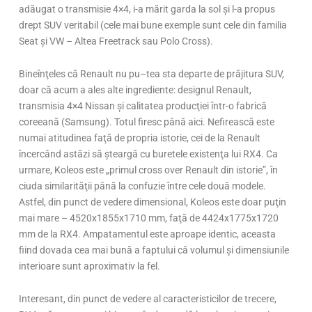
adăugat o transmisie 4×4, i-a mărit garda la sol şi l-a propus
drept SUV veritabil (cele mai bune exemple sunt cele din familia
Seat şi VW – Altea Freetrack sau Polo Cross).
Bineînţeles că Renault nu pu–tea sta departe de prăjitura SUV,
doar că acum a ales alte ingrediente: designul Renault,
transmisia 4×4 Nissan şi calitatea producţiei într-o fabrică
coreeană (Samsung). Totul firesc până aici. Nefirească este
numai atitudinea faţă de propria istorie, cei de la Renault
încercând astăzi să şteargă cu buretele existenţa lui RX4. Ca
urmare, Koleos este „primul cross over Renault din istorie”, în
ciuda similarităţii până la confuzie între cele două modele.
Astfel, din punct de vedere dimensional, Koleos este doar puţin
mai mare – 4520x1855x1710 mm, faţă de 4424x1775x1720
mm de la RX4. Ampatamentul este aproape identic, aceasta
fiind dovada cea mai bună a faptului că volumul şi dimensiunile
interioare sunt aproximativ la fel.
Interesant, din punct de vedere al caracteristicilor de trecere,