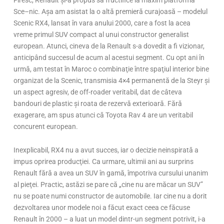
Firesc, Renault şi-a propus să fructifice la maxim platforma
Sce–nic. Aşa am asistat la o altă premieră curajoasă – modelul
Scenic RX4, lansat în vara anului 2000, care a fost la acea
vreme primul SUV compact al unui constructor generalist
european. Atunci, cineva de la Renault s-a dovedit a fi vizionar,
anticipând succesul de acum al acestui segment. Cu opt ani în
urmă, am testat în Maroc o combinaţie între spaţiul interior bine
organizat de la Scenic, transmisia 4×4 permanentă de la Steyr şi
un aspect agresiv, de off-roader veritabil, dat de câteva
bandouri de plastic şi roata de rezervă exterioară. Fără
exagerare, am spus atunci că Toyota Rav 4 are un veritabil
concurent european.
Inexplicabil, RX4 nu a avut succes, iar o decizie neinspirată a
impus oprirea producţiei. Ca urmare, ultimii ani au surprins
Renault fără a avea un SUV în gamă, împotriva cursului unanim
al pieţei. Practic, astăzi se pare că „cine nu are măcar un SUV”
nu se poate numi constructor de automobile. Iar cine nu a dorit
dezvoltarea unor modele noi a făcut exact ceea ce făcuse
Renault în 2000 – a luat un model dintr-un segment potrivit, i-a