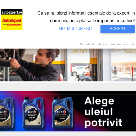
Ca sa nu pierzi informatii esentiale de la experti in
ri
Test drive
Eco
Motorsport
Proiecte speciale
Video
domeniu, accepta sa le impartasim cu tine!
NU, MULTUMESC
ACCEPT
Nu colectam date cu caracter personal.