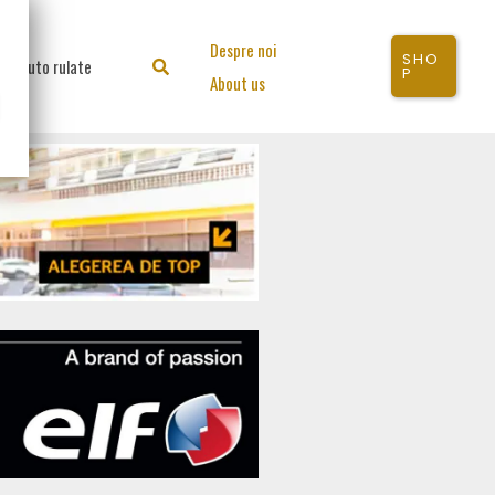
Despre noi
SHO
Auto rulate
Search
P
About us