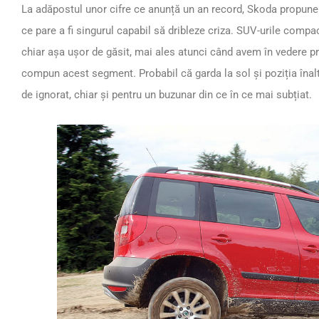
La adăpostul unor cifre ce anunță un an record, Skoda propune
ce pare a fi singurul capabil să dribleze criza. SUV-urile compac
chiar așa ușor de găsit, mai ales atunci când avem în vedere pr
compun acest segment. Probabil că garda la sol și poziția înalt
de ignorat, chiar și pentru un buzunar din ce în ce mai subțiat.