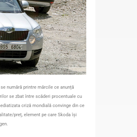
 se numără printre mărcile ce anunță
rilor se zbat între scăderi procentuale cu
 mediatizata criză mondială convinge din ce
alitate/preț, element pe care Skoda își
gen.