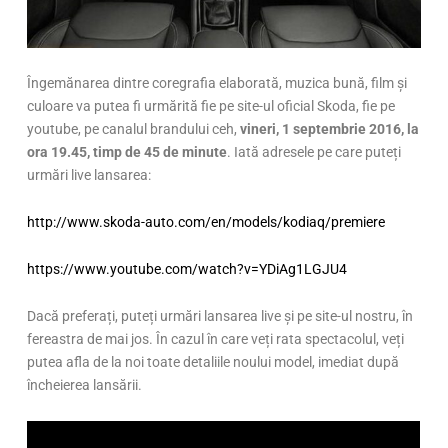
Îngemănarea dintre coregrafia elaborată, muzica bună, film și
culoare va putea fi urmărită fie pe site-ul oficial Skoda, fie pe
youtube, pe canalul brandului ceh,
vineri, 1 septembrie 2016, la
ora 19.45, timp de 45 de minute
. Iată adresele pe care puteți
urmări live lansarea:
http://www.skoda-auto.com/en/models/kodiaq/premiere
https://www.youtube.com/watch?v=YDiAg1LGJU4
Dacă preferați, puteți urmări lansarea live și pe site-ul nostru, în
fereastra de mai jos. În cazul în care veți rata spectacolul, veți
putea afla de la noi toate detaliile noului model, imediat după
încheierea lansării.