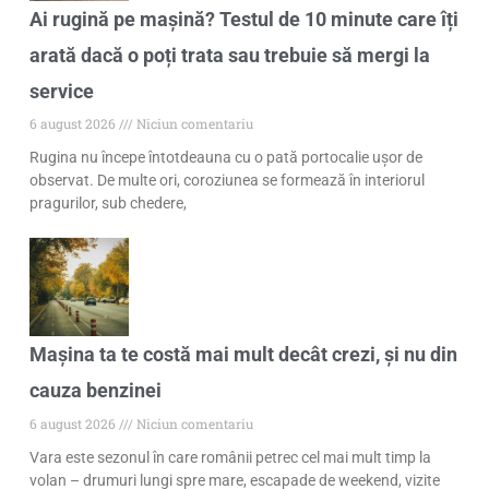
Ai rugină pe mașină? Testul de 10 minute care îți
arată dacă o poți trata sau trebuie să mergi la
service
6 august 2026
Niciun comentariu
Rugina nu începe întotdeauna cu o pată portocalie ușor de
observat. De multe ori, coroziunea se formează în interiorul
pragurilor, sub chedere,
Mașina ta te costă mai mult decât crezi, și nu din
cauza benzinei
6 august 2026
Niciun comentariu
Vara este sezonul în care românii petrec cel mai mult timp la
volan – drumuri lungi spre mare, escapade de weekend, vizite