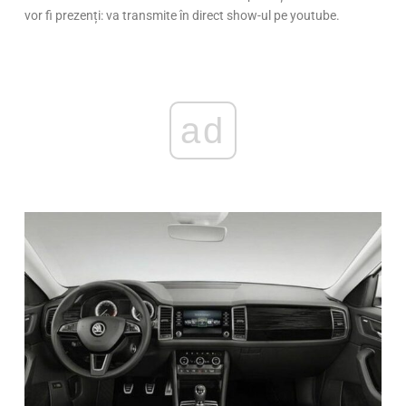
vor fi prezenți: va transmite în direct show-ul pe youtube.
ad