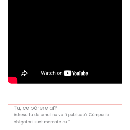
Tu, ce părere ai?
Adresa ta de email nu va fi publicată.
Câmpurile
obligatorii sunt marcate cu
*