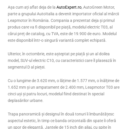
Așa cum ați aflat deja de la
AutoExpert.ro
, AutoGreen Motor,
parte a grupului AutoItalia a devenit importator oficial al mărcii
Leapmotor în România. Compania a prezentat deja și primul
produs care va fi disponibil pe piață, modelul electric T03, al
cărui preț de catalog, cu TVA, este de 19.900 de euro. Modelul
este disponibil într-o singură variantă complet echipată.
Ulterior, în octombrie, este așteptat pe piață și un al doilea
model, SUV-ul electric C10, cu caracteristici care îl plasează în
segmentul D al pieței.
Cu o lungime de 3.620 mm, o lățime de 1.577 mm, o înălțime de
1.652 mm și un ampatament de 2.400 mm, Leapmotor T03 are
cinci uși și patru locuri, modelul fiind destinat în special
deplasărilor urbane.
Trapa panoramică și designul în două tonuri îi îmbunătățesc
aspectul estetic, în timp ce banda orizontală din spate îi oferă
un spor de eleganță. Jantele de 15 inch din aliaj, cu spițe în