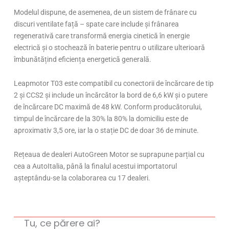
Modelul dispune, de asemenea, de un sistem de frânare cu
discuri ventilate față – spate care include și frânarea
regenerativă care transformă energia cinetică în energie
electrică și o stochează în baterie pentru o utilizare ulterioară
îmbunătățind eficiența energetică generală.
Leapmotor T03 este compatibil cu conectorii de încărcare de tip
2 și CCS2 și include un încărcător la bord de 6,6 kW și o putere
de încărcare DC maximă de 48 kW. Conform producătorului,
timpul de încărcare de la 30% la 80% la domiciliu este de
aproximativ 3,5 ore, iar la o stație DC de doar 36 de minute.
Rețeaua de dealeri AutoGreen Motor se suprapune parțial cu
cea a AutoItalia, până la finalul acestui importatorul
așteptându-se la colaborarea cu 17 dealeri.
Tu, ce părere ai?