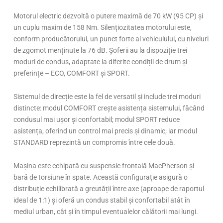
Motorul electric dezvoltă o putere maximă de 70 kW (95 CP) și
un cuplu maxim de 158 Nm. Silențiozitatea motorului este,
conform producătorului, un punct forte al vehiculului, cu niveluri
de zgomot menținute la 76 dB. Șoferii au la dispoziție trei
moduri de condus, adaptate la diferite condiții de drum și
preferințe – ECO, COMFORT și SPORT.
Sistemul de direcție este la fel de versatil și include trei moduri
distincte: modul COMFORT crește asistența sistemului, făcând
condusul mai ușor și confortabil; modul SPORT reduce
asistența, oferind un control mai precis și dinamic; iar modul
STANDARD reprezintă un compromis între cele două.
Mașina este echipată cu suspensie frontală MacPherson și
bară de torsiune în spate. Această configurație asigură o
distribuție echilibrată a greutății între axe (aproape de raportul
ideal de 1:1) și oferă un condus stabil și confortabil atât în
mediul urban, cât și în timpul eventualelor călătorii mai lungi.