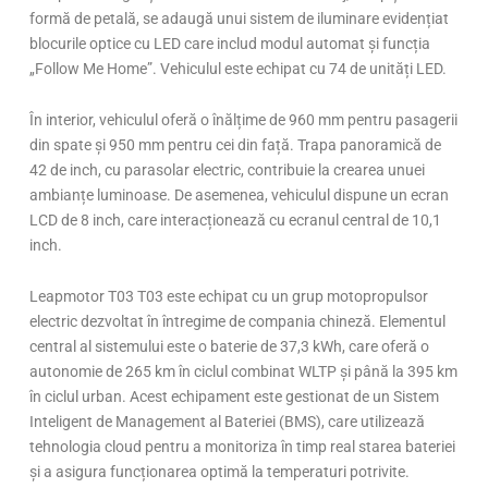
formă de petală, se adaugă unui sistem de iluminare evidențiat
blocurile optice cu LED care includ modul automat și funcția
„Follow Me Home”. Vehiculul este echipat cu 74 de unități LED.
În interior, vehiculul oferă o înălțime de 960 mm pentru pasagerii
din spate și 950 mm pentru cei din față. Trapa panoramică de
42 de inch, cu parasolar electric, contribuie la crearea unuei
ambianțe luminoase. De asemenea, vehiculul dispune un ecran
LCD de 8 inch, care interacționează cu ecranul central de 10,1
inch.
Leapmotor T03 T03 este echipat cu un grup motopropulsor
electric dezvoltat în întregime de compania chineză. Elementul
central al sistemului este o baterie de 37,3 kWh, care oferă o
autonomie de 265 km în ciclul combinat WLTP și până la 395 km
în ciclul urban. Acest echipament este gestionat de un Sistem
Inteligent de Management al Bateriei (BMS), care utilizează
tehnologia cloud pentru a monitoriza în timp real starea bateriei
și a asigura funcționarea optimă la temperaturi potrivite.