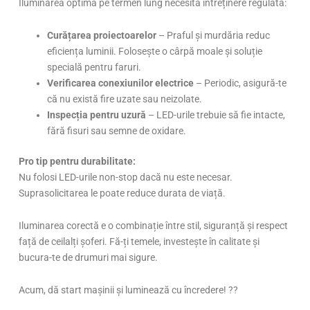
Iluminarea optimă pe termen lung necesită întreținere regulată:
Curățarea proiectoarelor
– Praful și murdăria reduc
eficiența luminii. Folosește o cârpă moale și soluție
specială pentru faruri.
Verificarea conexiunilor electrice
– Periodic, asigură-te
că nu există fire uzate sau neizolate.
Inspecția pentru uzură
– LED-urile trebuie să fie intacte,
fără fisuri sau semne de oxidare.
Pro tip pentru durabilitate:
Nu folosi LED-urile non-stop dacă nu este necesar.
Suprasolicitarea le poate reduce durata de viață.
Iluminarea corectă e o combinație între stil, siguranță și respect
față de ceilalți șoferi. Fă-ți temele, investește în calitate și
bucura-te de drumuri mai sigure.
Acum, dă start mașinii și luminează cu încredere! ??