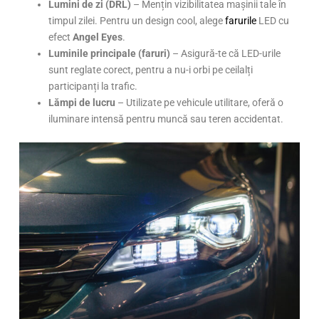
Lumini de zi (DRL)
– Mențin vizibilitatea mașinii tale în
timpul zilei. Pentru un design cool, alege
farurile
LED cu
efect
Angel Eyes
.
Luminile principale (faruri)
– Asigură-te că LED-urile
sunt reglate corect, pentru a nu-i orbi pe ceilalți
participanți la trafic.
Lămpi de lucru
– Utilizate pe vehicule utilitare, oferă o
iluminare intensă pentru muncă sau teren accidentat.