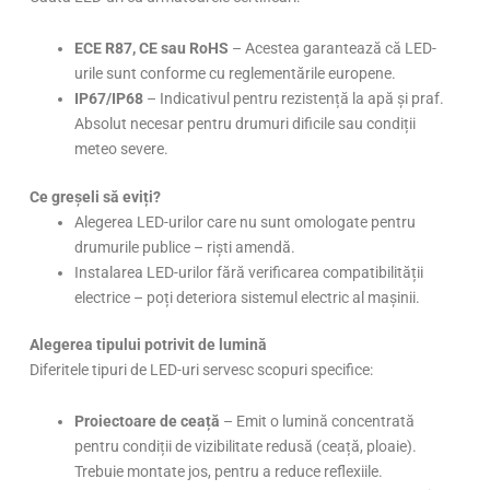
ECE R87, CE sau RoHS
– Acestea garantează că LED-
urile sunt conforme cu reglementările europene.
IP67/IP68
– Indicativul pentru rezistență la apă și praf.
Absolut necesar pentru drumuri dificile sau condiții
meteo severe.
Ce greșeli să eviți?
Alegerea LED-urilor care nu sunt omologate pentru
drumurile publice – riști amendă.
Instalarea LED-urilor fără verificarea compatibilității
electrice – poți deteriora sistemul electric al mașinii.
Alegerea tipului potrivit de lumină
Diferitele tipuri de LED-uri servesc scopuri specifice:
Proiectoare de ceață
– Emit o lumină concentrată
pentru condiții de vizibilitate redusă (ceață, ploaie).
Trebuie montate jos, pentru a reduce reflexiile.