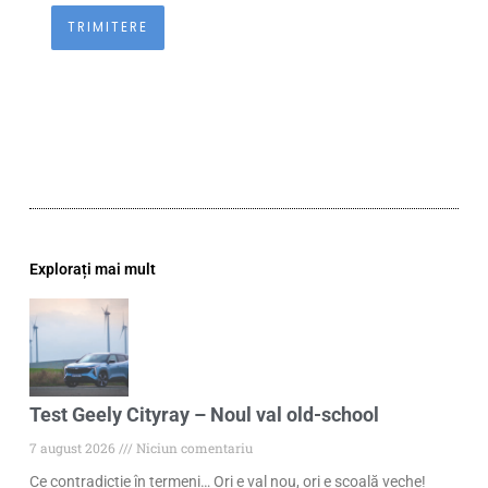
Explorați mai mult
Test Geely Cityray – Noul val old-school
7 august 2026
Niciun comentariu
Ce contradicție în termeni… Ori e val nou, ori e școală veche!