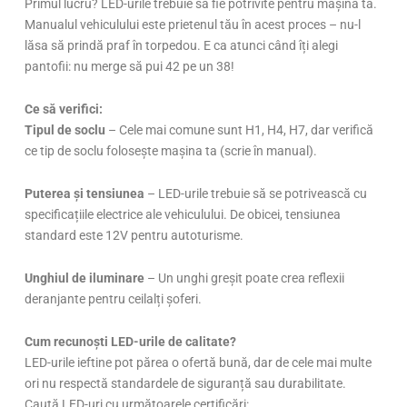
Primul lucru? LED-urile trebuie să fie potrivite pentru mașina ta.
Manualul vehiculului este prietenul tău în acest proces – nu-l
lăsa să prindă praf în torpedou. E ca atunci când îți alegi
pantofii: nu merge să pui 42 pe un 38!
Ce să verifici:
Tipul de soclu
– Cele mai comune sunt H1, H4, H7, dar verifică
ce tip de soclu folosește mașina ta (scrie în manual).
Puterea și tensiunea
– LED-urile trebuie să se potrivească cu
specificațiile electrice ale vehiculului. De obicei, tensiunea
standard este 12V pentru autoturisme.
Unghiul de iluminare
– Un unghi greșit poate crea reflexii
deranjante pentru ceilalți șoferi.
Cum recunoști LED-urile de calitate?
LED-urile ieftine pot părea o ofertă bună, dar de cele mai multe
ori nu respectă standardele de siguranță sau durabilitate.
Caută LED-uri cu următoarele certificări: