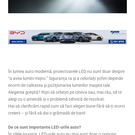
În lumea auto modernă, proiectoarele LED nu sunt doar despre
“a avea lumini mișto.” Siguranța ta și a celorlalți șoferi depinde
enorm de calitatea și poziționarea luminilor mașinii tale.
Alegerea greșită? Riști să orbești pe cineva sau, mai rău, să te
alegi cu o amendă și o problemă tehnică de rezolvat.
Hai să clarificăm rapid cum să faci alegeri bune fără să-ți storci
creierii – și fără să dai o grămadă de bani!
De ce sunt importante LED-urile auto?
În zilele noastre, LED-urile auto nu mai sunt doar o opțiune