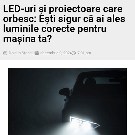
LED-uri și proiectoare care
orbesc: Ești sigur că ai ales
luminile corecte pentru
mașina ta?
Doinita Stanciu
decembrie 9, 2024
7:01 pm