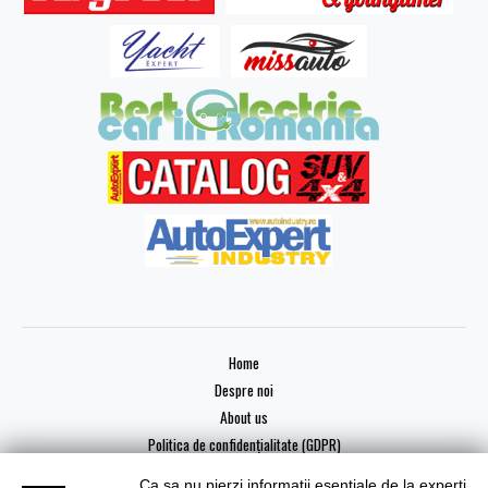
Home
Despre noi
About us
Politica de confidențialitate (GDPR)
Ca sa nu pierzi informatii esentiale de la experti