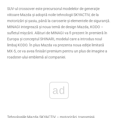
SUV-ul crossover este precursorul modelelor de generaţie
viitoare Mazda şi adoptă noile tehnologii SKYACTIV, de la
motorizări şi şasiu, până la caroserie şi elementele de siguranţă.
MINAGI integrează şi noua temă de design Mazda, KODO –
sufletul mişcării. Alături de MINAGI va fi prezent în premieră în
Europa şi conceptul SHINARI, modelul care a introdus noul
limbaj KODO. În plus Mazda va prezenta noua ediţie limitată
MX-5, ce va avea finisări premium pentru un plus de imagine a
roadster-ului emblemă al companiei.
ad
Tehnologiile Mazda SKYACTIV – motorizări, transmisii,