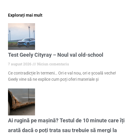
Explorați mai mult
Test Geely Cityray – Noul val old-school
7 august 2026
Niciun comentariu
Ce contradicție în termeni… Ori e val nou, ori e școală veche!
Geely vine să ne explice cum poți oferi materiale și
Ai rugină pe mașină? Testul de 10 minute care îți
arată dacă o poți trata sau trebuie să mergi la