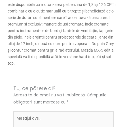
este disponibilă cu motorizarea pe benzină de 1,8l şi 126 CP în
combinaţie cu o cutie manuală cu 5 trepte şi beneficiază de o
serie de dotări suplimentare care îi accentuează caracterul
premium şi exclusiv: mânere de uşi cromate, inele cromate
pentru instrumentele de bord şi fantele de ventilaţie, tapiţerie
din piele, inele argintii pentru proiectoarele de ceaţă, jante din
aliaj de 17 inch, o nouă culoare pentru vopsea – Dolphin Grey –
şi contur cromat pentru grila radiatorului. Mazda MX-5 ediţia
specială va fi disponibilă atât în versiune hard top, cât şi soft
top.
Tu, ce părere ai?
Adresa ta de email nu va fi publicată.
Câmpurile
obligatorii sunt marcate cu
*