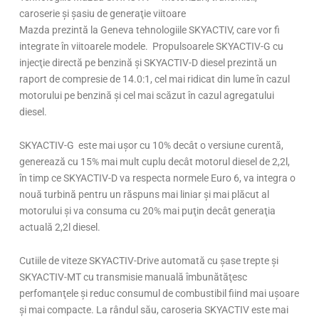
caroserie şi şasiu de generaţie viitoare
Mazda prezintă la Geneva tehnologiile SKYACTIV, care vor fi
integrate în viitoarele modele. Propulsoarele SKYACTIV-G cu
injecţie directă pe benzină şi SKYACTIV-D diesel prezintă un
raport de compresie de 14.0:1, cel mai ridicat din lume în cazul
motorului pe benzină şi cel mai scăzut în cazul agregatului
diesel.
SKYACTIV-G este mai uşor cu 10% decât o versiune curentă,
generează cu 15% mai mult cuplu decât motorul diesel de 2,2l,
în timp ce SKYACTIV-D va respecta normele Euro 6, va integra o
nouă turbină pentru un răspuns mai liniar şi mai plăcut al
motorului şi va consuma cu 20% mai puţin decât generaţia
actuală 2,2l diesel.
Cutiile de viteze SKYACTIV-Drive automată cu şase trepte şi
SKYACTIV-MT cu transmisie manuală îmbunătăţesc
perfomanţele şi reduc consumul de combustibil fiind mai uşoare
şi mai compacte. La rândul său, caroseria SKYACTIV este mai