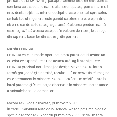
preluată de la SHINARI şi pasaje proeminente, elemente care se
combină cu aspectul dinamic al aripilor spate şi pun şi mai mult
în evidenţă roţile. La interior cockpit-ul este orientat spre şofer,
iar habitaclul în general este gândit să ofere încredere printr-un
nivel ridicat de soliditate şi siguranţă. Culoarea predominantă
este negru, însă acesta este pus în valoare de inserţiile de roşu
din tapiţeria locurilor din spate şi din portiere.
Mazda SHINARI
SHINARI este un model sport coupe cu patru locuri, având un
exterior ce exprimă tensiune acumulată, agilitate şi putere.
SHINARI prezintă noul limbaj de design Mazda KODO într-o
formă graţioasă şi dinamică, rezultatul fiind senzaţia că maşina
este permanent în mişcare. KODO – “sufletul mişcării” – are la
bază puterea şi frumuseţea observate în mişcarea instantanee
a animalelor sau a oamenilor.
Mazda MX-5 ediţia limitată, primăvara 2011
În cadrul Salonului Auto de la Geneva, Mazda prezintă o ediţie
specială Mazda MX-5 pentru primăvara 2011. Seria limitată