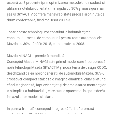
uşoară cu 8 procente (prin optimizarea metodelor de sudură şi
utilizarea oţelului dur-aliat), mai rigidă cu 30% şi mai sigură, iar
şasiul SKYACTIV conferă manevrabilitate precisă şi o ţinută de
drum confortabilă, fiind mai uşor cu 14%.
Toate aceste tehnologii vor contribui la îmbunătăţirea
consumului mediu de combustibil pentru toate automobilele
Mazda cu 30% până în 2015, comparativ cu 2008.
Mazda MINAGI – premieră mondială
Conceptul Mazda MINAGI este primul model care încorporează
noile tehnologii Mazda SKYACTIV şi noua temă de design KODO,
deschizând calea noilor generaţii de automobile Mazda. SUV-ul
crossover compact etalează o imagine dinamică, chiar şi atunci
când staţionează, fapt evidenţiat şi de amplasarea montanţilor
A şi implicit a habitaclului, care sunt dispuse mai în spate decât
în cazul altor modele similare.
În partea frontală conceptul integrează “aripa” cromată