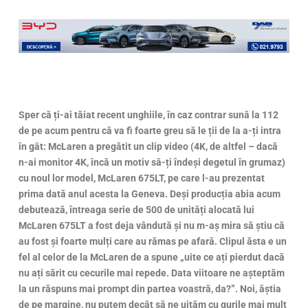
Sper că ți-ai tăiat recent unghiile, în caz contrar sună la 112
de pe acum pentru că va fi foarte greu să le ții de la a-ți intra
în gât: McLaren a pregătit un clip video (4K, de altfel – dacă
n-ai monitor 4K, încă un motiv să-ți îndeși degetul în grumaz)
cu noul lor model, McLaren 675LT, pe care l-au prezentat
prima dată anul acesta la Geneva. Deși producția abia acum
debutează, întreaga serie de 500 de unități alocată lui
McLaren 675LT a fost deja vândută și nu m-aș mira să știu că
au fost și foarte mulți care au rămas pe afară. Clipul ăsta e un
fel al celor de la McLaren de a spune „uite ce ați pierdut dacă
nu ați sărit cu cecurile mai repede. Data viitoare ne așteptăm
la un răspuns mai prompt din partea voastră, da?”. Noi, ăștia
de pe margine, nu putem decât să ne uităm cu gurile mai mult