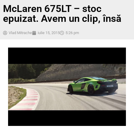
McLaren 675LT – stoc
epuizat. Avem un clip, însă
Vlad Mitrache
iulie 15, 2015
5:26 pm