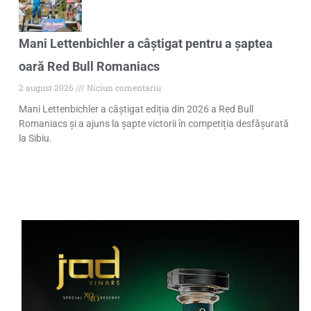
Mani Lettenbichler a câștigat pentru a șaptea
oară Red Bull Romaniacs
2 august 2026
Niciun comentariu
Mani Lettenbichler a câștigat ediția din 2026 a Red Bull
Romaniacs și a ajuns la șapte victorii în competiția desfășurată
la Sibiu.