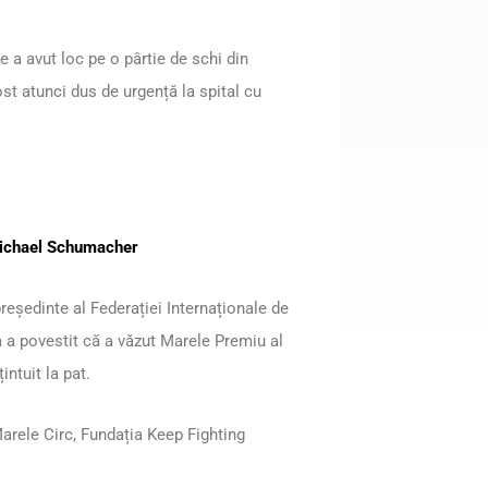
e a avut loc pe o pârtie de schi din
st atunci dus de urgență la spital cu
 Michael Schumacher
președinte al Federației Internaționale de
a a povestit că a văzut Marele Premiu al
ntuit la pat.
arele Circ, Fundația Keep Fighting