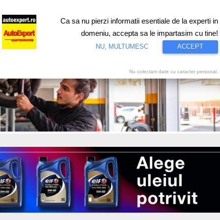
Ca sa nu pierzi informatii esentiale de la experti in
ri
Test drive
Eco
Motorsport
Proiecte speciale
Video
domeniu, accepta sa le impartasim cu tine!
NU, MULTUMESC
ACCEPT
Nu colectam date cu caracter personal.