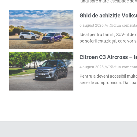
lungi spre mare, escapade de w
Ghid de achiziție Volk
6 august 2026
Niciun comenta
Ideal pentru familii, SUV-ul de
pe șoferii entuziaști, care vor
Citroen C3 Aircross – t
4 august 2026
Niciun comenta
Pentru a deveni accesibil mult
serie de compromisuri. Dar, pâ