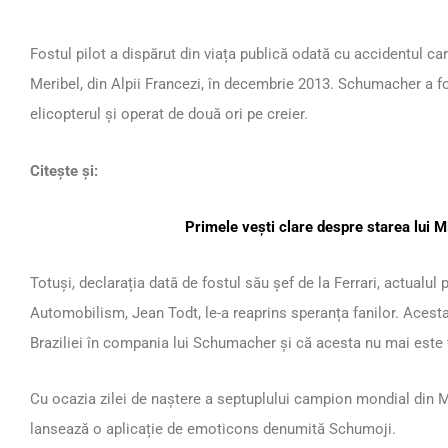
Fostul pilot a dispărut din viața publică odată cu accidentul car
Meribel, din Alpii Francezi, în decembrie 2013. Schumacher a fo
elicopterul și operat de două ori pe creier.
Citește și:
Primele vești clare despre starea lui
Totuși, declarația dată de fostul său șef de la Ferrari, actualul 
Automobilism, Jean Todt, le-a reaprins speranța fanilor. Acest
Braziliei în compania lui Schumacher și că acesta nu mai este ți
Cu ocazia zilei de naștere a septuplului campion mondial din M
lansează o aplicație de emoticons denumită Schumoji.