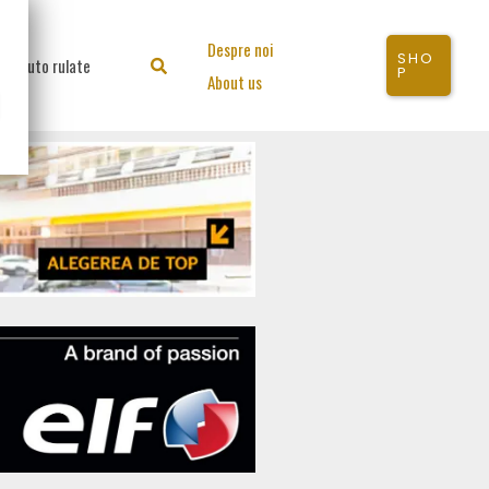
Despre noi
SHO
Auto rulate
Search
P
About us