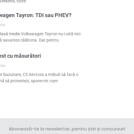
eekend, vizite
swagen Tayron: TDI sau PHEV?
riu
 clasă medie Volkswagen Tayron nu-i uită nici
 să savureze călătoria. Dar pentru
est cu măsurători
riu
or buzunare, C3 Aircross a trebuit să facă o
nă să protestezi, spune-mi: cum
Abonează-te la newsletter, pentru știri și concursuri!