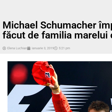
Michael Schumacher împl
făcut de familia marelu
Elena Luchian
ianuarie 3, 2019
5:21 pm