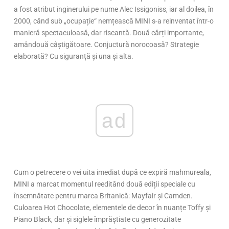
a fost atribut inginerului pe nume Alec Issigoniss, iar al doilea, în
2000, când sub „ocupație“ nemțească MINI s-a reinventat într-o
manieră spectaculoasă, dar riscantă. Două cărți importante,
amândouă câștigătoare. Conjuctură norocoasă? Strategie
elaborată? Cu siguranță și una și alta.
ad
Cum o petrecere o vei uita imediat după ce expiră mahmureala,
MINI a marcat momentul reeditând două ediții speciale cu
însemnătate pentru marca Britanică: Mayfair și Camden.
Culoarea Hot Chocolate, elementele de decor în nuanțe Toffy și
Piano Black, dar și siglele împrăștiate cu generozitate