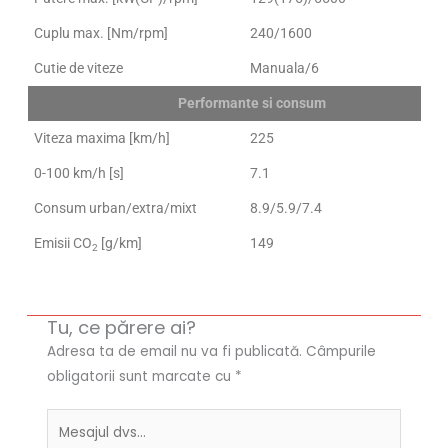
Cuplu max. [Nm/rpm]
240/1600
Cutie de viteze
Manuala/6
Performante si consum
Viteza maxima [km/h]
225
0-100 km/h [s]
7.1
Consum urban/extra/mixt
8.9/5.9/7.4
Emisii CO
[g/km]
149
2
Tu, ce părere ai?
Adresa ta de email nu va fi publicată.
Câmpurile
obligatorii sunt marcate cu
*