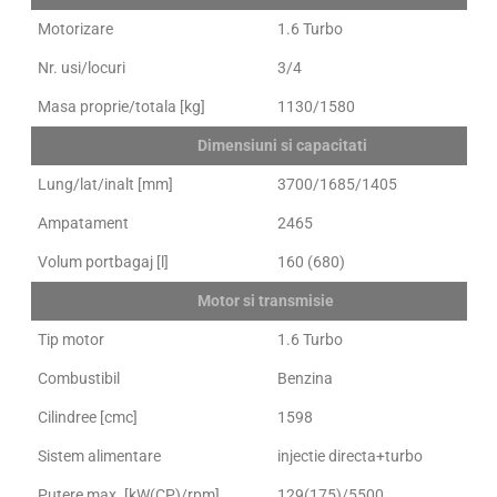
Motorizare
1.6 Turbo
Nr. usi/locuri
3/4
Masa proprie/totala [kg]
1130/1580
Dimensiuni si capacitati
Lung/lat/inalt [mm]
3700/1685/1405
Ampatament
2465
Volum portbagaj [l]
160 (680)
Motor si transmisie
Tip motor
1.6 Turbo
Combustibil
Benzina
Cilindree [cmc]
1598
Sistem alimentare
injectie directa+turbo
Putere max. [kW(CP)/rpm]
129(175)/5500