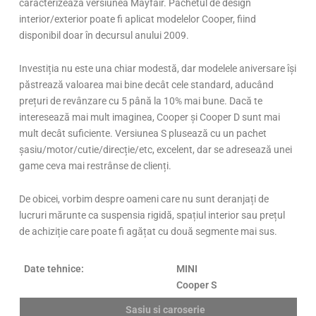
caracterizează versiunea Mayfair. Pachetul de design
interior/exterior poate fi aplicat modelelor Cooper, fiind
disponibil doar în decursul anului 2009.
Investiția nu este una chiar modestă, dar modelele aniversare își
păstrează valoarea mai bine decât cele standard, aducând
prețuri de revânzare cu 5 până la 10% mai bune. Dacă te
interesează mai mult imaginea, Cooper și Cooper D sunt mai
mult decât suficiente. Versiunea S plusează cu un pachet
șasiu/motor/cutie/direcție/etc, excelent, dar se adresează unei
game ceva mai restrânse de clienți.
De obicei, vorbim despre oameni care nu sunt deranjați de
lucruri mărunte ca suspensia rigidă, spațiul interior sau prețul
de achiziție care poate fi agățat cu două segmente mai sus.
Date tehnice:
MINI
Cooper S
Sasiu si caroserie