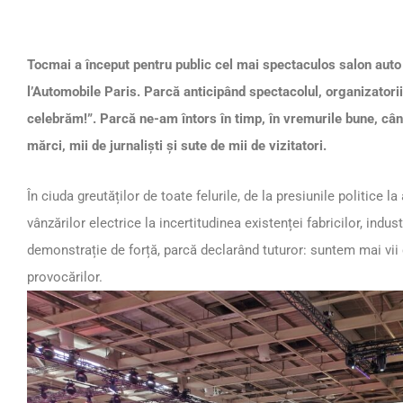
Tocmai a început pentru public cel mai spectaculos salon au
l’Automobile Paris. Parcă anticipând spectacolul, organizatorii
celebrăm!”. Parcă ne-am întors în timp, în vremurile bune, câ
mărci, mii de jurnaliști și sute de mii de vizitatori.
În ciuda greutăților de toate felurile, de la presiunile politice 
vânzărilor electrice la incertitudinea existenței fabricilor, indu
demonstrație de forță, parcă declarând tuturor: suntem mai vii
provocărilor.