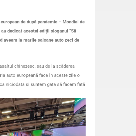
to european de după pandemie – Mondial de
 au dedicat acestei ediții sloganul “Să
nd aveam la marile saloane auto zeci de
la asaltul chinezesc, sau de la scăderea
stria auto europeană face în aceste zile o
 ca niciodată și suntem gata să facem față