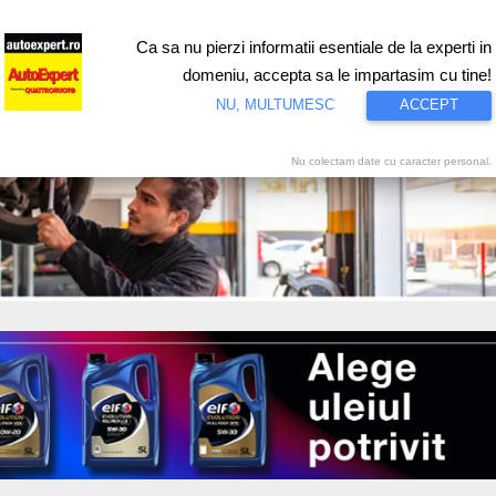
Ca sa nu pierzi informatii esentiale de la experti in
ri
Test drive
Eco
Motorsport
Proiecte speciale
Video
domeniu, accepta sa le impartasim cu tine!
NU, MULTUMESC
ACCEPT
Nu colectam date cu caracter personal.