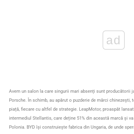
ad
Avem un salon la care singurii mari absenți sunt producătorii j
Porsche. În schimb, au apărut o puzderie de mărci chinezești, t
piață, fiecare cu altfel de strategie. LeapMotor, proaspăt lansat
intermediul Stellantis, care deține 51% din această marcă și va 
Polonia. BYD își construiește fabrica din Ungaria, de unde sper