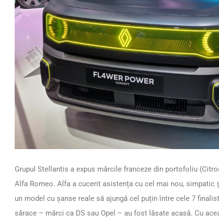
Grupul Stellantis a expus mărcile franceze din portofoliu (Citr
Alfa Romeo. Alfa a cucerit asistența cu cel mai nou, simpatic ș
un model cu șanse reale să ajungă cel puțin între cele 7 finalis
sărace – mărci ca DS sau Opel – au fost lăsate acasă. Cu ace