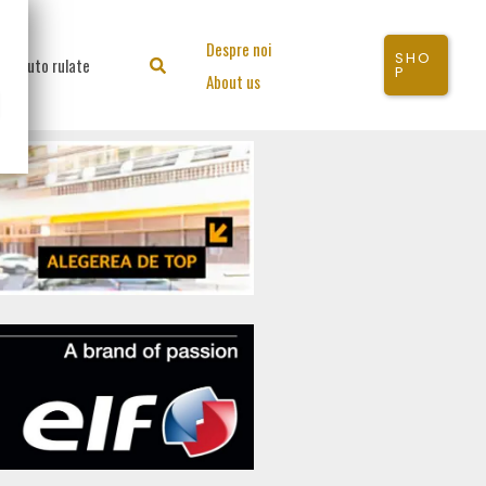
Despre noi
SHO
Auto rulate
Search
P
About us