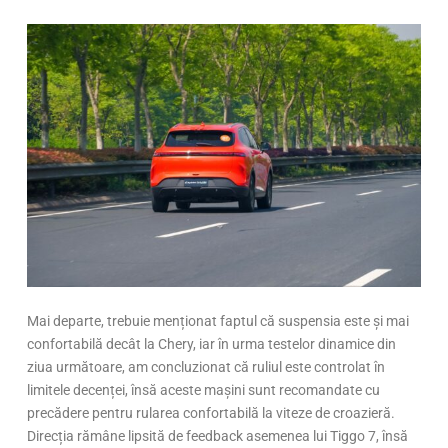
Mai departe, trebuie menționat faptul că suspensia este și mai
confortabilă decât la Chery, iar în urma testelor dinamice din
ziua următoare, am concluzionat că ruliul este controlat în
limitele decenței, însă aceste mașini sunt recomandate cu
precădere pentru rularea confortabilă la viteze de croazieră.
Direcția rămâne lipsită de feedback asemenea lui Tiggo 7, însă