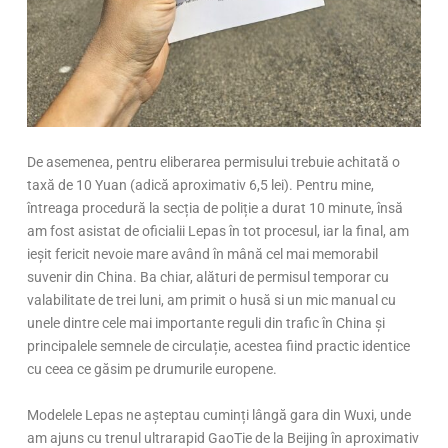
De asemenea, pentru eliberarea permisului trebuie achitată o
taxă de 10 Yuan (adică aproximativ 6,5 lei). Pentru mine,
întreaga procedură la secția de poliție a durat 10 minute, însă
am fost asistat de oficialii Lepas în tot procesul, iar la final, am
ieșit fericit nevoie mare având în mână cel mai memorabil
suvenir din China. Ba chiar, alături de permisul temporar cu
valabilitate de trei luni, am primit o husă si un mic manual cu
unele dintre cele mai importante reguli din trafic în China și
principalele semnele de circulație, acestea fiind practic identice
cu ceea ce găsim pe drumurile europene.
Modelele Lepas ne așteptau cuminți lângă gara din Wuxi, unde
am ajuns cu trenul ultrarapid GaoTie de la Beijing în aproximativ