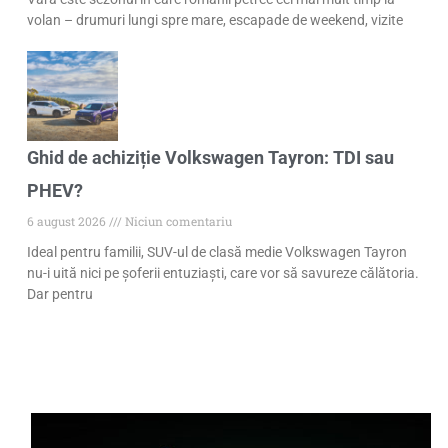
volan – drumuri lungi spre mare, escapade de weekend, vizite
Ghid de achiziție Volkswagen Tayron: TDI sau
PHEV?
6 august 2026
Niciun comentariu
Ideal pentru familii, SUV-ul de clasă medie Volkswagen Tayron
nu-i uită nici pe șoferii entuziaști, care vor să savureze călătoria.
Dar pentru