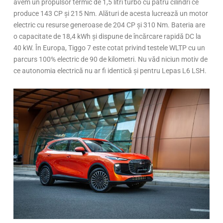
avem un propulsor termic de 1,5 litri turbo cu patru cilindri ce
produce 143 CP și 215 Nm. Alături de acesta lucrează un motor
electric cu resurse generoase de 204 CP și 310 Nm. Bateria are
o capacitate de 18,4 kWh și dispune de încărcare rapidă DC la
40 kW. În Europa, Tiggo 7 este cotat privind testele WLTP cu un
parcurs 100% electric de 90 de kilometri. Nu văd niciun motiv de
ce autonomia electrică nu ar fi identică și pentru Lepas L6 LSH.