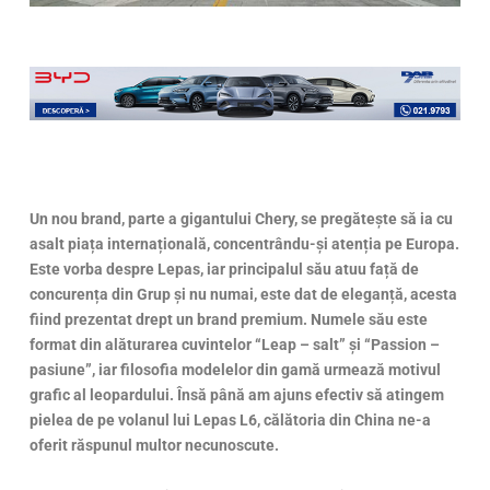
Un nou brand, parte a gigantului Chery, se pregătește să ia cu
asalt piața internațională, concentrându-și atenția pe Europa.
Este vorba despre Lepas, iar principalul său atuu față de
concurența din Grup și nu numai, este dat de eleganță, acesta
fiind prezentat drept un brand premium. Numele său este
format din alăturarea cuvintelor “Leap – salt” și “Passion –
pasiune”, iar filosofia modelelor din gamă urmează motivul
grafic al leopardului. Însă până am ajuns efectiv să atingem
pielea de pe volanul lui Lepas L6, călătoria din China ne-a
oferit răspunul multor necunoscute.