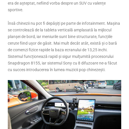
era de așteptat, nefiind vorba despre un SUV cu valențe
sportive.
Însă chinezii nu pot fi depășiți pe parte de infotainment. Mașina
se controlează de la tableta verticală amplasată la mijlocul
planșei de bord, iar meniurile sunt bine structurate, funcțiile
cerute fiind ușor de găsit. Mai mult decât atât, există și o bară
de comenzi fizice rapide la baza ecranului de 13,25 inchi.
Sistemul funcționează rapid și sigur mulțumită procesorului
Snapdragon 8155, iar sistemul Sony cu 8 difuzoare ne-a făcut
cu succes introducerea în lumea muzicii pop chinezești.