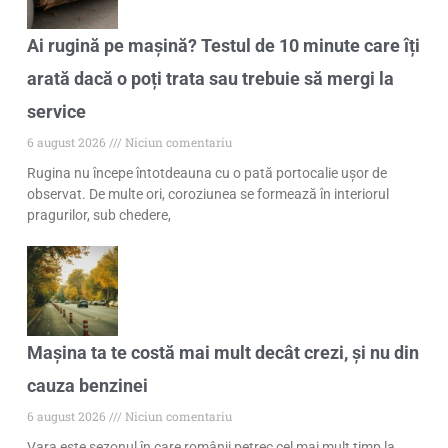
Ai rugină pe mașină? Testul de 10 minute care îți
arată dacă o poți trata sau trebuie să mergi la
service
6 august 2026
Niciun comentariu
Rugina nu începe întotdeauna cu o pată portocalie ușor de
observat. De multe ori, coroziunea se formează în interiorul
pragurilor, sub chedere,
Mașina ta te costă mai mult decât crezi, și nu din
cauza benzinei
6 august 2026
Niciun comentariu
Vara este sezonul în care românii petrec cel mai mult timp la