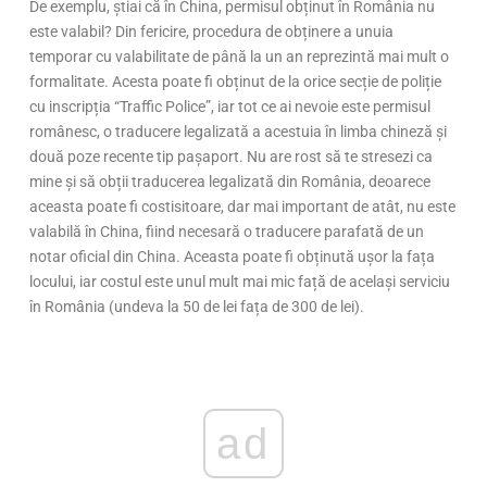
De exemplu, știai că în China, permisul obținut în România nu
este valabil? Din fericire, procedura de obținere a unuia
temporar cu valabilitate de până la un an reprezintă mai mult o
formalitate. Acesta poate fi obținut de la orice secție de poliție
cu inscripția “Traffic Police”, iar tot ce ai nevoie este permisul
românesc, o traducere legalizată a acestuia în limba chineză și
două poze recente tip pașaport. Nu are rost să te stresezi ca
mine și să obții traducerea legalizată din România, deoarece
aceasta poate fi costisitoare, dar mai important de atât, nu este
valabilă în China, fiind necesară o traducere parafată de un
notar oficial din China. Aceasta poate fi obținută ușor la fața
locului, iar costul este unul mult mai mic față de același serviciu
în România (undeva la 50 de lei fața de 300 de lei).
ad