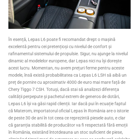
În esență, Lepas L6 poate fi recomandat drept o mașină
excelentă pentru cei pretențioși cu nivelul de confort și
rafinamentul sistemului de propulsie. Sigur, nu ajunge la nivelul
dinamic al modelelor europene, dar Lepas nici nu își dorește
acest lucru. Momentan, nu avem prețuri ferme pentru aceste
modele, însă există probabilitatea ca Lepas L6 LSH să aibă un
preț de pornire cu aproximativ 4000 de euro mai mare față de
Chery Tiggo 7 CSH. Totuși, dacă stai să analizezi diferența
calității perpepute și pachetul extrem de generos de dotări,
Lepas L6 își va găsi rapid clienții. Iar dacă pui în ecuație faptul
că Materom, importatorul oficial Lepas în România are o istorie
de peste 30 de ani în tot ceea ce reprezintă piesele auto, e clar
că garanția stabilită de producător va fi respectată fără emoții
în România, existând întotdeauna un stoc suficient de piese,