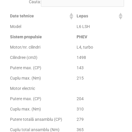
Cauta:
Date tehnice
Lepas
Model
L6 LSH
Sistem propulsie
PHEV
Motor/nr. cilindri
L4, turbo
Cilindree (cm3)
1498
Putere max. (CP)
143
Cuplu max. (Nm)
215
Motor electric
Putere max. (CP)
204
Cuplu max. (Nm)
310
Putere totală ansamblu (CP)
279
Cuplu total ansamblu (Nm)
365