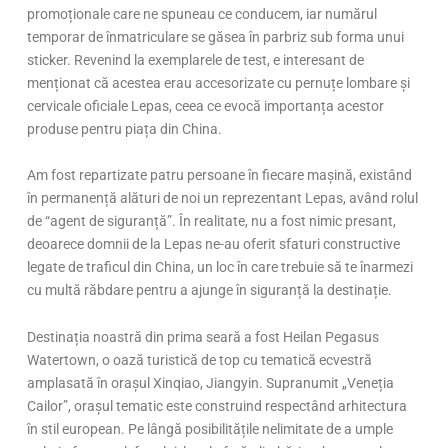
promoționale care ne spuneau ce conducem, iar numărul
temporar de înmatriculare se găsea în parbriz sub forma unui
sticker. Revenind la exemplarele de test, e interesant de
menționat că acestea erau accesorizate cu pernuțe lombare și
cervicale oficiale Lepas, ceea ce evocă importanța acestor
produse pentru piața din China.
Am fost repartizate patru persoane în fiecare mașină, existând
în permanență alături de noi un reprezentant Lepas, având rolul
de “agent de siguranță”. În realitate, nu a fost nimic presant,
deoarece domnii de la Lepas ne-au oferit sfaturi constructive
legate de traficul din China, un loc în care trebuie să te înarmezi
cu multă răbdare pentru a ajunge în siguranță la destinație.
Destinația noastră din prima seară a fost Heilan Pegasus
Watertown, o oază turistică de top cu tematică ecvestră
amplasată în orașul Xinqiao, Jiangyin. Supranumit „Veneția
Cailor”, orașul tematic este construind respectând arhitectura
în stil european. Pe lângă posibilitățile nelimitate de a umple