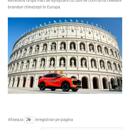
eliminând timpii mari de așteptare cu care se confruntă celelalte
branduri chinezești în Europa.
Afiseaza
inregistrari pe pagina