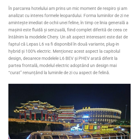
În parcarea hotelului am prins un mic moment de respiro și am
analizat cu interes formele leopardului. Forma luminilor de zi ne
amintește imediat de ochii unei feline, în timp ce linia generală a
mașinii este fluidă și senzuală, fiind complet diferită de ceea ce
întâlnim la modelele Chery. Un alt aspect interesant este dat de
faptul că Lepas L6 va fi disponibil în două variante, plug-in
hybrid și 100% electric. Menționez acest aspect la capitolul
design, deoarece modelele L6 BEV și PHEV arată diferit la
partea frontală, modelul electric adoptând un design mai
“curat” renunțând la luminile de zi cu aspect de felină.