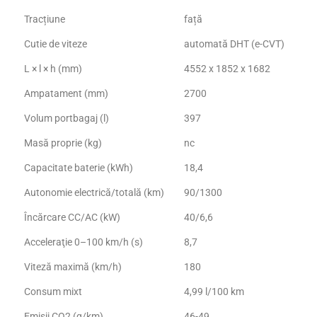
Tracțiune
față
Cutie de viteze
automată DHT (e-CVT)
L × l × h (mm)
4552 x 1852 x 1682
Ampatament (mm)
2700
Volum portbagaj (l)
397
Masă proprie (kg)
nc
Capacitate baterie (kWh)
18,4
Autonomie electrică/totală (km)
90/1300
Încărcare CC/AC (kW)
40/6,6
Acceleraţie 0–100 km/h (s)
8,7
Viteză maximă (km/h)
180
Consum mixt
4,99 l/100 km
Emisii CO2 (g/km)
46-49