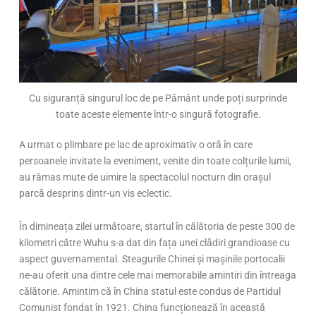
Cu siguranță singurul loc de pe Pământ unde poți surprinde
toate aceste elemente într-o singură fotografie.
A urmat o plimbare pe lac de aproximativ o oră în care
persoanele invitate la eveniment, venite din toate colțurile lumii,
au rămas mute de uimire la spectacolul nocturn din orașul
parcă desprins dintr-un vis eclectic.
În dimineața zilei următoare, startul în călătoria de peste 300 de
kilometri către Wuhu s-a dat din fața unei clădiri grandioase cu
aspect guvernamental. Steagurile Chinei și mașinile portocalii
ne-au oferit una dintre cele mai memorabile amintiri din întreaga
călătorie. Amintim că în China statul este condus de Partidul
Comunist fondat în 1921. China funcționează în această