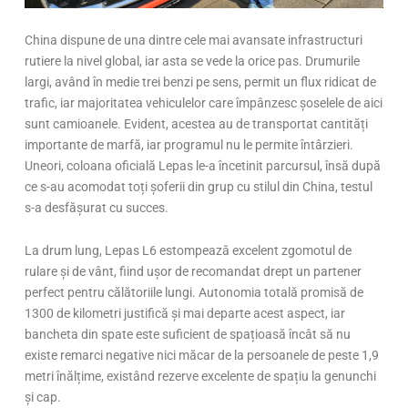
China dispune de una dintre cele mai avansate infrastructuri
rutiere la nivel global, iar asta se vede la orice pas. Drumurile
largi, având în medie trei benzi pe sens, permit un flux ridicat de
trafic, iar majoritatea vehiculelor care împânzesc șoselele de aici
sunt camioanele. Evident, acestea au de transportat cantități
importante de marfă, iar programul nu le permite întârzieri.
Uneori, coloana oficială Lepas le-a încetinit parcursul, însă după
ce s-au acomodat toți șoferii din grup cu stilul din China, testul
s-a desfășurat cu succes.
La drum lung, Lepas L6 estompează excelent zgomotul de
rulare și de vânt, fiind ușor de recomandat drept un partener
perfect pentru călătoriile lungi. Autonomia totală promisă de
1300 de kilometri justifică și mai departe acest aspect, iar
bancheta din spate este suficient de spațioasă încât să nu
existe remarci negative nici măcar de la persoanele de peste 1,9
metri înălțime, existând rezerve excelente de spațiu la genunchi
și cap.