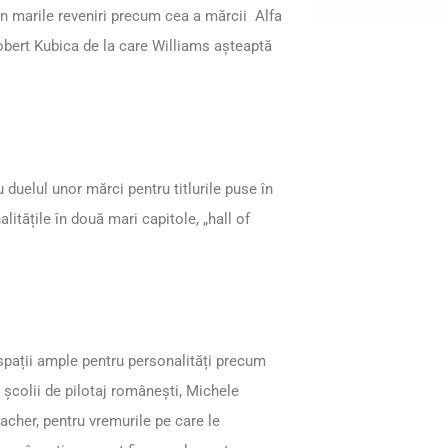
in marile reveniri precum cea a mărcii Alfa
bert Kubica de la care Williams așteaptă
uelul unor mărci pentru titlurile puse în
tățile în două mari capitole, „hall of
 spații ample pentru personalități precum
 școlii de pilotaj românești, Michele
her, pentru vremurile pe care le