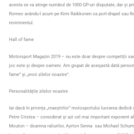
acesta se va atinge numărul de 1000 GP-uri disputate, dar și pr
Romeo avându-l acum pe Kimi Raikkonen ca port-drapel sau Ro
revirimentul.
Hall of fame
Motorsport Magazin 2019 – nu este doar despre competiții sau d
joc este și despre oameni. Am grupat de aceqastă dată personali
fame” și „eroii zilelor noastre”.
Personalitățile zilelor noastre
Iar dacă în privința „maeștrilor” motosportului lucrarea dedică
Petre Cristea – considerat și azi cel mai important exponent al
Mouton – doamna raliurilor, Ayrton Senna sau Michael Schumac