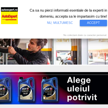
Ca sa nu pierzi informatii esentiale de la experti in
ri
Test drive
Eco
Motorsport
Proiecte speciale
Video
domeniu, accepta sa le impartasim cu tine!
NU, MULTUMESC
ACCEPT
Nu colectam date cu caracter personal.