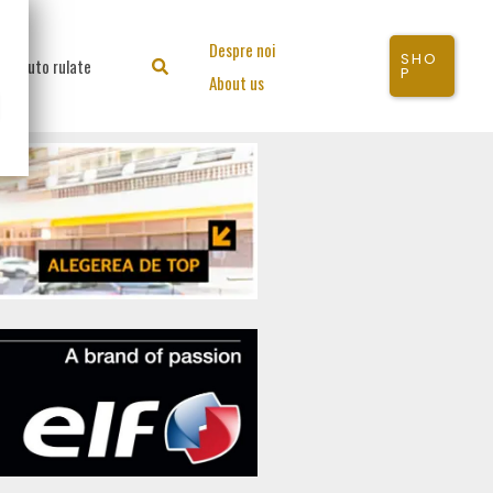
Despre noi
SHO
Auto rulate
Search
P
About us