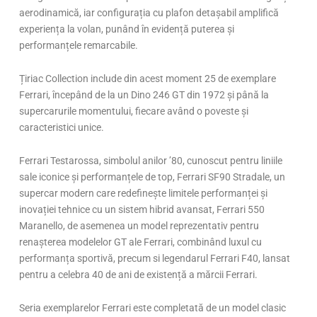
aerodinamică, iar configurația cu plafon detașabil amplifică
experiența la volan, punând în evidență puterea și
performanțele remarcabile.
Țiriac Collection include din acest moment 25 de exemplare
Ferrari, începând de la un Dino 246 GT din 1972 și până la
supercarurile momentului, fiecare având o poveste și
caracteristici unice.
Ferrari Testarossa, simbolul anilor ’80, cunoscut pentru liniile
sale iconice și performanțele de top, Ferrari SF90 Stradale, un
supercar modern care redefinește limitele performanței și
inovației tehnice cu un sistem hibrid avansat, Ferrari 550
Maranello, de asemenea un model reprezentativ pentru
renașterea modelelor GT ale Ferrari, combinând luxul cu
performanța sportivă, precum si legendarul Ferrari F40, lansat
pentru a celebra 40 de ani de existență a mărcii Ferrari.
Seria exemplarelor Ferrari este completată de un model clasic