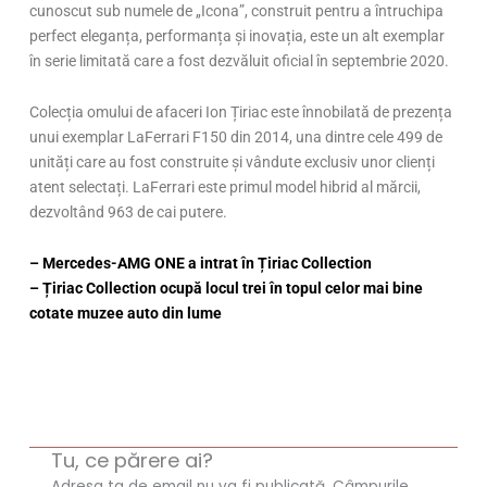
cunoscut sub numele de „Icona”, construit pentru a întruchipa
perfect eleganța, performanța și inovația, este un alt exemplar
în serie limitată care a fost dezvăluit oficial în septembrie 2020.
Colecția omului de afaceri Ion Țiriac este înnobilată de prezența
unui exemplar LaFerrari F150 din 2014, una dintre cele 499 de
unități care au fost construite și vândute exclusiv unor clienți
atent selectați. LaFerrari este primul model hibrid al mărcii,
dezvoltând 963 de cai putere.
– Mercedes-AMG ONE a intrat în Țiriac Collection
– Țiriac Collection ocupă locul trei în topul celor mai bine
cotate muzee auto din lume
Tu, ce părere ai?
Adresa ta de email nu va fi publicată.
Câmpurile