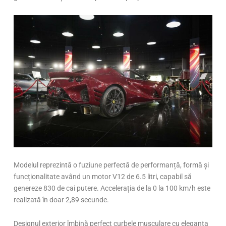
Modelul reprezintă o fuziune perfectă de performanță, formă și
funcționalitate având un motor V12 de 6.5 litri, capabil să
genereze 830 de cai putere. Accelerația de la 0 la 100 km/h este
realizată în doar 2,89 secunde.
Designul exterior îmbină perfect curbele musculare cu eleganța