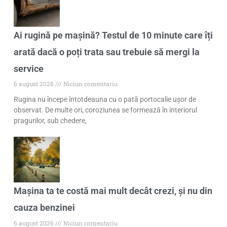
Ai rugină pe mașină? Testul de 10 minute care îți
arată dacă o poți trata sau trebuie să mergi la
service
6 august 2026
Niciun comentariu
Rugina nu începe întotdeauna cu o pată portocalie ușor de
observat. De multe ori, coroziunea se formează în interiorul
pragurilor, sub chedere,
Mașina ta te costă mai mult decât crezi, și nu din
cauza benzinei
6 august 2026
Niciun comentariu