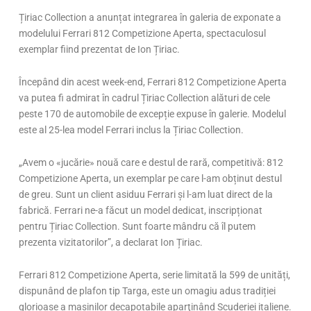
Țiriac Collection a anunțat integrarea în galeria de exponate a
modelului Ferrari 812 Competizione Aperta, spectaculosul
exemplar fiind prezentat de Ion Țiriac.
Începând din acest week-end, Ferrari 812 Competizione Aperta
va putea fi admirat în cadrul Țiriac Collection alături de cele
peste 170 de automobile de excepție expuse în galerie. Modelul
este al 25-lea model Ferrari inclus la Țiriac Collection.
„Avem o «jucărie» nouă care e destul de rară, competitivă: 812
Competizione Aperta, un exemplar pe care l-am obținut destul
de greu. Sunt un client asiduu Ferrari și l-am luat direct de la
fabrică. Ferrari ne-a făcut un model dedicat, inscripționat
pentru Țiriac Collection. Sunt foarte mândru că îl putem
prezenta vizitatorilor”, a declarat Ion Țiriac.
Ferrari 812 Competizione Aperta, serie limitată la 599 de unități,
dispunând de plafon tip Targa, este un omagiu adus tradiției
glorioase a mașinilor decapotabile aparţinând Scuderiei italiene.