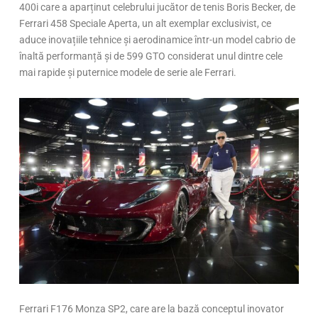
400i care a aparținut celebrului jucător de tenis Boris Becker, de
Ferrari 458 Speciale Aperta, un alt exemplar exclusivist, ce
aduce inovațiile tehnice și aerodinamice într-un model cabrio de
înaltă performanță şi de 599 GTO considerat unul dintre cele
mai rapide și puternice modele de serie ale Ferrari.
Ferrari F176 Monza SP2, care are la bază conceptul inovator