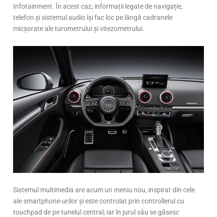
Infotainment. În acest caz, informații legate de navigație,
telefon și sistemul audio își fac loc pe lângă cadranele
micșorate ale turometrului și vitezometrului.
Sistemul multimedia are acum un meniu nou, inspirat din cele
ale smartphone-urilor și este controlat prin controllerul cu
touchpad de pe tunelul central, iar în jurul său se găsesc