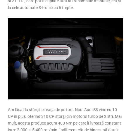
și 2.0 TDI, care pot fi cuplate atât la transmisiile manuale, cât și
la cele automate S-tronic cu 6 trepte.
Am lăsat la sfârșit cireașa de pe tort. Noul Audi S3 vine cu 10
CP în plus, oferind 310 CP storși din motorul turbo de 2 litri. Mai
mult, acesta produce acum 400 Nm pe care îi livrează constant
între 2.000 și 5.400 rot/min. Indiferent cât de bine sună datele