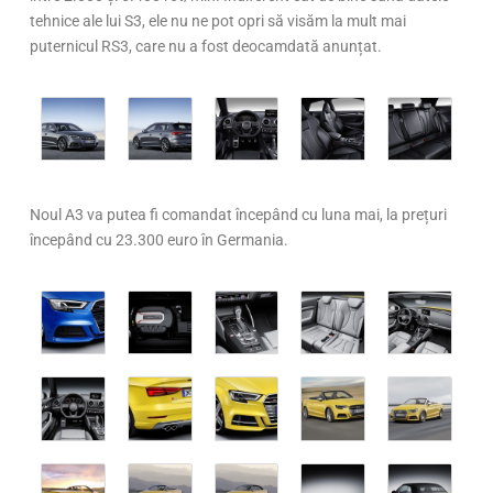
tehnice ale lui S3, ele nu ne pot opri să visăm la mult mai
puternicul RS3, care nu a fost deocamdată anunțat.
Noul A3 va putea fi comandat începând cu luna mai, la prețuri
începând cu 23.300 euro în Germania.