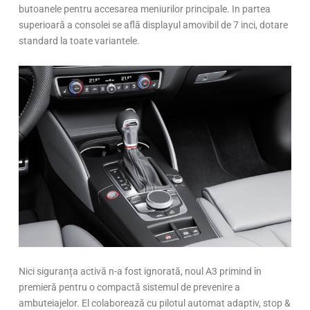
butoanele pentru accesarea meniurilor principale. In partea
superioară a consolei se află displayul amovibil de 7 inci, dotare
standard la toate variantele.
Nici siguranța activă n-a fost ignorată, noul A3 primind în
premieră pentru o compactă sistemul de prevenire a
ambuteiajelor. El colaborează cu pilotul automat adaptiv, stop &