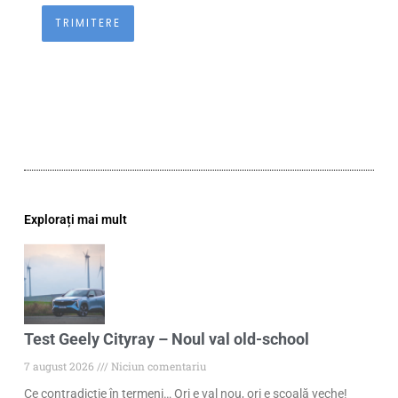
Explorați mai mult
Test Geely Cityray – Noul val old-school
7 august 2026
Niciun comentariu
Ce contradicție în termeni… Ori e val nou, ori e școală veche!