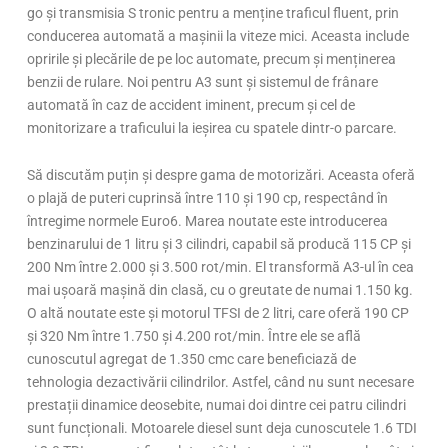
go și transmisia S tronic pentru a menține traficul fluent, prin
conducerea automată a mașinii la viteze mici. Aceasta include
opririle și plecările de pe loc automate, precum și menținerea
benzii de rulare. Noi pentru A3 sunt și sistemul de frânare
automată în caz de accident iminent, precum și cel de
monitorizare a traficului la ieșirea cu spatele dintr-o parcare.
Să discutăm puțin și despre gama de motorizări. Aceasta oferă
o plajă de puteri cuprinsă între 110 și 190 cp, respectând în
întregime normele Euro6. Marea noutate este introducerea
benzinarului de 1 litru și 3 cilindri, capabil să producă 115 CP și
200 Nm între 2.000 și 3.500 rot/min. El transformă A3-ul în cea
mai ușoară mașină din clasă, cu o greutate de numai 1.150 kg.
O altă noutate este și motorul TFSI de 2 litri, care oferă 190 CP
și 320 Nm între 1.750 și 4.200 rot/min. Între ele se află
cunoscutul agregat de 1.350 cmc care beneficiază de
tehnologia dezactivării cilindrilor. Astfel, când nu sunt necesare
prestații dinamice deosebite, numai doi dintre cei patru cilindri
sunt funcționali. Motoarele diesel sunt deja cunoscutele 1.6 TDI