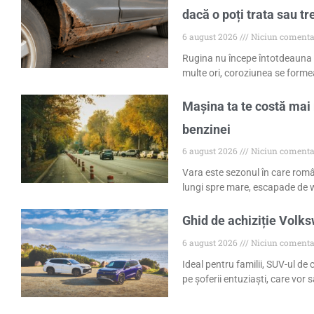
dacă o poți trata sau tr
6 august 2026
Niciun comenta
Rugina nu începe întotdeauna 
multe ori, coroziunea se formea
Mașina ta te costă mai 
benzinei
6 august 2026
Niciun comenta
Vara este sezonul în care româ
lungi spre mare, escapade de w
Ghid de achiziție Volk
6 august 2026
Niciun comenta
Ideal pentru familii, SUV-ul de
pe șoferii entuziaști, care vor