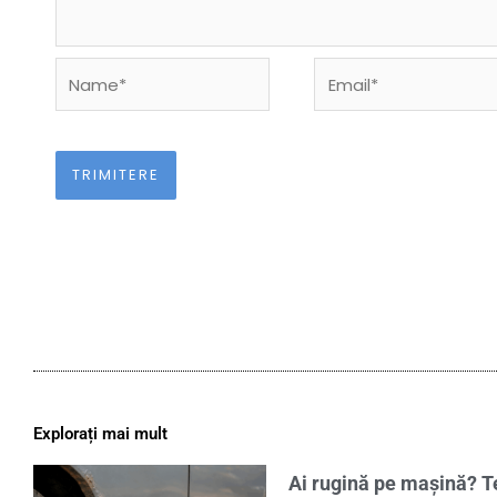
Name*
Email*
Explorați mai mult
Ai rugină pe mașină? Te