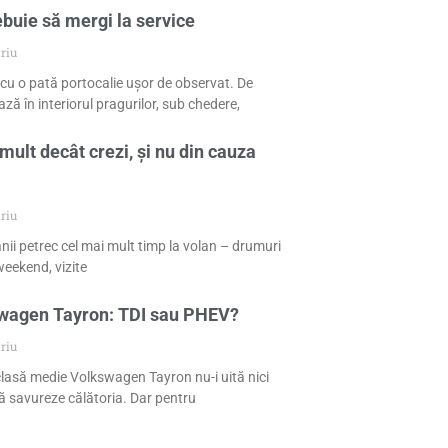
ebuie să mergi la service
riu
cu o pată portocalie ușor de observat. De
ză în interiorul pragurilor, sub chedere,
mult decât crezi, și nu din cauza
riu
nii petrec cel mai mult timp la volan – drumuri
eekend, vizite
swagen Tayron: TDI sau PHEV?
riu
 clasă medie Volkswagen Tayron nu-i uită nici
 să savureze călătoria. Dar pentru