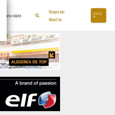
Despre noi
SHO
Auto rulate
Search
P
About us