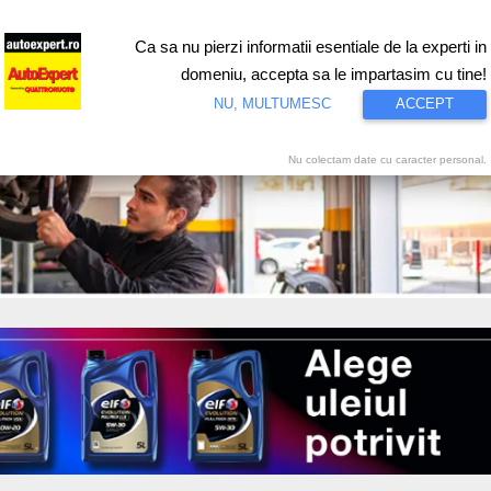
Ca sa nu pierzi informatii esentiale de la experti in
ri
Test drive
Eco
Motorsport
Proiecte speciale
Video
domeniu, accepta sa le impartasim cu tine!
NU, MULTUMESC
ACCEPT
Nu colectam date cu caracter personal.