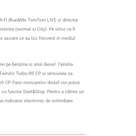
 HI-FI Blue&Me TomTom LIVE si directia
tenta (normal si City). Pe viitor va fi
le usoare ce au loc frecvent in mediul
rei pe benzina si unul diesel. Familia
l TwinAir Turbo/85 CP si versiunea sa
69 CP. Fanii motoarelor diesel vor putea
i cu functia Start&Stop. Pentru a obtine un
n indicator electronic de schimbare