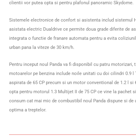
clientii vor putea opta si pentru plafonul panoramic Skydome.
Sistemele electronice de confort si asistenta includ sistemul
asistata electric Dualdrive ce permite doua grade diferite de asis
integrata o functie de franare automata pentru a evita coliziuni
urban pana la viteze de 30 km/h.
Pentru inceput noul Panda va fi disponibil cu patru motorizari, t
motoarelor pe benzina include noile unitati cu doi cilindri 0.9 
aspirata de 65 CP precum si un motor conventional de 1.2 l si 
opta pentru motorul 1.3 Multijet II de 75 CP ce vine la pachet s
consum cat mai mic de combustibil noul Panda dispune si de u
optima a treptelor.