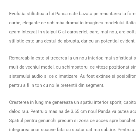
Evolutia stilistica a lui Panda este bazata pe renuntarea la for
curbe, elegante ce schimba dramatic imaginea modelului italian
geam integrat in stalpul C al caroseriei, care, mai nou, are colt
stilistic este una destul de abrupta, dar cu un potential evident,
Remarcabila este si trecerea la un nou interior, mai sofisticat s
mult de vechiul model, cu schimbatorul de viteze pozitionat simi
sistemului audio si de climatizare. Au fost extinse si posibilita
pentru a fi in ton cu noile pretentii din segment.
Cresterea in lungime genereaza un spatiu interior sporit, capit
deloc rau. Pentru o masina de 3.65 cm noul Panda va putea aco
Spatiul pentru genunchi precum si zona de acces spre bancheta
integrarea unor scaune fata cu spatar cat ma subtire. Pentru a