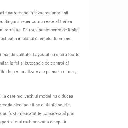
mele patratoase in favoarea unor linii
. Singurul reper comun este al treilea
uri rotunjite. Pe total schimbarea de limbaj
 cel putin in planul clientelei feminine.
i mai de calitate. Layoutul nu difera foarte
lar, la fel si butoanele de control al
tile de personalizare ale plansei de bord,
ol la care nici vechiul model nu o ducea
moda cinci adulti pe distante scurte.
 au fost imbunatatite considerabil prin
 spori si mai mult senzatia de spatiu