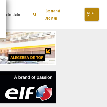
Despre noi
SHO
Auto rulate
Search
P
About us