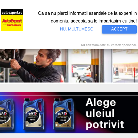
Ca sa nu pierzi informatii esentiale de la experti in
ri
Test drive
Eco
Motorsport
Proiecte speciale
Video
domeniu, accepta sa le impartasim cu tine!
NU, MULTUMESC
ACCEPT
Nu colectam date cu caracter personal.