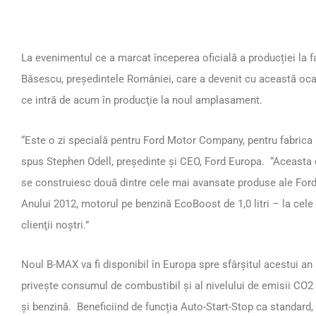
La evenimentul ce a marcat începerea oficială a producției la fa
Băsescu, preşedintele României, care a devenit cu această ocaz
ce intră de acum în producţie la noul amplasament.
“Este o zi specială pentru Ford Motor Company, pentru fabrica 
spus Stephen Odell, preşedinte şi CEO, Ford Europa. “Aceasta e
se construiesc două dintre cele mai avansate produse ale Ford
Anului 2012, motorul pe benzină EcoBoost de 1,0 litri – la cele 
clienţii noştri.”
Noul B-MAX va fi disponibil în Europa spre sfârșitul acestui an ş
privește consumul de combustibil și al nivelului de emisii CO2
și benzină. Beneficiind de funcția Auto-Start-Stop ca standard,