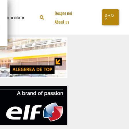
Despre noi
SHO
Auto rulate
Search
P
About us