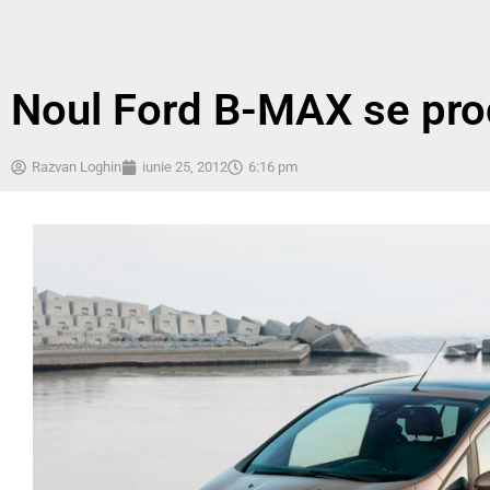
Noul Ford B-MAX se prod
Razvan Loghin
iunie 25, 2012
6:16 pm