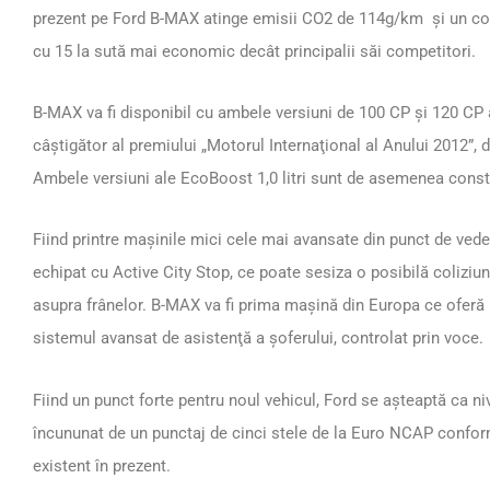
prezent pe Ford B-MAX atinge emisii CO2 de 114g/km și un con
cu 15 la sută mai economic decât principalii săi competitori.
B-MAX va fi disponibil cu ambele versiuni de 100 CP și 120 CP a
câștigător al premiului „Motorul Internaţional al Anului 2012”, d
Ambele versiuni ale EcoBoost 1,0 litri sunt de asemenea constr
Fiind printre mașinile mici cele mai avansate din punct de ved
echipat cu Active City Stop, ce poate sesiza o posibilă colizi
asupra frânelor. B-MAX va fi prima mașină din Europa ce ofe
sistemul avansat de asistenţă a șoferului, controlat prin voce.
Fiind un punct forte pentru noul vehicul, Ford se așteaptă ca ni
încununat de un punctaj de cinci stele de la Euro NCAP confor
existent în prezent.