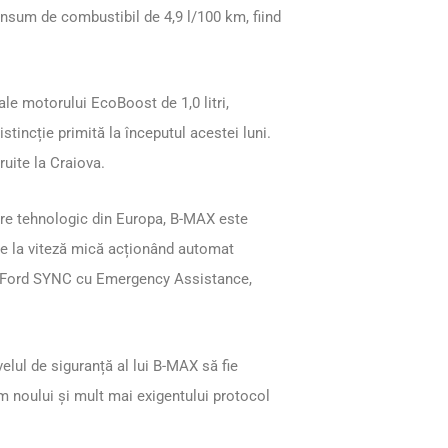
sum de combustibil de 4,9 l/100 km, fiind
le motorului EcoBoost de 1,0 litri,
istincție primită la începutul acestei luni.
uite la Craiova.
ere tehnologic din Europa, B-MAX este
une la viteză mică acționând automat
ră Ford SYNC cu Emergency Assistance,
velul de siguranță al lui B-MAX să fie
m noului și mult mai exigentului protocol