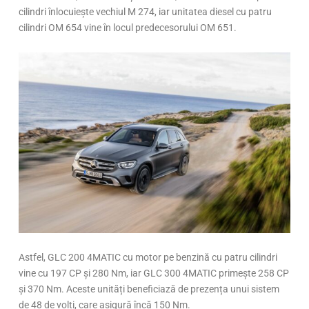
cilindri înlocuiește vechiul M 274, iar unitatea diesel cu patru
cilindri OM 654 vine în locul predecesorului OM 651.
Astfel, GLC 200 4MATIC cu motor pe benzină cu patru cilindri
vine cu 197 CP și 280 Nm, iar GLC 300 4MATIC primește 258 CP
și 370 Nm. Aceste unități beneficiază de prezența unui sistem
de 48 de volți, care asigură încă 150 Nm.