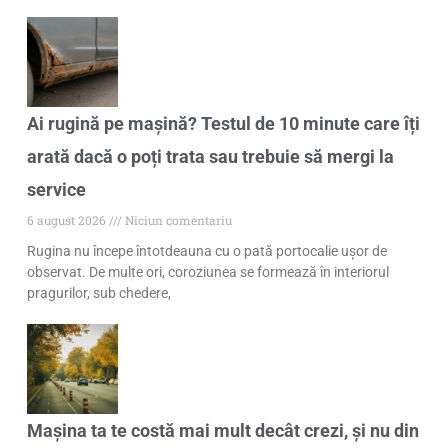
Ai rugină pe mașină? Testul de 10 minute care îți
arată dacă o poți trata sau trebuie să mergi la
service
6 august 2026
Niciun comentariu
Rugina nu începe întotdeauna cu o pată portocalie ușor de
observat. De multe ori, coroziunea se formează în interiorul
pragurilor, sub chedere,
Mașina ta te costă mai mult decât crezi, și nu din