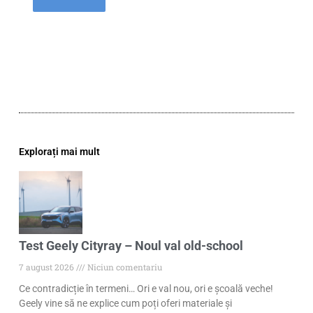
Explorați mai mult
Test Geely Cityray – Noul val old-school
7 august 2026
Niciun comentariu
Ce contradicție în termeni… Ori e val nou, ori e școală veche!
Geely vine să ne explice cum poți oferi materiale și