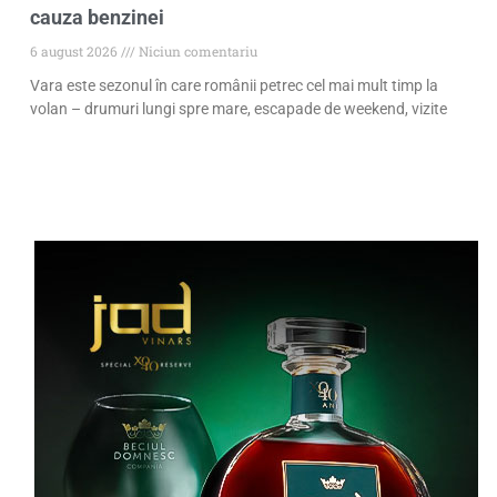
cauza benzinei
6 august 2026
Niciun comentariu
Vara este sezonul în care românii petrec cel mai mult timp la
volan – drumuri lungi spre mare, escapade de weekend, vizite