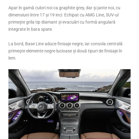
Apar în gamă culori noi ca graphite grey, dar și jante noi, cu
dimensiuni între 17 și 19 inci. Echipat cu AMG Line, SUV-ul
primește grila tip diamant și evacuări cu formă angulară
integrate în bara spate.
La bord, Base Line aduce finisaje negre, iar consola centrală
primește elemente negre lucioase și două tipuri de finisaje în
lem.