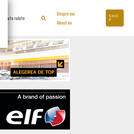
Despre noi
SHO
Auto rulate
Search
P
About us