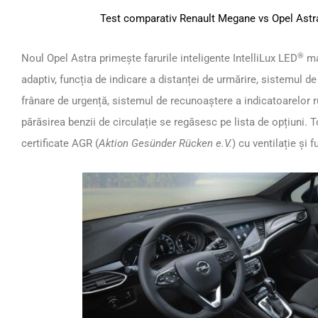
Test comparativ Renault Megane vs Opel Astr
®
Noul Opel Astra primește farurile inteligente IntelliLux LED
ma
adaptiv, funcția de indicare a distanței de urmărire, sistemul de
frânare de urgență, sistemul de recunoaștere a indicatoarelor ru
părăsirea benzii de circulație se regăsesc pe lista de opțiuni
certificate AGR (
Aktion Gesünder Rücken e.V.
) cu ventilație și 