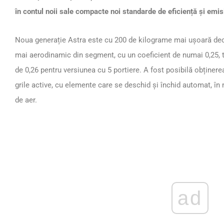
în contul noii sale compacte noi standarde de eficiență și emis
Noua generație Astra este cu 200 de kilograme mai ușoară decâ
mai aerodinamic din segment, cu un coeficient de numai 0,25, tr
de 0,26 pentru versiunea cu 5 portiere. A fost posibilă obținerea
grile active, cu elemente care se deschid și închid automat, în
de aer.
ad