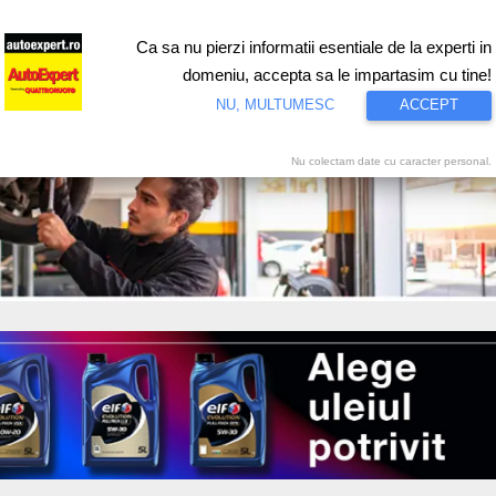
Ca sa nu pierzi informatii esentiale de la experti in
ri
Test drive
Eco
Motorsport
Proiecte speciale
Video
domeniu, accepta sa le impartasim cu tine!
NU, MULTUMESC
ACCEPT
Nu colectam date cu caracter personal.