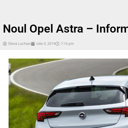
Noul Opel Astra – Informaț
Elena Luchian
iulie 3, 2019
7:16 pm