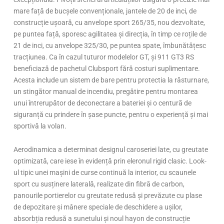
mare față de bucșele convenționale, jantele de 20 de inci, de
construcție ușoară, cu anvelope sport 265/35, nou dezvoltate,
pe puntea față, sporesc agilitatea și direcția, în timp ce roțile de
21 de inci, cu anvelope 325/30, pe puntea spate, îmbunătățesc
tracțiunea. Ca în cazul tuturor modelelor GT, și 911 GT3 RS
beneficiază de pachetul Clubsport fără costuri suplimentare.
Acesta include un sistem de bare pentru protectia la răsturnare,
un stingãtor manual de incendiu, pregătire pentru montarea
unui întrerupător de deconectare a bateriei și o centurã de
siguranță cu prindere în șase puncte, pentru o experiență și mai
sportivă la volan.
Aerodinamica a determinat designul caroseriei late, cu greutate
optimizată, care iese în evidență prin eleronul rigid clasic. Look-
ul tipic unei mașini de curse continuă la interior, cu scaunele
sport cu susținere laterală, realizate din fibră de carbon,
panourile portierelor cu greutate redusă și prevăzute cu plase
de depozitare și mânere speciale de deschidere a ușilor,
absorbția redusă a sunetului și noul hayon de construcție