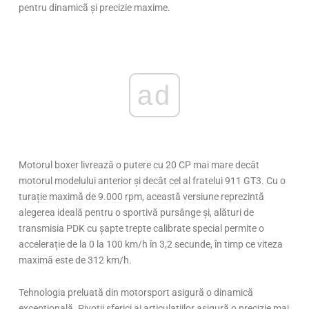
pentru dinamicã și precizie maxime.
ad
Motorul boxer livrează o putere cu 20 CP mai mare decât
motorul modelului anterior și decât cel al fratelui 911 GT3. Cu o
turație maximă de 9.000 rpm, această versiune reprezintă
alegerea ideală pentru o sportivă pursânge și, alături de
transmisia PDK cu șapte trepte calibrate special permite o
accelerație de la 0 la 100 km/h în 3,2 secunde, în timp ce viteza
maximă este de 312 km/h.
Tehnologia preluată din motorsport asigură o dinamică
excepțională. Pivoții sferici ai articulațiilor asigurã o precizie mai