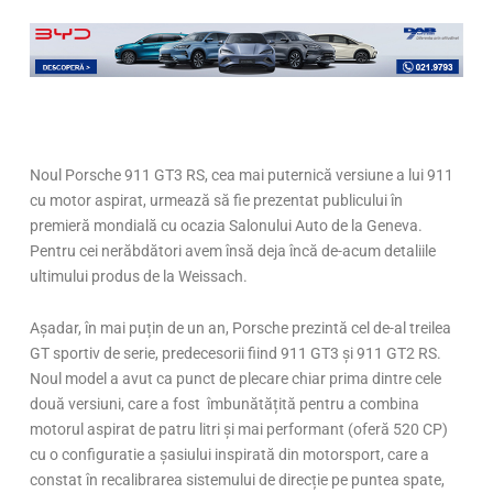
Noul Porsche 911 GT3 RS, cea mai puternică versiune a lui 911
cu motor aspirat, urmează să fie prezentat publicului în
premieră mondială cu ocazia Salonului Auto de la Geneva.
Pentru cei nerăbdători avem însă deja încă de-acum detaliile
ultimului produs de la Weissach.
Așadar, în mai puțin de un an, Porsche prezintă cel de-al treilea
GT sportiv de serie, predecesorii fiind 911 GT3 și 911 GT2 RS.
Noul model a avut ca punct de plecare chiar prima dintre cele
două versiuni, care a fost îmbunătățită pentru a combina
motorul aspirat de patru litri și mai performant (oferă 520 CP)
cu o configuratie a șasiului inspirată din motorsport, care a
constat în recalibrarea sistemului de direcție pe puntea spate,