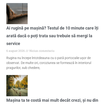
Ai rugină pe mașină? Testul de 10 minute care îți
arată dacă o poți trata sau trebuie să mergi la
service
6 august 2026
Niciun comentariu
Rugina nu începe întotdeauna cu o pată portocalie ușor de
observat. De multe ori, coroziunea se formează în interiorul
pragurilor, sub chedere,
Mașina ta te costă mai mult decât crezi, și nu din