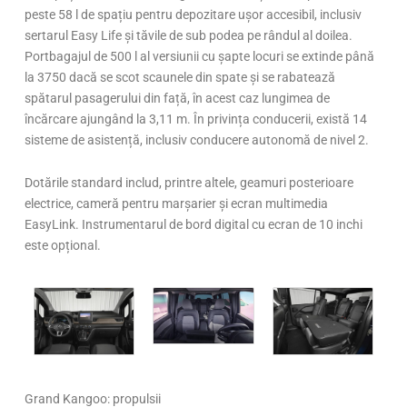
peste 58 l de spațiu pentru depozitare ușor accesibil, inclusiv
sertarul Easy Life și tăvile de sub podea pe rândul al doilea.
Portbagajul de 500 l al versiunii cu șapte locuri se extinde până
la 3750 dacă se scot scaunele din spate și se rabatează
spătarul pasagerului din față, în acest caz lungimea de
încărcare ajungând la 3,11 m. În privința conducerii, există 14
sisteme de asistență, inclusiv conducere autonomă de nivel 2.
Dotările standard includ, printre altele, geamuri posterioare
electrice, cameră pentru marșarier și ecran multimedia
EasyLink. Instrumentarul de bord digital cu ecran de 10 inchi
este opțional.
Grand Kangoo: propulsii