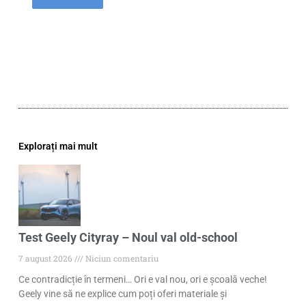
Explorați mai mult
Test Geely Cityray – Noul val old-school
7 august 2026
Niciun comentariu
Ce contradicție în termeni… Ori e val nou, ori e școală veche!
Geely vine să ne explice cum poți oferi materiale și