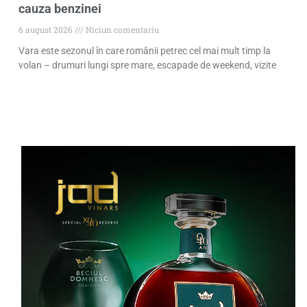
cauza benzinei
6 august 2026
Niciun comentariu
Vara este sezonul în care românii petrec cel mai mult timp la
volan – drumuri lungi spre mare, escapade de weekend, vizite