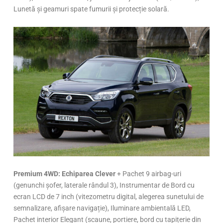
Lunetă și geamuri spate fumurii și protecție solară.
Premium 4WD:
Echiparea Clever
+ Pachet 9 airbag-uri
(genunchi șofer, laterale rândul 3), Instrumentar de Bord cu
ecran LCD de 7 inch (vitezometru digital, alegerea sunetului de
semnalizare, afișare navigație), Iluminare ambientală LED,
Pachet interior Elegant (scaune, portiere, bord cu tapițerie din