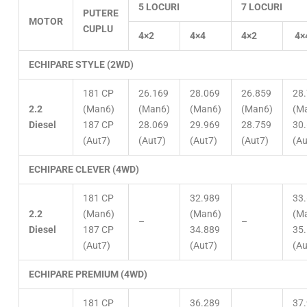
5 LOCURI
7 LOCURI
PUTERE
MOTOR
CUPLU
4×2
4×4
4×2
4×
ECHIPARE STYLE (2WD)
181 CP
26.169
28.069
26.859
28
2.2
(Man6)
(Man6)
(Man6)
(Man6)
(M
Diesel
187 CP
28.069
29.969
28.759
30
(Aut7)
(Aut7)
(Aut7)
(Aut7)
(Au
ECHIPARE CLEVER (4WD)
181 CP
32.989
33
2.2
(Man6)
(Man6)
(M
–
–
Diesel
187 CP
34.889
35
(Aut7)
(Aut7)
(Au
ECHIPARE PREMIUM (4WD)
181 CP
36.289
37