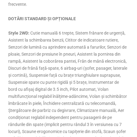
frecvente.
DOTĂRI STANDARD ȘI OPȚIONALE
Style 2WD:
Cutie manuală 6 trepte, Sistem frânare de urgență,
Asistent la schimbarea benzii, Cititor de indicatoare rutiere,
Senzori de lumină cu aprindere automată a farurilor, Senzori de
ploaie, Senzori de presiune în pneuri, Asistent la pornirea din
rampă, Asistent la coborârea pantei, Frân de mână electronică,
Discuri de frână față-spate, 6 airbag-uri (șofer, pasager, laterale
și cortină), Suspensie față cu brațe triunghiulare suprapuse,
Suspensie spate cu punte rigidă și 5 brațe, Instrumentar de
bord cu afișaj digital de 3.5 inch, Pilot automat, Volan
multifuncțional reglabil înălțime-adâncime, Volan și schimbător
îmbrăcate în piele, Închidere centralizată cu telecomandă,
Ștergătoare de parbriz cu degivrare, Climatizare manuală, Aer
condiționat reglabil independent pentru pasagerii de pe
rândurile din spate (implicit pentru rândul 3 în versiunea cu 7
locuri), Scaune erogonomice cu tapițerie din stofă, Scaun șofer