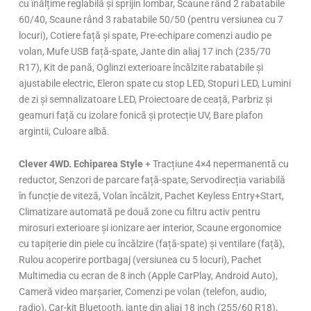
cu înălțime reglabilă și sprijin lombar, Scaune rând 2 rabatabile
60/40, Scaune rând 3 rabatabile 50/50 (pentru versiunea cu 7
locuri), Cotiere față și spate, Pre-echipare comenzi audio pe
volan, Mufe USB față-spate, Jante din aliaj 17 inch (235/70
R17), Kit de pană, Oglinzi exterioare încălzite rabatabile și
ajustabile electric, Eleron spate cu stop LED, Stopuri LED, Lumini
de zi și semnalizatoare LED, Proiectoare de ceață, Parbriz și
geamuri față cu izolare fonică și protecție UV, Bare plafon
argintii, Culoare albă.
Clever 4WD. Echiparea Style
+ Tracțiune 4×4 nepermanentă cu
reductor, Senzori de parcare față-spate, Servodirecția variabilă
în funcție de viteză, Volan încălzit, Pachet Keyless Entry+Start,
Climatizare automată pe două zone cu filtru activ pentru
mirosuri exterioare și ionizare aer interior, Scaune ergonomice
cu tapițerie din piele cu încălzire (față-spate) și ventilare (față),
Rulou acoperire portbagaj (versiunea cu 5 locuri), Pachet
Multimedia cu ecran de 8 inch (Apple CarPlay, Android Auto),
Cameră video marșarier, Comenzi pe volan (telefon, audio,
radio), Car-kit Bluetooth, jante din aliaj 18 inch (255/60 R18),