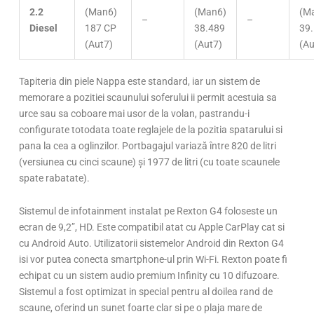
2.2
(Man6)
(Man6)
(M
–
–
Diesel
187 CP
38.489
39
(Aut7)
(Aut7)
(Au
Tapiteria din piele Nappa este standard, iar un sistem de
memorare a pozitiei scaunului soferului ii permit acestuia sa
urce sau sa coboare mai usor de la volan, pastrandu-i
configurate totodata toate reglajele de la pozitia spatarului si
pana la cea a oglinzilor. Portbagajul variază între 820 de litri
(versiunea cu cinci scaune) și 1977 de litri (cu toate scaunele
spate rabatate).
Sistemul de infotainment instalat pe Rexton G4 foloseste un
ecran de 9,2”, HD. Este compatibil atat cu Apple CarPlay cat si
cu Android Auto. Utilizatorii sistemelor Android din Rexton G4
isi vor putea conecta smartphone-ul prin Wi-Fi. Rexton poate fi
echipat cu un sistem audio premium Infinity cu 10 difuzoare.
Sistemul a fost optimizat in special pentru al doilea rand de
scaune, oferind un sunet foarte clar si pe o plaja mare de