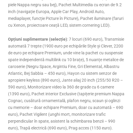
piele Nappa negru sau bej), Pachet Multimedia cu ecran de 9.2
inch (navigație Europa, Apple Car Play, Android Auto,
mediaplayer, funcție Picture în Picture), Pachet iluminare (faruri
cu Xenon, proiectoare ceață LED, sistem cornering LED).
Opțiuni suplimentare (selecție)
: 7 locuri (690 euro), Transmisie
automată 7 trepte (1900 euro pe echipările Style și Clever, 2200
de euro pe echipare Premium, unde vine la pachet cu suspensie
spate independentă multilink cu 10 brațe), 5 nuanțe metalice de
caroserie (Negru Space, Argintiu Fine, Gri Elemental, Albastru
Atlantic, Bej Sabbia – 450 euro), Hayon cu sistem senzor de
apropiere keyless (890 euro), Jante aliaj 20 inch (255/50 R20 –
590 euro), Monitorizare video la 360 de grade cu 6 camere
(1390 euro), Pachet interior Exclusive (tapițerie premium Nappa
Cognac, cusătură ornamentală, plafon negru, scaun și oglinzi
cu memorie – doar echipare Premium, doar cu automată – 690
euro), Pachet Vigilent (unghi mort, monitorizare trafic
perpendicular în spate, asistent la schimbarea benzii – 990
euro), Trapă electrică (690 euro), Prag acces (1150 euro).