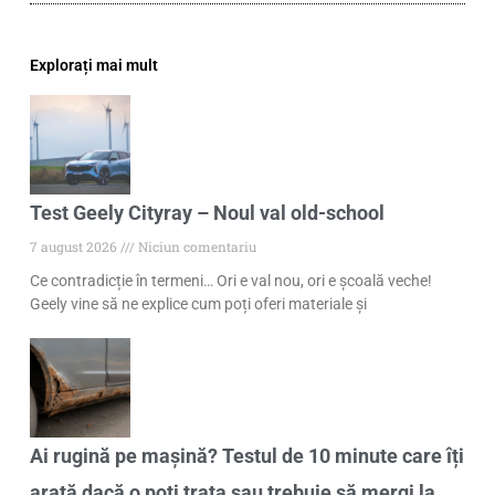
Explorați mai mult
Test Geely Cityray – Noul val old-school
7 august 2026
Niciun comentariu
Ce contradicție în termeni… Ori e val nou, ori e școală veche!
Geely vine să ne explice cum poți oferi materiale și
Ai rugină pe mașină? Testul de 10 minute care îți
arată dacă o poți trata sau trebuie să mergi la