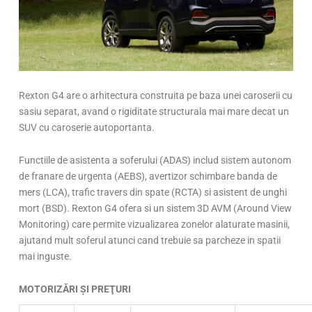
Rexton G4 are o arhitectura construita pe baza unei caroserii cu
sasiu separat, avand o rigiditate structurala mai mare decat un
SUV cu caroserie autoportanta.
Functiile de asistenta a soferului (ADAS) includ sistem autonom
de franare de urgenta (AEBS), avertizor schimbare banda de
mers (LCA), trafic travers din spate (RCTA) si asistent de unghi
mort (BSD). Rexton G4 ofera si un sistem 3D AVM (Around View
Monitoring) care permite vizualizarea zonelor alaturate masinii,
ajutand mult soferul atunci cand trebuie sa parcheze in spatii
mai inguste.
MOTORIZĂRI ŞI PREŢURI