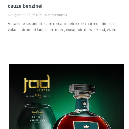
cauza benzinei
6 august 2026
Niciun comentariu
Vara este sezonul în care românii petrec cel mai mult timp la
volan – drumuri lungi spre mare, escapade de weekend, vizite