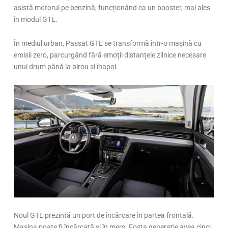
asistă motorul pe benzină, funcționând ca un booster, mai ales
în modul GTE.
În mediul urban, Passat GTE se transformă într-o mașină cu
emisii zero, parcurgând fără emoții distanțele zilnice necesare
unui drum până la birou și înapoi.
Noul GTE prezintă un port de încărcare în partea frontală.
Mașina poate fi încărcată și în mers. Fosta generație avea cinci