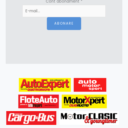
Cont abonament
*
ABONARE