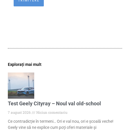
Explorați mai mult
Test Geely Cityray – Noul val old-school
7 august 2026
Niciun comentariu
Ce contradicție în termeni… Ori e val nou, ori e școală veche!
Geely vine să ne explice cum poți oferi materiale și