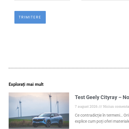
Explorați mai mult
Test Geely Cityray – No
7 august 2026
Niciun comenta
Ce contradicție în termeni… Ori
explice cum poți oferi materiale