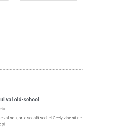
ul val old-school
riu
 e val nou, ori e școală veche! Geely vine să ne
 și