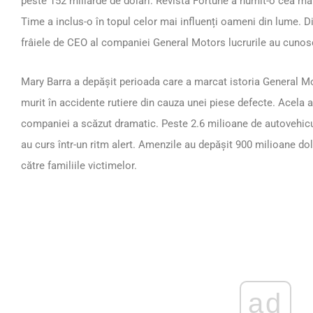
peste 152 miliarde de dolari. Revista Fortune a numit-o cea mai
Time a inclus-o în topul celor mai influenți oameni din lume. 
frâiele de CEO al companiei General Motors lucrurile au cunosc
Mary Barra a depășit perioada care a marcat istoria General M
murit în accidente rutiere din cauza unei piese defecte. Acela 
companiei a scăzut dramatic. Peste 2.6 milioane de autovehicu
au curs într-un ritm alert. Amenzile au depășit 900 milioane dola
către familiile victimelor.
ad