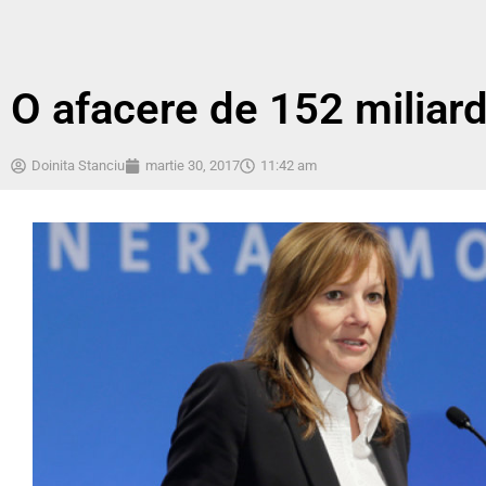
O afacere de 152 miliard
Doinita Stanciu
martie 30, 2017
11:42 am