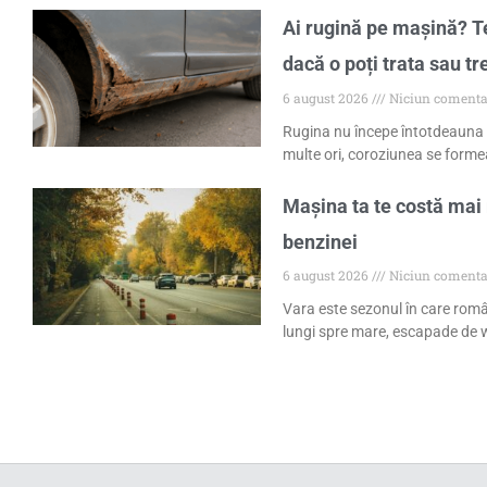
Ai rugină pe mașină? Te
dacă o poți trata sau tr
6 august 2026
Niciun comenta
Rugina nu începe întotdeauna 
multe ori, coroziunea se formea
Mașina ta te costă mai 
benzinei
6 august 2026
Niciun comenta
Vara este sezonul în care româ
lungi spre mare, escapade de w