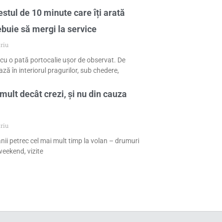
stul de 10 minute care îți arată
ebuie să mergi la service
riu
cu o pată portocalie ușor de observat. De
ză în interiorul pragurilor, sub chedere,
mult decât crezi, și nu din cauza
riu
nii petrec cel mai mult timp la volan – drumuri
eekend, vizite