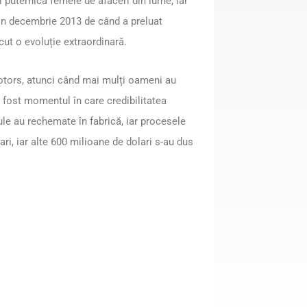
 puternică femeie de afaceri din lume, iar
Din decembrie 2013 de când a preluat
ut o evoluție extraordinară.
otors, atunci când mai mulți oameni au
a fost momentul în care credibilitatea
le au rechemate în fabrică, iar procesele
ri, iar alte 600 milioane de dolari s-au dus