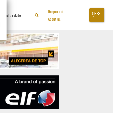
Despre noi
SHO
Auto rulate
Search
P
About us