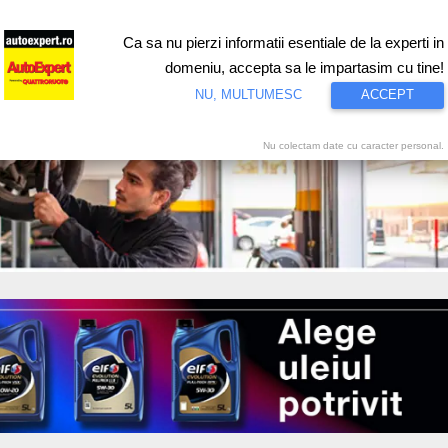
Ca sa nu pierzi informatii esentiale de la experti in
ri
Test drive
Eco
Motorsport
Proiecte speciale
Video
domeniu, accepta sa le impartasim cu tine!
NU, MULTUMESC
ACCEPT
Nu colectam date cu caracter personal.