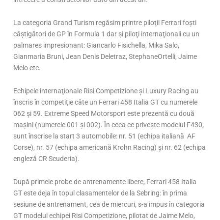
La categoria Grand Turism regăsim printre piloţii Ferrari foşti
câştigători de GP în Formula 1 dar şi piloţi internaţionali cu un
palmares impresionant: Giancarlo Fisichella, Mika Salo,
Gianmaria Bruni, Jean Denis Deletraz, StephaneOrtelli, Jaime
Melo etc.
Echipele internaţionale Risi Competizione şi Luxury Racing au
înscris în competiţie câte un Ferrari 458 Italia GT cu numerele
062 şi 59. Extreme Speed Motorsport este prezentă cu două
maşini (numerele 001 şi 002). În ceea ce priveşte modelul F430,
sunt înscrise la start 3 automobile: nr. 51 (echipa italiană AF
Corse), nr. 57 (echipa americană Krohn Racing) şi nr. 62 (echipa
engleză CR Scuderia).
După primele probe de antrenamente libere, Ferrari 458 Italia
GT este deja în topul clasamentelor de la Sebring: în prima
sesiune de antrenament, cea de miercuri, s-a impus în categoria
GT modelul echipei Risi Competizione, pilotat de Jaime Melo,