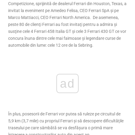
Competizione, sprijinită de dealerul Ferrari din Houston, Texas, a
invitat la eveniment pe Amedeo Felisa, CEO Ferrari SpA şi pe
Marco Mattiacci, CEO Ferrari North America. De asemenea,
peste 80 de clienţi Ferrari au fost invitaţi pentru a admira şi
susţine cele 4 Ferrari 458 Italia GT şi cele 3 Ferrari 430 GT ce vor
concura înuna dintre cele mai faimoase şi legendare curse de
automobile din lume: cele 12 ore de la Sebring.
ad
În plus, posesorii de Ferrari vor putea să ruleze pe circuitul de
5,9 km (3,7 mile) cu propriul Ferrari şi să descopere dificultăţile
traseului pe care sâmbătă se va desfăşura o primă mare
întrecere a constructorilor auto din acest an.