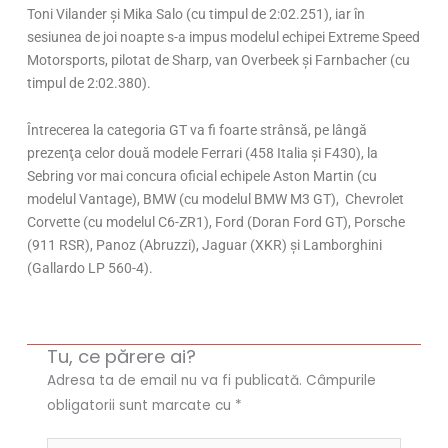
Toni Vilander şi Mika Salo (cu timpul de 2:02.251), iar în
sesiunea de joi noapte s-a impus modelul echipei Extreme Speed
Motorsports, pilotat de Sharp, van Overbeek şi Farnbacher (cu
timpul de 2:02.380).
Întrecerea la categoria GT va fi foarte strânsă, pe lângă
prezenţa celor două modele Ferrari (458 Italia şi F430), la
Sebring vor mai concura oficial echipele Aston Martin (cu
modelul Vantage), BMW (cu modelul BMW M3 GT), Chevrolet
Corvette (cu modelul C6-ZR1), Ford (Doran Ford GT), Porsche
(911 RSR), Panoz (Abruzzi), Jaguar (XKR) şi Lamborghini
(Gallardo LP 560-4).
Tu, ce părere ai?
Adresa ta de email nu va fi publicată.
Câmpurile
obligatorii sunt marcate cu
*