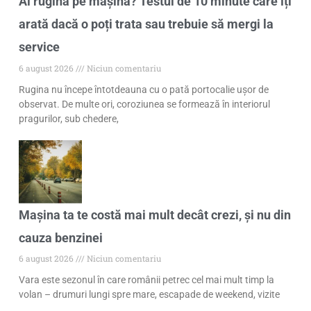
Ai rugină pe mașină? Testul de 10 minute care îți
arată dacă o poți trata sau trebuie să mergi la
service
6 august 2026
Niciun comentariu
Rugina nu începe întotdeauna cu o pată portocalie ușor de
observat. De multe ori, coroziunea se formează în interiorul
pragurilor, sub chedere,
Mașina ta te costă mai mult decât crezi, și nu din
cauza benzinei
6 august 2026
Niciun comentariu
Vara este sezonul în care românii petrec cel mai mult timp la
volan – drumuri lungi spre mare, escapade de weekend, vizite