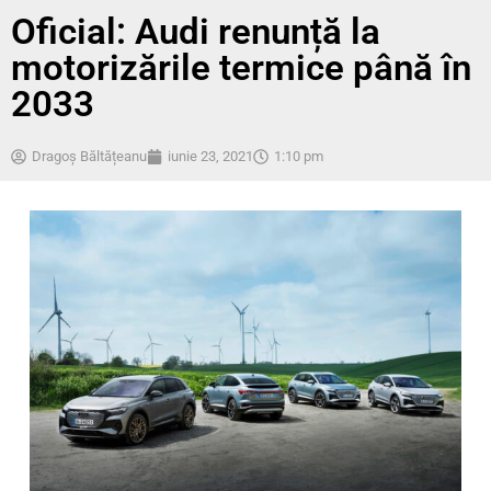
Oficial: Audi renunță la
motorizările termice până în
2033
Dragoș Băltățeanu
iunie 23, 2021
1:10 pm