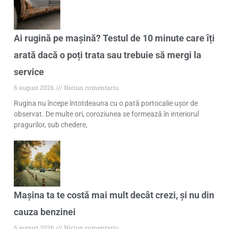
Ai rugină pe mașină? Testul de 10 minute care îți
arată dacă o poți trata sau trebuie să mergi la
service
6 august 2026
Niciun comentariu
Rugina nu începe întotdeauna cu o pată portocalie ușor de
observat. De multe ori, coroziunea se formează în interiorul
pragurilor, sub chedere,
Mașina ta te costă mai mult decât crezi, și nu din
cauza benzinei
6 august 2026
Niciun comentariu