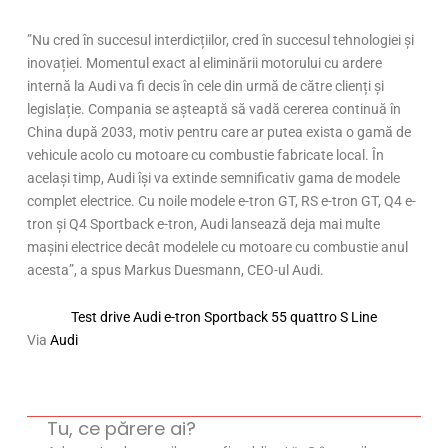
”Nu cred în succesul interdicțiilor, cred în succesul tehnologiei și
inovației. Momentul exact al eliminării motorului cu ardere
internă la Audi va fi decis în cele din urmă de către clienți și
legislație. Compania se așteaptă să vadă cererea continuă în
China după 2033, motiv pentru care ar putea exista o gamă de
vehicule acolo cu motoare cu combustie fabricate local. În
același timp, Audi își va extinde semnificativ gama de modele
complet electrice. Cu noile modele e-tron GT, RS e-tron GT, Q4 e-
tron și Q4 Sportback e-tron, Audi lansează deja mai multe
mașini electrice decât modelele cu motoare cu combustie anul
acesta”, a spus Markus Duesmann, CEO-ul Audi.
Test drive Audi e-tron Sportback 55 quattro S Line
Via
Audi
Tu, ce părere ai?