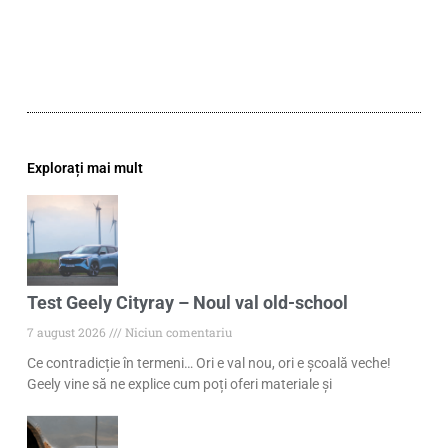
Explorați mai mult
Test Geely Cityray – Noul val old-school
7 august 2026
Niciun comentariu
Ce contradicție în termeni… Ori e val nou, ori e școală veche!
Geely vine să ne explice cum poți oferi materiale și