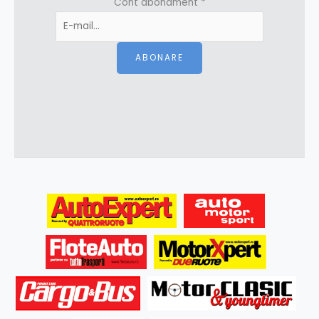
Cont abonament
*
ABONARE