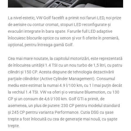
La nivel estetic, VW Golf facelift a primit noi faruri LED, noi prize
de aerisire cu contur cromat, stopuri LED reconfigurate și
evacuări integrate în bara spate. Farurile full LED adaptive
înlocuiesc blocurile optice cu xenon și vor fi oferite în premieră,
opțional, pentru întreaga gamă Golf.
Cea mai mare noutate, la capitolul motorizări, este reprezentată
de înlocuirea unității 1.4 TSI cu un nou turbo de 1,5 litri, cu patru
cilindri și 150 CP. Acesta dispune de tehnologia dezactivării
parțiale cilindrilor (Active Cylinder Management). Consumul
mediu este estimat la numai 4.9 l/100 km, cu 1 l mai puțin decât
la vechiul 1.4 TSI. VW va oferi și o versiune Bluemotion, cu 130
CP și un consum de 4,6 l/100 km. Golf GTI a primit, de
asemenea, un plus de putere: 230 CP pentru modelul standard
și 245 CP pentru varianta Performance. Cutia DSG cu șase
trepte a fost înlocuită cu cea de generație mai nouă, cu șapte
trepte.