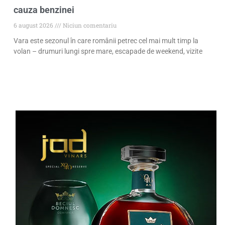
cauza benzinei
6 august 2026
Niciun comentariu
Vara este sezonul în care românii petrec cel mai mult timp la
volan – drumuri lungi spre mare, escapade de weekend, vizite