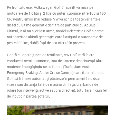
Pe frontul diesel, Volkswagen Golf 7 facelift va miza pe
motoarele de 1,6 litri și 2 litri, cu puteri cuprinse între 105 și 190
CP. Pentru emisii mai reduse, VW va echipa toate variantele
diesel cu ultima generație de filtre de particule cu AdBlue.
Ultimul, însă nu și cel din urmă, modelul electric e-Golf a primit
noi baterii de ultimă generație, care îi asigură o autonomie de
peste 300 km, dublă față de cea oferită în prezent.
Odată cu operațiunea de restilizare, VW Golf intră în era
conducerii semi-autonome, lista de sisteme de asistență ultra-
moderne îmbogățindu-se cu funcții (Trafic Jam Assist,
Emergency Braking, Active Cruise Control) care îi permit noului
Golf să frâneze automat și păstreze în permanență nu doar
viteza sau distanța față de mașina din față, ci și banda de
rulare (cu intervenții active asupra direcției), totul fără niciun fel
de input din partea șoferului.