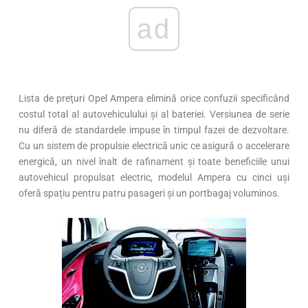
ad
Lista de preţuri Opel Ampera elimină orice confuzii specificând
costul total al autovehiculului și al bateriei. Versiunea de serie
nu diferă de standardele impuse în timpul fazei de dezvoltare.
Cu un sistem de propulsie electrică unic ce asigură o accelerare
energică, un nivel înalt de rafinament și toate beneficiile unui
autovehicul propulsat electric, modelul Ampera cu cinci uși
oferă spaţiu pentru patru pasageri și un portbagaj voluminos.