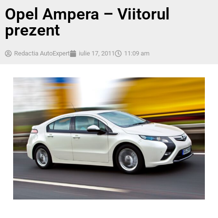
Opel Ampera – Viitorul
prezent
Redactia AutoExpert
iulie 17, 2011
11:09 am