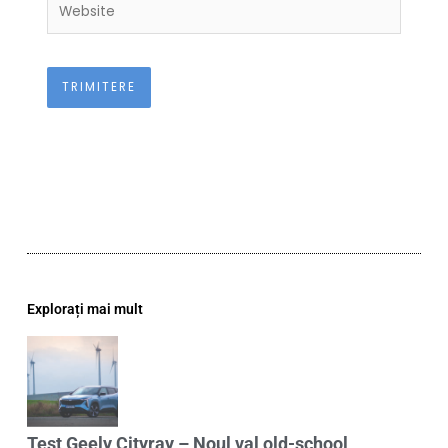
Website
Explorați mai mult
Test Geely Cityray – Noul val old-school