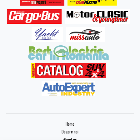
Home
Despre noi
About us