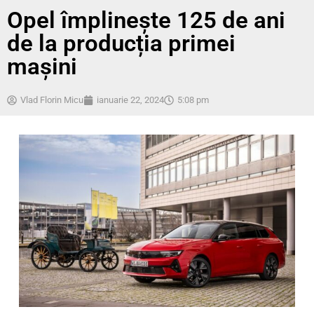
Opel împlinește 125 de ani
de la producția primei
mașini
Vlad Florin Micu
ianuarie 22, 2024
5:08 pm