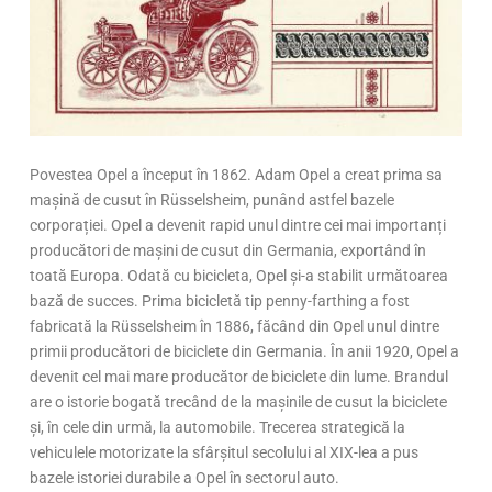
Povestea Opel a început în 1862. Adam Opel a creat prima sa
mașină de cusut în Rüsselsheim, punând astfel bazele
corporației. Opel a devenit rapid unul dintre cei mai importanți
producători de mașini de cusut din Germania, exportând în
toată Europa. Odată cu bicicleta, Opel și-a stabilit următoarea
bază de succes. Prima bicicletă tip penny-farthing a fost
fabricată la Rüsselsheim în 1886, făcând din Opel unul dintre
primii producători de biciclete din Germania. În anii 1920, Opel a
devenit cel mai mare producător de biciclete din lume. Brandul
are o istorie bogată trecând de la mașinile de cusut la biciclete
și, în cele din urmă, la automobile. Trecerea strategică la
vehiculele motorizate la sfârșitul secolului al XIX-lea a pus
bazele istoriei durabile a Opel în sectorul auto.