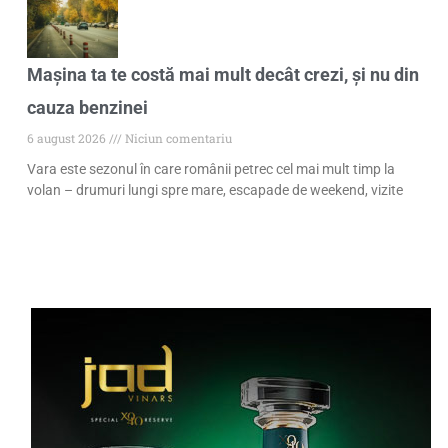
Mașina ta te costă mai mult decât crezi, și nu din
cauza benzinei
6 august 2026
Niciun comentariu
Vara este sezonul în care românii petrec cel mai mult timp la
volan – drumuri lungi spre mare, escapade de weekend, vizite