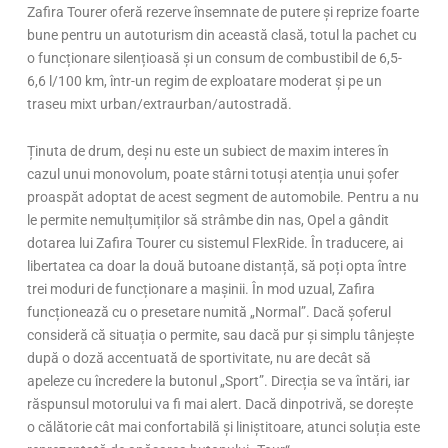
Zafira Tourer oferă rezerve însemnate de putere și reprize foarte
bune pentru un autoturism din această clasă, totul la pachet cu
o funcționare silențioasă și un consum de combustibil de 6,5-
6,6 l/100 km, într-un regim de exploatare moderat și pe un
traseu mixt urban/extraurban/autostradă.
Ținuta de drum, deși nu este un subiect de maxim interes în
cazul unui monovolum, poate stârni totuși atenția unui șofer
proaspăt adoptat de acest segment de automobile. Pentru a nu
le permite nemulțumiților să strâmbe din nas, Opel a gândit
dotarea lui Zafira Tourer cu sistemul FlexRide. În traducere, ai
libertatea ca doar la două butoane distanță, să poți opta între
trei moduri de funcționare a mașinii. În mod uzual, Zafira
funcționează cu o presetare numită „Normal”. Dacă șoferul
consideră că situația o permite, sau dacă pur și simplu tânjește
după o doză accentuată de sportivitate, nu are decât să
apeleze cu încredere la butonul „Sport”. Direcția se va întări, iar
răspunsul motorului va fi mai alert. Dacă dinpotrivă, se dorește
o călătorie cât mai confortabilă și liniștitoare, atunci soluția este