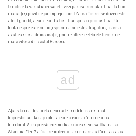
trimitere la vârful unei săgeți (vezi partea frontală). Luat la bani
mărunți și privit de jur împrejur, noul Zafira Tourer se dovedește
atent gândit, acum, când a fost transpus în produs final. Un
look despre care nu poți spune că nu este atrăgător și care a
avut ca sursă de inspirație, printre altele, celebrele trenuri de
mare viteză din vestul Europei.
ad
Ajuns la cea de-a treia generație, modelul este și mai
impresionant la capitolul la care a excelat întotdeauna:
interiorul. Și cu precădere modularitatea și versatilitatea sa.
Sistemul Flex 7 a fost reproiectat, iar cei care au făcut asta au