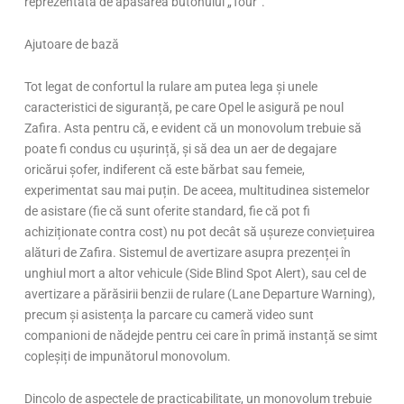
reprezentată de apăsarea butonului „Tour“.
Ajutoare de bază
Tot legat de confortul la rulare am putea lega și unele
caracteristici de siguranță, pe care Opel le asigură pe noul
Zafira. Asta pentru că, e evident că un monovolum trebuie să
poate fi condus cu ușurință, și să dea un aer de degajare
oricărui șofer, indiferent că este bărbat sau femeie,
experimentat sau mai puțin. De aceea, multitudinea sistemelor
de asistare (fie că sunt oferite standard, fie că pot fi
achiziționate contra cost) nu pot decât să ușureze conviețuirea
alături de Zafira. Sistemul de avertizare asupra prezenței în
unghiul mort a altor vehicule (Side Blind Spot Alert), sau cel de
avertizare a părăsirii benzii de rulare (Lane Departure Warning),
precum și asistența la parcare cu cameră video sunt
companioni de nădejde pentru cei care în primă instanță se simt
copleșiți de impunătorul monovolum.
Dincolo de aspectele de practicabilitate, un monovolum trebuie