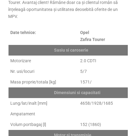
Tourer. Avantaj client! Rămâne doar ca și clientul român să
înțeleagă oportunitatea și utilitatea deosebită oferite de un
MPV.
Date tehnice:
Opel
Zafira Tourer
Sasiu si caroserie
Motorizare
2.0 CDTI
Nr. usi/locuri
5/7
Masa proprie/totala [kg]
1571/
Dimensiuni si capacitati
Lung/lat/inalt [mm]
4658/1928/1685
Ampatament
Volum portbagaj [l]
152 (1860)
Motor si transmisie