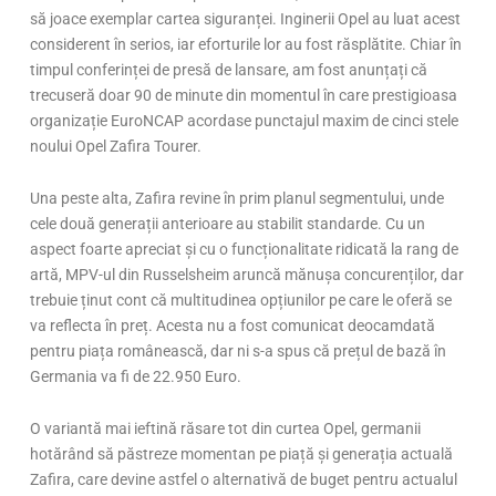
să joace exemplar cartea siguranței. Inginerii Opel au luat acest
considerent în serios, iar eforturile lor au fost răsplătite. Chiar în
timpul conferinței de presă de lansare, am fost anunțați că
trecuseră doar 90 de minute din momentul în care prestigioasa
organizație EuroNCAP acordase punctajul maxim de cinci stele
noului Opel Zafira Tourer.
Una peste alta, Zafira revine în prim planul segmentului, unde
cele două generații anterioare au stabilit standarde. Cu un
aspect foarte apreciat și cu o funcționalitate ridicată la rang de
artă, MPV-ul din Russelsheim aruncă mănușa concurenților, dar
trebuie ținut cont că multitudinea opțiunilor pe care le oferă se
va reflecta în preț. Acesta nu a fost comunicat deocamdată
pentru piața românească, dar ni s-a spus că prețul de bază în
Germania va fi de 22.950 Euro.
O variantă mai ieftină răsare tot din curtea Opel, germanii
hotărând să păstreze momentan pe piață și generația actuală
Zafira, care devine astfel o alternativă de buget pentru actualul