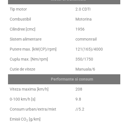
Tip motor
2.0 CDTI
Combustibil
Motorina
Cilindree [cmc]
1956
Sistem alimentare
commonrail
Putere max. [kW(CP)/rpm]
121(165)/4000
Cuplu max. [Nm/rpm]
350/1750
Cutie de viteze
Manuala/6
Performante si consum
Viteza maxima [km/h]
208
0-100 km/h [s]
9.8
Consum urban/extra/mixt
//5.2
Emisii CO
[g/km]
2