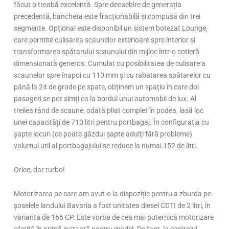
făcut o treabă excelentă. Spre deosebire de generația
precedentă, bancheta este fracționabilă și compusă din trei
segmente. Opțional este disponibil un sistem botezat Lounge,
care permite culisarea scaunelor exterioare spre interior și
transformarea spătarului scaunului din mijloc într-o cotieră
dimensionată generos. Cumulat cu posibilitatea de culisare a
scaunelor spre înapoi cu 110 mm și cu rabatarea spătarelor cu
până la 24 de grade pe spate, obținem un spațiu în care doi
pasageri se pot simți ca la bordul unui automobil de lux. Al
treilea rând de scaune, odată pliat complet în podea, lasă loc
unei capacități de 710 litri pentru portbagaj. În configurația cu
șapte locuri (ce poate găzdui șapte adulți fără probleme)
volumul util al portbagajului se reduce la numai 152 de litri.
Orice, dar turbo!
Motorizarea pe care am avut-o la dispoziție pentru a zburda pe
șoselele landului Bavaria a fost unitatea diesel CDTI de 2 litri, în
varianta de 165 CP. Este vorba de cea mai puternică motorizare
oferită în primă instanță pentru model. De fapt, la capitolul