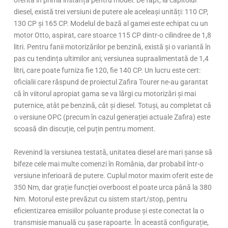
diesel, există trei versiuni de putere ale aceleași unități: 110 CP,
130 CP și 165 CP. Modelul de bază al gamei este echipat cu un
motor Otto, aspirat, care stoarce 115 CP dintr-o cilindree de 1,8
litri. Pentru fanii motorizărilor pe benzină, există și o variantă în
pas cu tendința ultimilor ani; versiunea supraalimentată de 1,4
litri, care poate furniza fie 120, fie 140 CP. Un lucru este cert:
oficialii care răspund de proiectul Zafira Tourer ne-au garantat
că în viitorul apropiat gama se va lărgi cu motorizări și mai
puternice, atât pe benzină, cât și diesel. Totuși, au completat că
o versiune OPC (precum în cazul generației actuale Zafira) este
scoasă din discuție, cel puțin pentru moment.
Revenind la versiunea testată, unitatea diesel are mari șanse să
bifeze cele mai multe comenzi în România, dar probabil într-o
versiune inferioară de putere. Cuplul motor maxim oferit este de
350 Nm, dar grație funcției overboost el poate urca până la 380
Nm. Motorul este prevăzut cu sistem start/stop, pentru
eficientizarea emisiilor poluante produse și este conectat la o
transmisie manuală cu șase rapoarte. În această configurație,