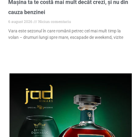
Mașina ta te costă mai mult decât crezi, și nu din
cauza benzinei
6 august 2026
Niciun comentariu
Vara este sezonul în care românii petrec cel mai mult timp la
volan – drumuri lungi spre mare, escapade de weekend, vizite