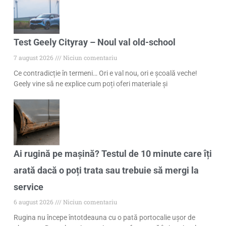
Test Geely Cityray – Noul val old-school
7 august 2026
Niciun comentariu
Ce contradicție în termeni… Ori e val nou, ori e școală veche!
Geely vine să ne explice cum poți oferi materiale și
Ai rugină pe mașină? Testul de 10 minute care îți
arată dacă o poți trata sau trebuie să mergi la
service
6 august 2026
Niciun comentariu
Rugina nu începe întotdeauna cu o pată portocalie ușor de