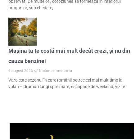
observat. De multe ori, coroziunea se formează în interiorul
pragurilor, sub chedere,
Mașina ta te costă mai mult decât crezi, și nu din
cauza benzinei
6 august 2026
Niciun comentariu
Vara este sezonul în care românii petrec cel mai mult timp la
volan – drumuri lungi spre mare, escapade de weekend, vizite