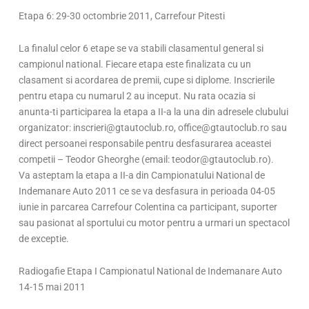
Etapa 6: 29-30 octombrie 2011, Carrefour Pitesti
La finalul celor 6 etape se va stabili clasamentul general si
campionul national. Fiecare etapa este finalizata cu un
clasament si acordarea de premii, cupe si diplome. Inscrierile
pentru etapa cu numarul 2 au inceput. Nu rata ocazia si
anunta-ti participarea la etapa a II-a la una din adresele clubului
organizator: inscrieri@gtautoclub.ro, office@gtautoclub.ro sau
direct persoanei responsabile pentru desfasurarea aceastei
competii – Teodor Gheorghe (email: teodor@gtautoclub.ro).
Va asteptam la etapa a II-a din Campionatului National de
Indemanare Auto 2011 ce se va desfasura in perioada 04-05
iunie in parcarea Carrefour Colentina ca participant, suporter
sau pasionat al sportului cu motor pentru a urmari un spectacol
de exceptie.
Radiogafie Etapa I Campionatul National de Indemanare Auto
14-15 mai 2011