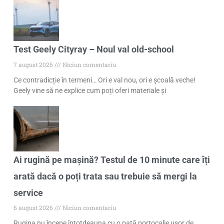
Test Geely Cityray – Noul val old-school
7 august 2026
Niciun comentariu
Ce contradicție în termeni… Ori e val nou, ori e școală veche!
Geely vine să ne explice cum poți oferi materiale și
Ai rugină pe mașină? Testul de 10 minute care îți
arată dacă o poți trata sau trebuie să mergi la
service
6 august 2026
Niciun comentariu
Rugina nu începe întotdeauna cu o pată portocalie ușor de