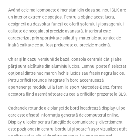
Având cele mai compacte dimensiuni din clasa sa, noul SLK are
un interior extrem de spaţios. Pentru a obţine acest lucru,
designerii au dezvoltat funcţii ce oferă şoferului şi pasagerului
calitate de neegalat şi precizie avansată. Interiorul este
caracterizat prin sportivitate stilată şi materiale autentice de
înaltă calitate ce au fost prelucrate cu precizie maximă.
Chiar şi în cazul versiunii de bază, consola centrală cât şi alte
părţi sunt alcătuite din aluminiu lucios. Lemnul poate fi selectat
opţional dintre nuc maron închis lucios sau frasin negru lucios.
Patru orificii rotunde integrate în bord accentuează
apartenenţa modelului la familia sport Mercedes-Benz, forma
acestora fiind asemănătoare cu cea a orificiilor prezente la SLS.
Cadranele rotunde ale planşei de bord încadrează display-ul pe
care este afişată informaţia generată de computerul online.
Display-ul color pentru funcţiile de comunicare şi divertisment
este poziţionat în centrul bordului şi poate fi uşor vizualizat atât