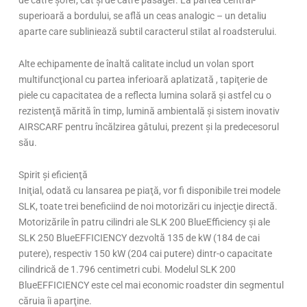
de către şofer, cât şi de către pasager. La partea central-
superioară a bordului, se află un ceas analogic – un detaliu
aparte care subliniează subtil caracterul stilat al roadsterului.
Alte echipamente de înaltă calitate includ un volan sport
multifuncţional cu partea inferioară aplatizată , tapiţerie de
piele cu capacitatea de a reflecta lumina solară şi astfel cu o
rezistenţă mărită în timp, lumină ambientală şi sistem inovativ
AIRSCARF pentru încălzirea gâtului, prezent şi la predecesorul
său.
Spirit şi eficienţă
Iniţial, odată cu lansarea pe piaţă, vor fi disponibile trei modele
SLK, toate trei beneficiind de noi motorizări cu injecţie directă.
Motorizările în patru cilindri ale SLK 200 BlueEfficiency şi ale
SLK 250 BlueEFFICIENCY dezvoltă 135 de kW (184 de cai
putere), respectiv 150 kW (204 cai putere) dintr-o capacitate
cilindrică de 1.796 centimetri cubi. Modelul SLK 200
BlueEFFICIENCY este cel mai economic roadster din segmentul
căruia îi aparţine.