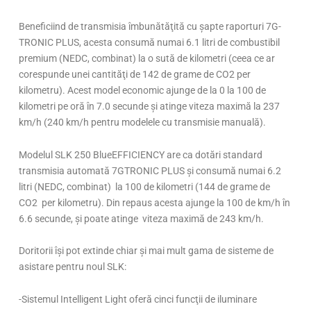
Beneficiind de transmisia îmbunătăţită cu şapte raporturi 7G-
TRONIC PLUS, acesta consumă numai 6.1 litri de combustibil
premium (NEDC, combinat) la o sută de kilometri (ceea ce ar
corespunde unei cantităţi de 142 de grame de CO2 per
kilometru). Acest model economic ajunge de la 0 la 100 de
kilometri pe oră în 7.0 secunde şi atinge viteza maximă la 237
km/h (240 km/h pentru modelele cu transmisie manuală).
Modelul SLK 250 BlueEFFICIENCY are ca dotări standard
transmisia automată 7GTRONIC PLUS şi consumă numai 6.2
litri (NEDC, combinat) la 100 de kilometri (144 de grame de
CO2 per kilometru). Din repaus acesta ajunge la 100 de km/h în
6.6 secunde, şi poate atinge viteza maximă de 243 km/h.
Doritorii îşi pot extinde chiar şi mai mult gama de sisteme de
asistare pentru noul SLK:
-Sistemul Intelligent Light oferă cinci funcţii de iluminare