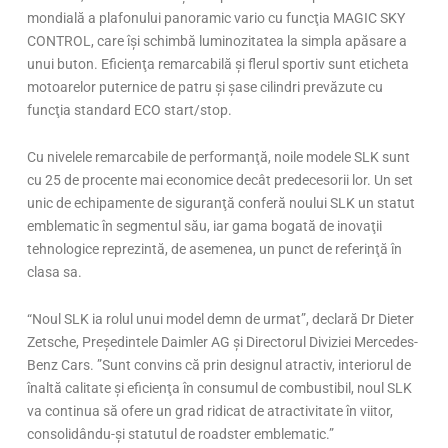
mondială a plafonului panoramic vario cu funcţia MAGIC SKY
CONTROL, care îşi schimbă luminozitatea la simpla apăsare a
unui buton. Eficienţa remarcabilă şi flerul sportiv sunt eticheta
motoarelor puternice de patru şi şase cilindri prevăzute cu
funcţia standard ECO start/stop.
Cu nivelele remarcabile de performanţă, noile modele SLK sunt
cu 25 de procente mai economice decât predecesorii lor. Un set
unic de echipamente de siguranţă conferă noului SLK un statut
emblematic în segmentul său, iar gama bogată de inovaţii
tehnologice reprezintă, de asemenea, un punct de referinţă în
clasa sa.
“Noul SLK ia rolul unui model demn de urmat”, declară Dr Dieter
Zetsche, Preşedintele Daimler AG şi Directorul Diviziei Mercedes-
Benz Cars. ”Sunt convins că prin designul atractiv, interiorul de
înaltă calitate şi eficienţa în consumul de combustibil, noul SLK
va continua să ofere un grad ridicat de atractivitate în viitor,
consolidându-şi statutul de roadster emblematic.”