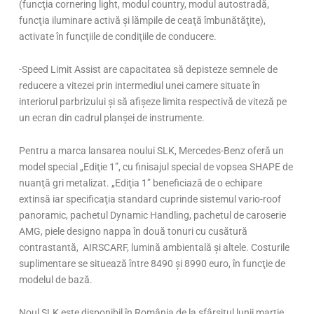
(funcţia cornering light, modul country, modul autostradă,
funcţia iluminare activă şi lămpile de ceaţă îmbunătăţite),
activate în funcţiile de condiţiile de conducere.
-Speed Limit Assist are capacitatea să depisteze semnele de
reducere a vitezei prin intermediul unei camere situate în
interiorul parbrizului şi să afişeze limita respectivă de viteză pe
un ecran din cadrul planşei de instrumente.
Pentru a marca lansarea noului SLK, Mercedes-Benz oferă un
model special „Ediţie 1”, cu finisajul special de vopsea SHAPE de
nuanţă gri metalizat. „Ediţia 1” beneficiază de o echipare
extinsă iar specificaţia standard cuprinde sistemul vario-roof
panoramic, pachetul Dynamic Handling, pachetul de caroserie
AMG, piele designo nappa în două tonuri cu cusătură
contrastantă, AIRSCARF, lumină ambientală şi altele. Costurile
suplimentare se situează între 8490 şi 8990 euro, în funcţie de
modelul de bază.
Noul SLK este disponibil în România de la sfârşitul lunii martie