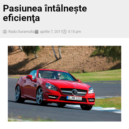
Pasiunea întâlneşte
eficienţa
Radu Guramulta
aprilie 7, 2011
5:15 pm