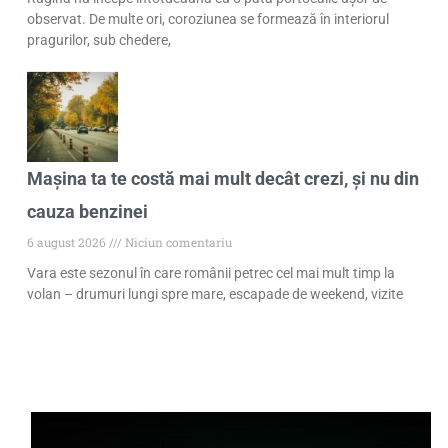
observat. De multe ori, coroziunea se formează în interiorul
pragurilor, sub chedere,
Mașina ta te costă mai mult decât crezi, și nu din
cauza benzinei
6 august 2026
Niciun comentariu
Vara este sezonul în care românii petrec cel mai mult timp la
volan – drumuri lungi spre mare, escapade de weekend, vizite