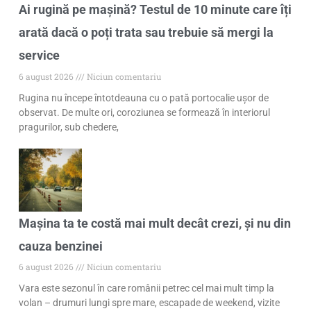
Ai rugină pe mașină? Testul de 10 minute care îți
arată dacă o poți trata sau trebuie să mergi la
service
6 august 2026
Niciun comentariu
Rugina nu începe întotdeauna cu o pată portocalie ușor de
observat. De multe ori, coroziunea se formează în interiorul
pragurilor, sub chedere,
Mașina ta te costă mai mult decât crezi, și nu din
cauza benzinei
6 august 2026
Niciun comentariu
Vara este sezonul în care românii petrec cel mai mult timp la
volan – drumuri lungi spre mare, escapade de weekend, vizite