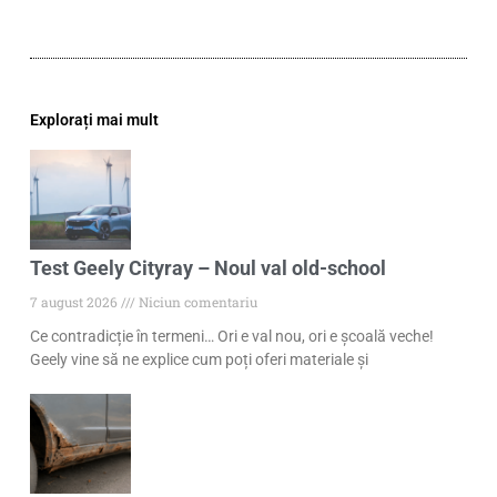
Explorați mai mult
Test Geely Cityray – Noul val old-school
7 august 2026
Niciun comentariu
Ce contradicție în termeni… Ori e val nou, ori e școală veche!
Geely vine să ne explice cum poți oferi materiale și