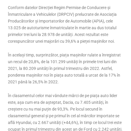
Conform datelor Direcției Regim Permise de Conducere și
Înmatriculare a Vehiculelor (DRPCIV) prelucrate de Asociația
Producătorilor și Importatorilor de Automobile (APIA), cele
13.025 de autoturisme înmatriculate în martie au dus totalul
primelor trei luni la 28.978 de unități. Acest rezultat este
corespuncător unei majorări cu 39,6% a pieței mașinilor noi.
În același timp, surprinzător, piața mașinilor rulate a înregistrat
un recul de 20,8%, de la 101.299 unități în primele trei luni din
2021, la 80.209 unități în primul trimestru din 2022. Astfel,
ponderea mașinilor noi în piața auto totală a urcat de la 17% în
2021 până la 26,5% în 2022.
În clasamentul celor mai vândute mărci de pe piața auto lider
este, așa cum era de așteptat, Dacia, cu 7.405 unități, în
creștere cu nu mai puțin de 93,3%. Pe locul secund în
clasamentul general și pe primul în cel al mărcilor importate se
află Hyundai, cu 2.667 unități (+44,6%), în timp ce locul trei este
ocupat în primul trimestru din acest an de Ford cu 2.242 unități.