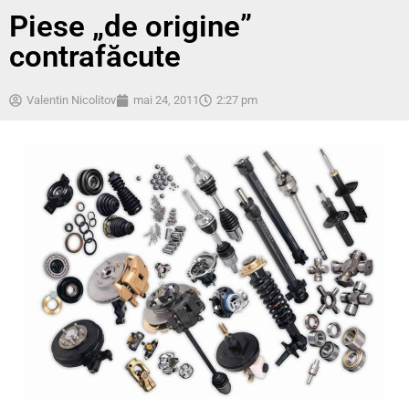
Piese „de origine”
contrafăcute
Valentin Nicolitov
mai 24, 2011
2:27 pm