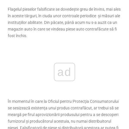
Flagelul pieselor falsificate se dovedeşte greu de învins, mai ales
în aceste târguri, în ciuda unor controale periodice şi măsuri ale
instituţiilor abilitate. Din păcate, până acum nu s-a auzit ca un
magazin auto în care se vindeau piese auto contrafăcute să fi
fost închis.
ad
În momentul în care la Oficiul pentru Protecţia Consumatorului
se sesizează existenţa unui produs contrafăcut, ar trebui să se
meargă pe firul aprovizionării produsului pentru a se descoperi
furnizorul şi producătorul acestuia, nu numai distribuitorul
piesei. Falsificatorii de piese şi distribuitorii acestora ar putea fi