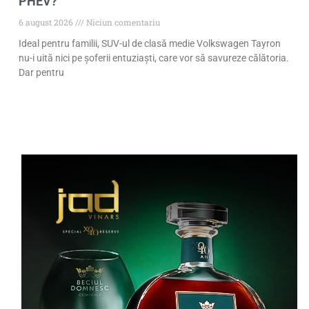
PHEV?
6 august 2026
Niciun comentariu
Ideal pentru familii, SUV-ul de clasă medie Volkswagen Tayron
nu-i uită nici pe șoferii entuziaști, care vor să savureze călătoria.
Dar pentru