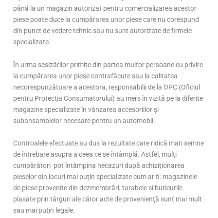
până la un magazin autorizat pentru comercializarea acestor
piese poate duce la cumpărarea unor piese care nu corespund
din punct de vedere tehnic sau nu sunt autorizate de firmele
specializate.
În urma sesizărilor primite din partea multor persoane cu privire
la cumpărarea unor piese contrafăcute sau la calitatea
necorespunzătoare a acestora, responsabilii de la OPC (Oficiul
pentru Protecţia Consumatorului) au mers în vizită pe la diferite
magazine specializate în vânzarea accesoriilor şi
subansamblelor necesare pentru un automobil.
Controalele efectuate au dus la rezultate care ridică mari semne
de întrebare asupra a ceea ce se întâmplă. Astfel, mulţi
cumpărători pot întâmpina necazuri după achiziţionarea
pieselor din locuri mai puţin specializate cum ar fi: magazinele
de piese provenite din dezmembrări, tarabele şi buticurile
plasate prin târguri ale căror acte de provenienţă sunt mai mult
sau mai puţin legale.