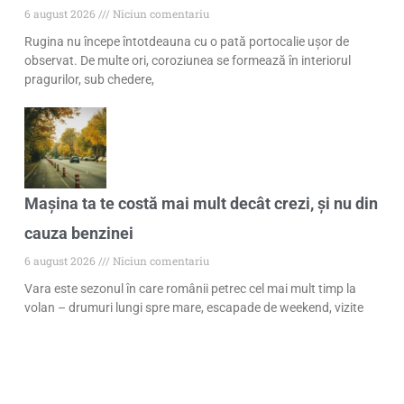
6 august 2026
Niciun comentariu
Rugina nu începe întotdeauna cu o pată portocalie ușor de
observat. De multe ori, coroziunea se formează în interiorul
pragurilor, sub chedere,
Mașina ta te costă mai mult decât crezi, și nu din
cauza benzinei
6 august 2026
Niciun comentariu
Vara este sezonul în care românii petrec cel mai mult timp la
volan – drumuri lungi spre mare, escapade de weekend, vizite