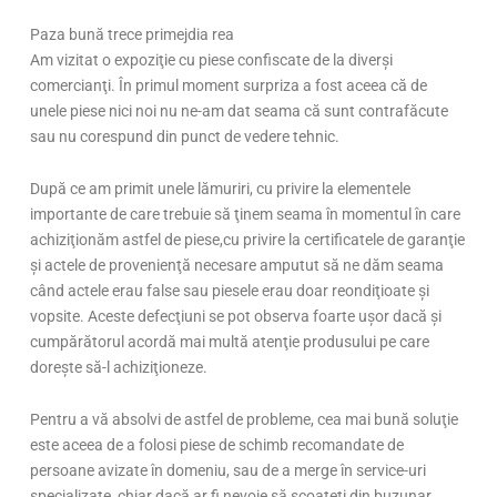
Paza bună trece primejdia rea
Am vizitat o expoziţie cu piese confiscate de la diverşi
comercianţi. În primul moment surpriza a fost aceea că de
unele piese nici noi nu ne-am dat seama că sunt contrafăcute
sau nu corespund din punct de vedere tehnic.
După ce am primit unele lămuriri, cu privire la elementele
importante de care trebuie să ţinem seama în momentul în care
achiziţionăm astfel de piese,cu privire la certificatele de garanţie
şi actele de provenienţă necesare amputut să ne dăm seama
când actele erau false sau piesele erau doar reondiţioate şi
vopsite. Aceste defecţiuni se pot observa foarte uşor dacă şi
cumpărătorul acordă mai multă atenţie produsului pe care
doreşte să-l achiziţioneze.
Pentru a vă absolvi de astfel de probleme, cea mai bună soluţie
este aceea de a folosi piese de schimb recomandate de
persoane avizate în domeniu, sau de a merge în service-uri
specializate, chiar dacă ar fi nevoie să scoateţi din buzunar