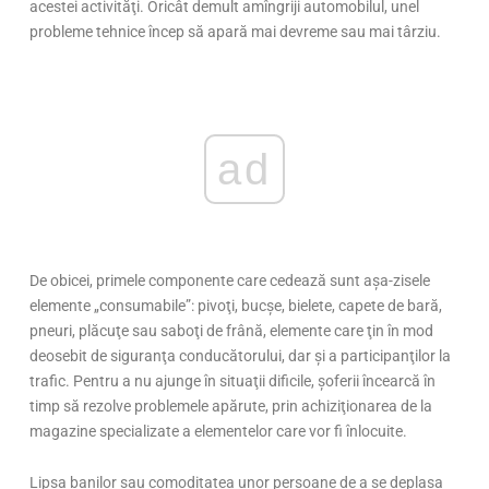
acestei activităţi. Oricât demult amîngriji automobilul, unel
probleme tehnice încep să apară mai devreme sau mai târziu.
ad
De obicei, primele componente care cedează sunt aşa-zisele
elemente „consumabile”: pivoţi, bucșe, bielete, capete de bară,
pneuri, plăcuţe sau saboţi de frână, elemente care ţin în mod
deosebit de siguranţa conducătorului, dar şi a participanţilor la
trafic. Pentru a nu ajunge în situaţii dificile, şoferii încearcă în
timp să rezolve problemele apărute, prin achiziţionarea de la
magazine specializate a elementelor care vor fi înlocuite.
Lipsa banilor sau comoditatea unor persoane de a se deplasa