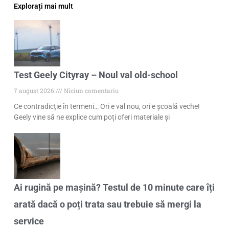
Explorați mai mult
Test Geely Cityray – Noul val old-school
7 august 2026
Niciun comentariu
Ce contradicție în termeni… Ori e val nou, ori e școală veche!
Geely vine să ne explice cum poți oferi materiale și
Ai rugină pe mașină? Testul de 10 minute care îți
arată dacă o poți trata sau trebuie să mergi la
service