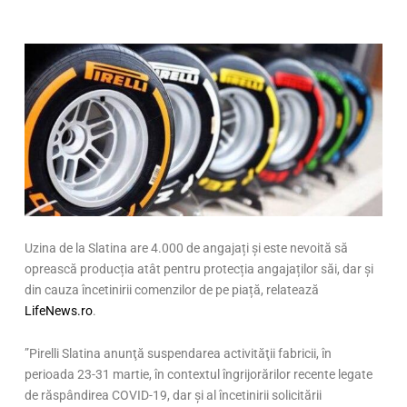
Uzina de la Slatina are 4.000 de angajați și este nevoită să
oprească producția atât pentru protecția angajaților săi, dar și
din cauza încetinirii comenzilor de pe piață, relatează
LifeNews.ro
.
”Pirelli Slatina anunţă suspendarea activităţii fabricii, în
perioada 23-31 martie, în contextul îngrijorărilor recente legate
de răspândirea COVID-19, dar şi al încetinirii solicitării