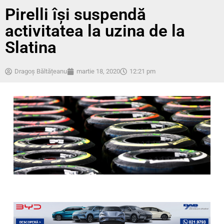
Pirelli își suspendă
activitatea la uzina de la
Slatina
Dragoș Băltățeanu
martie 18, 2020
12:21 pm