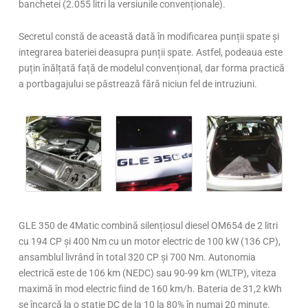
banchetei (2.055 litri la versiunile convenționale).
Secretul constă de această dată în modificarea punții spate și
integrarea bateriei deasupra punții spate. Astfel, podeaua este
puțin înălțată față de modelul convențional, dar forma practică
a portbagajului se păstrează fără niciun fel de intruziuni.
GLE 350 de 4Matic combină silențiosul diesel OM654 de 2 litri
cu 194 CP și 400 Nm cu un motor electric de 100 kW (136 CP),
ansamblul livrând în total 320 CP și 700 Nm. Autonomia
electrică este de 106 km (NEDC) sau 90-99 km (WLTP), viteza
maximă în mod electric fiind de 160 km/h. Bateria de 31,2 kWh
se încarcă la o stație DC de la 10 la 80% în numai 20 minute.