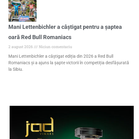
Mani Lettenbichler a câștigat pentru a șaptea
oară Red Bull Romaniacs
2 august 2026
Niciun comentariu
Mani Lettenbichler a câștigat ediția din 2026 a Red Bull
Romaniacs și a ajuns la șapte victorii în competiția desfășurată
la Sibiu.