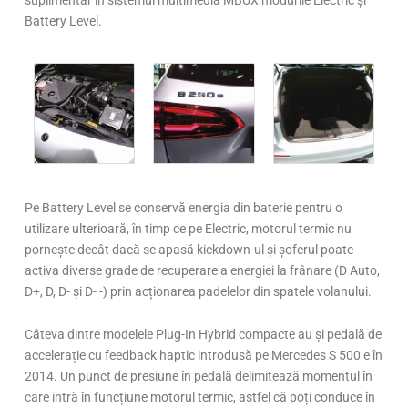
Battery Level.
Pe Battery Level se conservă energia din baterie pentru o
utilizare ulterioară, în timp ce pe Electric, motorul termic nu
pornește decât dacă se apasă kickdown-ul și șoferul poate
activa diverse grade de recuperare a energiei la frânare (D Auto,
D+, D, D- și D- -) prin acționarea padelelor din spatele volanului.
Câteva dintre modelele Plug-In Hybrid compacte au și pedală de
accelerație cu feedback haptic introdusă pe Mercedes S 500 e în
2014. Un punct de presiune în pedală delimitează momentul în
care intră în funcțiune motorul termic, astfel că poți conduce în