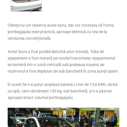
Clienții nu vor observa acest lucru, dar vor constata că forma
portbagajului este practică, aproape identică cu cea de la
versiunea convențională.
Acest lucru a fost posibil datorită unor inovații. Toba de
eșapament a fost mutată pe tunelul transmisiei, eșapamentul
se termină într-o zonă centrală sub podeaua mașinii, iar
rezervorul a fost deplasat de sub banchetă în zona punții spate.
În acest fel s-a putut amplasa bateria Li-Ion de 15,6 kWh, răcită
cu apă, care cântărește 150 kg, sub banchetă, și s-a păstrat
aproape intact volumul portbagajului.