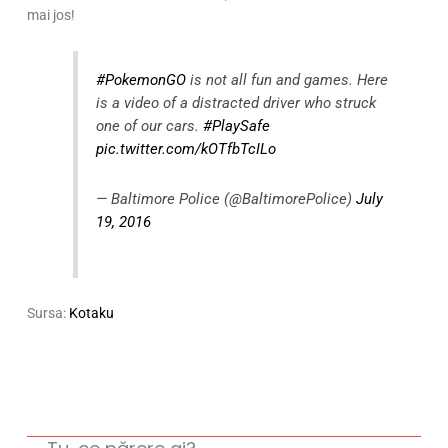
mai jos!
#PokemonGO
is not all fun and games. Here
is a video of a distracted driver who struck
one of our cars.
#PlaySafe
pic.twitter.com/kOTfbTcILo
— Baltimore Police (@BaltimorePolice)
July
19, 2016
Sursa:
Kotaku