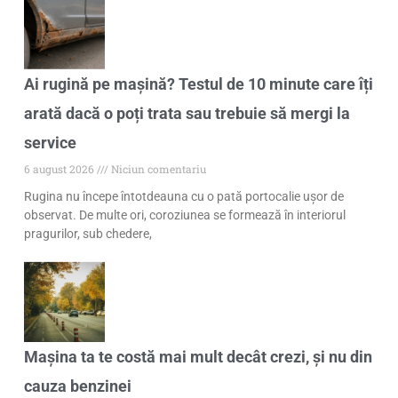
Ai rugină pe mașină? Testul de 10 minute care îți
arată dacă o poți trata sau trebuie să mergi la
service
6 august 2026
Niciun comentariu
Rugina nu începe întotdeauna cu o pată portocalie ușor de
observat. De multe ori, coroziunea se formează în interiorul
pragurilor, sub chedere,
Mașina ta te costă mai mult decât crezi, și nu din
cauza benzinei