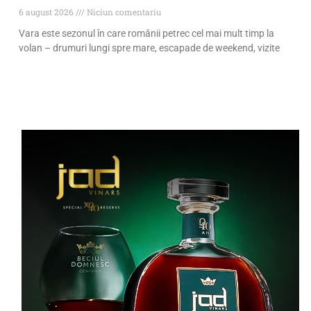
6 august 2026
Niciun comentariu
Vara este sezonul în care românii petrec cel mai mult timp la
volan – drumuri lungi spre mare, escapade de weekend, vizite