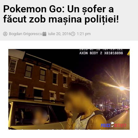
Pokemon Go: Un șofer a
făcut zob mașina poliției!
Bogdan Grigorescu
iulie 20, 2016
1:21 pm