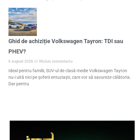
Ghid de achiziție Volkswagen Tayron: TDI sau
PHEV?
6 august 2026
Niciun comentariu
Ideal pentru familii, SUV-ul de clasă medie Volkswagen Tayron
nu-i uită nici pe șoferii entuziaști, care vor să savureze călătoria.
Dar pentru