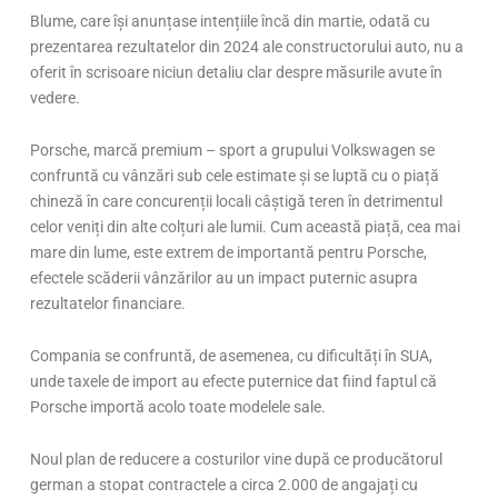
Blume, care
î
și anunțase intențiile
înc
ă din martie, odată cu
prezentarea rezultatelor din 2024 ale constructorului auto, nu a
oferit
în scrisoare niciun detaliu clar despre m
ăsurile avute
în
vedere.
Porsche, marc
ă premium – sport a grupului Volkswagen se
confruntă cu v
ânz
ări sub cele estimate și se luptă cu o piață
chineză
în care concuren
ții locali c
â
știgă teren
în detrimentul
celor veni
ți din alte colțuri ale lumii. Cum această piață, cea mai
mare din lume, este extrem de importantă pentru Porsche,
efectele scăderii v
ânz
ărilor au un impact puternic asupra
rezultatelor financiare.
Compania se confruntă, de asemenea, cu dificultăți
în SUA,
unde taxele de import au efecte puternice dat fiind faptul c
ă
Porsche importă acolo toate modelele sale.
Noul plan de reducere a costurilor vine după ce producătorul
german a stopat contractele a circa 2.000 de angajați cu