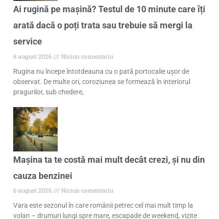
Ai rugină pe mașină? Testul de 10 minute care îți
arată dacă o poți trata sau trebuie să mergi la
service
6 august 2026
Niciun comentariu
Rugina nu începe întotdeauna cu o pată portocalie ușor de
observat. De multe ori, coroziunea se formează în interiorul
pragurilor, sub chedere,
Mașina ta te costă mai mult decât crezi, și nu din
cauza benzinei
6 august 2026
Niciun comentariu
Vara este sezonul în care românii petrec cel mai mult timp la
volan – drumuri lungi spre mare, escapade de weekend, vizite