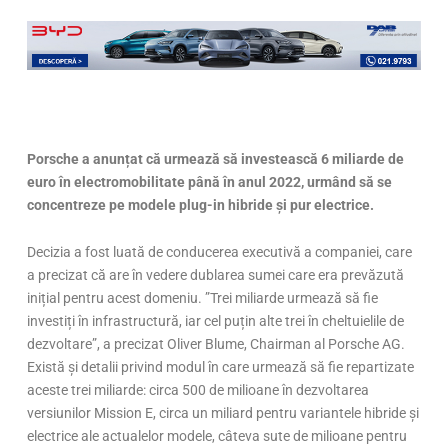
Porsche a anunțat că urmează să investească 6 miliarde de
euro în electromobilitate până în anul 2022, urmând să se
concentreze pe modele plug-in hibride și pur electrice.
Decizia a fost luată de conducerea executivă a companiei, care
a precizat că are în vedere dublarea sumei care era prevăzută
inițial pentru acest domeniu. ”Trei miliarde urmează să fie
investiți în infrastructură, iar cel puțin alte trei în cheltuielile de
dezvoltare”, a precizat Oliver Blume, Chairman al Porsche AG.
Există și detalii privind modul în care urmează să fie repartizate
aceste trei miliarde: circa 500 de milioane în dezvoltarea
versiunilor Mission E, circa un miliard pentru variantele hibride și
electrice ale actualelor modele, câteva sute de milioane pentru