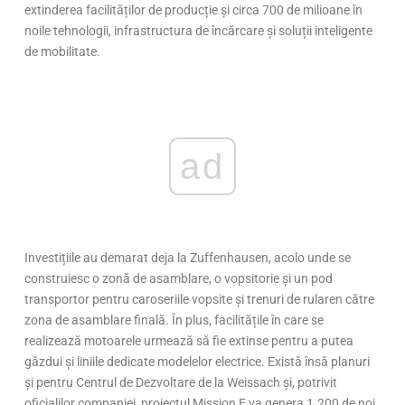
extinderea facilităților de producție și circa 700 de milioane în
noile tehnologii, infrastructura de încărcare și soluții inteligente
de mobilitate.
ad
Investițiile au demarat deja la Zuffenhausen, acolo unde se
construiesc o zonă de asamblare, o vopsitorie și un pod
transportor pentru caroseriile vopsite și trenuri de rularen către
zona de asamblare finală. În plus, facilitățile în care se
realizează motoarele urmează să fie extinse pentru a putea
găzdui și liniile dedicate modelelor electrice. Există însă planuri
și pentru Centrul de Dezvoltare de la Weissach și, potrivit
oficialilor companiei, proiectul Mission E va genera 1.200 de noi