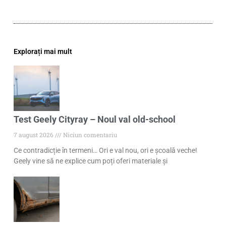
Explorați mai mult
Test Geely Cityray – Noul val old-school
7 august 2026
Niciun comentariu
Ce contradicție în termeni… Ori e val nou, ori e școală veche!
Geely vine să ne explice cum poți oferi materiale și