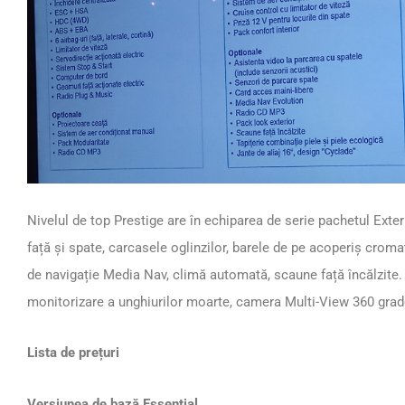
Nivelul de top Prestige are în echiparea de serie pachetul Exteri
față și spate, carcasele oglinzilor, barele de pe acoperiș crom
de navigație Media Nav, climă automată, scaune față încălzite.
monitorizare a unghiurilor moarte, camera Multi-View 360 grade 
Lista de prețuri
Versiunea de bază Essential