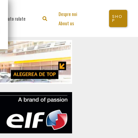
Despre noi
SHO
Auto rulate
Search
P
About us