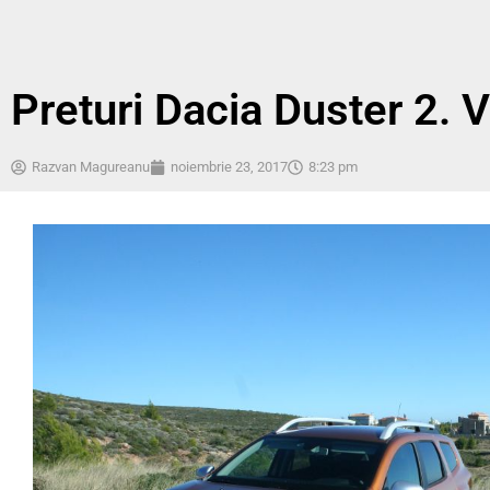
Preturi Dacia Duster 2. 
Razvan Magureanu
noiembrie 23, 2017
8:23 pm