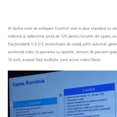
Al doilea nivel de echipare Comfort vine în plus standard cu ae
înălțime și adâncime, priză de 12V pentru locurile din spate, sc
fracționabilă 1/3-2/3, proiectoare de ceață, pilot automat, gea
asistență video la parcarea cu spatele, senzori de parcare spat
16 inch, scaune față încălzite, card acces mâini-libere.