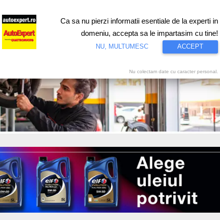
Ca sa nu pierzi informatii esentiale de la experti in
ri
Test drive
Eco
Motorsport
Proiecte speciale
Video
domeniu, accepta sa le impartasim cu tine!
NU, MULTUMESC
ACCEPT
Nu colectam date cu caracter personal.