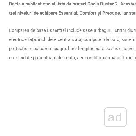
Dacia a publicat oficial lista de preturi Dacia Duster 2. Aceste
trei niveluri de echipare Essential, Comfort și Prestige, iar st
Echiparea de bază Essential include șase airbaguri, lumini diur
electrice față, închidere centralizată, computer de bord, sistem
protecție în culoarea neagră, bare longitudinale pavilion negre, j
comandate proiectoare de ceață, aer condiționat manual, radi
ad