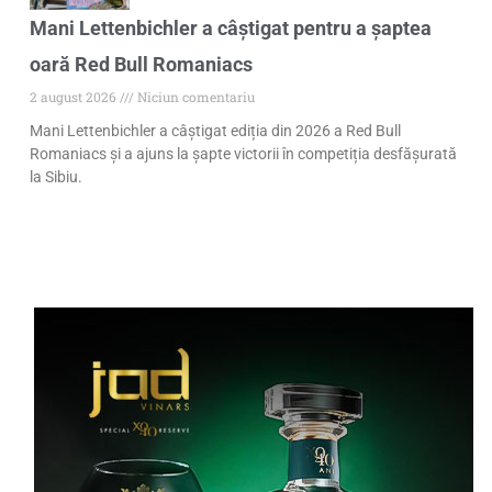
Mani Lettenbichler a câștigat pentru a șaptea
oară Red Bull Romaniacs
2 august 2026
Niciun comentariu
Mani Lettenbichler a câștigat ediția din 2026 a Red Bull
Romaniacs și a ajuns la șapte victorii în competiția desfășurată
la Sibiu.