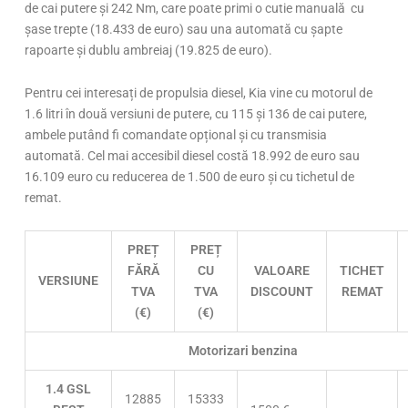
de cai putere și 242 Nm, care poate primi o cutie manuală cu
șase trepte (18.433 de euro) sau una automată cu șapte
rapoarte și dublu ambreiaj (19.825 de euro).
Pentru cei interesați de propulsia diesel, Kia vine cu motorul de
1.6 litri în două versiuni de putere, cu 115 și 136 de cai putere,
ambele putând fi comandate opțional și cu transmisia
automată. Cel mai accesibil diesel costă 18.992 de euro sau
16.109 euro cu reducerea de 1.500 de euro și cu tichetul de
remat.
PREȚ
PREȚ
FĂRĂ
CU
VALOARE
TICHET
VERSIUNE
TVA
TVA
DISCOUNT
REMAT
(€)
(€)
Motorizari benzina
1.4 GSL
12885
15333